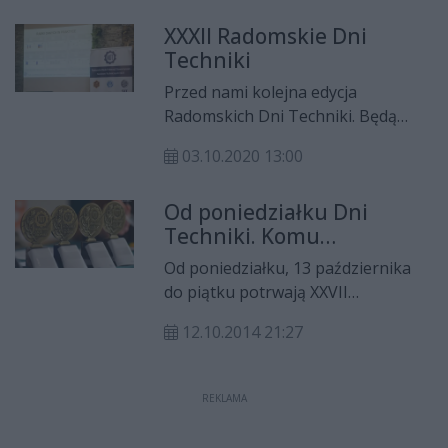
Przyszłości byli gośćmi Radia
XXXII Radomskie Dni
Rekord. Krzysztof Domagała
Techniki
rozmawiał z nimi o zbliżających się
XXXIV Radomskich Dniach Techniki.
Przed nami kolejna edycja
Radomskich Dni Techniki. Będą
pokazy samochodów elektrycznych,
03.10.2020 13:00
a nawet pojazd stworzony przez
uczniów z radomskiego
Od poniedziałku Dni
"Elektronika".
Techniki. Komu
przypadnie laur?
Od poniedziałku, 13 października
do piątku potrwają XXVII
Radomskie Dni Techniki.
12.10.2014 21:27
REKLAMA