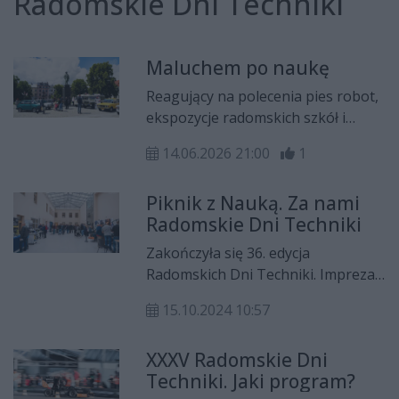
Radomskie Dni Techniki
Maluchem po naukę
Reagujący na polecenia pies robot,
ekspozycje radomskich szkół i
wystawa aut z PRL-u. To tylko
14.06.2026 21:00
1
niektóre z atrakcji jakie czekały na
uczestników 5. Pikniku z Nauką.
Piknik z Nauką. Za nami
Radomskie Dni Techniki
Zakończyła się 36. edycja
Radomskich Dni Techniki. Impreza
miała charakter naukowy, ale też i
15.10.2024 10:57
rozrywkowy. Jej zwieńczeniem był
niedzielny piknik z nauką.
XXXV Radomskie Dni
Techniki. Jaki program?