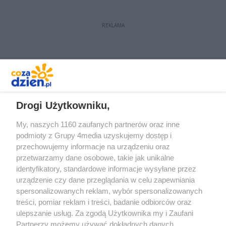
REKLAMA
REKLAMA
Drogi Użytkowniku,
My, naszych 1160 zaufanych partnerów oraz inne
podmioty z Grupy 4media uzyskujemy dostęp i
przechowujemy informacje na urządzeniu oraz
przetwarzamy dane osobowe, takie jak unikalne
identyfikatory, standardowe informacje wysyłane przez
urządzenie czy dane przeglądania w celu zapewniania
spersonalizowanych reklam, wybór spersonalizowanych
Redakcja
Reklama
Prywatność
Praca Łódź
treści, pomiar reklam i treści, badanie odbiorców oraz
the:protocol
ulepszanie usług. Za zgodą Użytkownika my i Zaufani
Partnerzy możemy używać dokładnych danych