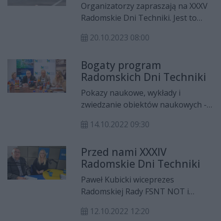
Organizatorzy zapraszają na XXXV
Radomskie Dni Techniki. Jest to
idealny sposób na spędzenie
20.10.2023 08:00
nadchodzącego weekendu. Poniżej
przedstawiamy program
Bogaty program
wydarzenia.
Radomskich Dni Techniki
Pokazy naukowe, wykłady i
zwiedzanie obiektów naukowych -
przed nami 34. Radomskie Dni
14.10.2022 09:30
Techniki. Organizatorzy
przygotowali bogaty program
Przed nami XXXIV
imprezy, która potrwa przez blisko
Radomskie Dni Techniki
tydzień.
Paweł Kubicki wiceprezes
Radomskiej Rady FSNT NOT i
Zuzanna Waniek członek zarządu
12.10.2022 12:20
Fundacji Platforma Przemysłu