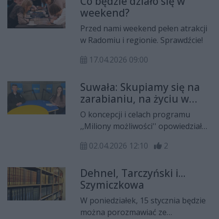
Co będzie działo się w
miejsc ważnych wydarzeń
weekend?
społecznych, inspiracjach
twórczością Jacka Kaczmarskiego i
Przed nami weekend pełen atrakcji
poezji Zbigniewa Herberta.
w Radomiu i regionie. Sprawdźcie!
17.04.2026 09:00
Suwała: Skupiamy się na
zarabianiu, na życiu w
tempie i nie dostrzegamy
O koncepcji i celach programu
tego co wartościowe i
,,Miliony możliwości'' opowiedział
cenne.
Karol Suwała, koordynator
02.04.2026 12:10
2
projektu w rozmowie Natalii
Pętelskiej dla Radia Rekord.
Dehnel, Tarczyński i...
Szymiczkowa
W poniedziałek, 15 stycznia będzie
można porozmawiać ze