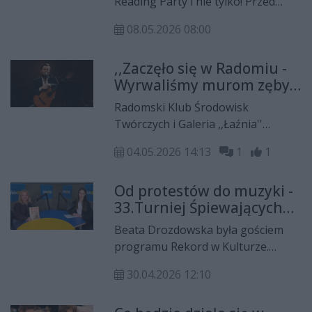
Reading Party i nie tylko! Przed
nami weekend pełen atrakcji.
08.05.2026 08:00
,,Zaczęło się w Radomiu -
Wyrwaliśmy murom zęby
krat'' - 33. Ogólnopolski
Radomski Klub Środowisk
Turniej Śpiewających
Twórczych i Galeria ,,Łaźnia''
Poezję
organizuje 33. Ogólnopolski
04.05.2026 14:13
1
1
Turniej Śpiewających Poezję.
Podczas tegorocznej edycji
Od protestów do muzyki -
zabrzmią piosenki do wierszy Jacka
33.Turniej Śpiewających
Kaczmarskiego i Zbigniewa
Poezję
Herberta. Pierwsze spotkanie
Beata Drozdowska była gościem
odbędzie się 7 maja.
programu Rekord w Kulturze.
Natalia Pętelska rozmawiała z nią
30.04.2026 12:10
m.in. o 33.Turnieju Śpiewających
Poezję, klimacie Radomia jako