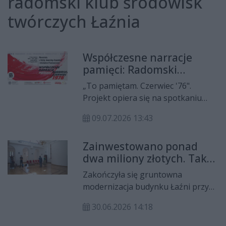
radomski klub środowisk
twórczych Łaźnia
Współczesne narracje
pamięci: Radomski
Czerwiec'76 - warsztaty z
„To pamiętam. Czerwiec '76".
Edytą Jaworską-Kowalską i
Projekt opiera się na spotkaniu
Michałem Piastowiczem
kilku pokoleń. Młodzi ludzie
09.07.2026 13:43
przeprowadzają rozmowy z
osobami pamiętającymi wydarzenia
Zainwestowano ponad
Radomskiego Czerwca 1976 roku i
dwa miliony złotych. Tak
odręcznie zapisują ich wspomnienia
wygląda teraz wizytówka
rozpoczynające się od słów „To
Zakończyła się gruntowna
Radomia
pamiętam...".
modernizacja budynku Łaźni przy
ulicy Żeromskiego, która
30.06.2026 14:18
pochłonęła ponad dwa miliony
złotych. Byliśmy na miejscu, a skala