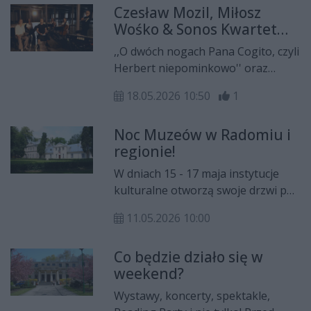
Czesław Mozil, Miłosz
zmian robi ogromne wrażenie.
Wośko & Sonos Kwartet
wystąpią w Radomiu!
,,O dwóch nogach Pana Cogito, czyli
Herbert niepominkowo'' oraz
,,Herbert kameralnie'' to tytuły
18.05.2026 10:50
1
ostatnich dwóch spotkań w ramach
33. Turnieju Śpiewających Poezję.
Noc Muzeów w Radomiu i
Wydarzenia odbędą się 20 i 22 maja.
regionie!
W dniach 15 - 17 maja instytucje
kulturalne otworzą swoje drzwi po
zmroku, oferując nocne zwiedzanie
11.05.2026 10:00
wystaw, specjalne atrakcje i
wydarzenia w ramach Nocy
Co będzie działo się w
Muzeów 2026.
weekend?
Wystawy, koncerty, spektakle,