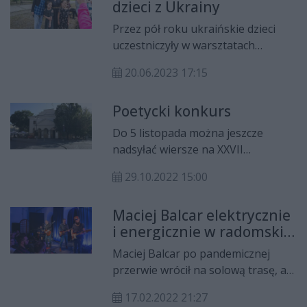
dzieci z Ukrainy
Spotkanie odbędzie się w sobotę, 5
sierpnia o godz. 17 w RKŚTiG
Przez pół roku ukraińskie dzieci
Łaźnia, ul. Żeromskiego 56.
uczestniczyły w warsztatach
artystycznych w Łaźni. We wtorek
20.06.2023 17:15
(20.06) nastąpiło podsumowanie i
prezentacja prac.
Poetycki konkurs
Do 5 listopada można jeszcze
nadsyłać wiersze na XXVII
Ogólnopolski Konkurs Poetycki im.
29.10.2022 15:00
Stanisława Grochowiaka.
Maciej Balcar elektrycznie
i energicznie w radomskiej
Łaźni
Maciej Balcar po pandemicznej
przerwie wrócił na solową trasę, a
jednym z przystanków Live Tour
17.02.2022 21:27
22' była radomska Łaźnia.