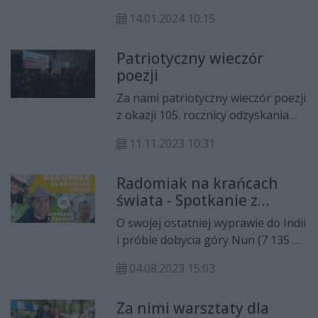
znakomitym pisarzem Jackiem
14.01.2024 10:15
Dehnelem i tłumaczem Piotrem
Tarczyńskim, a we wtorek
Patriotyczny wieczór
miłośników literatury czeka
poezji
spotkanie z Marylą Szymiczkową.
Za nami patriotyczny wieczór poezji
z okazji 105. rocznicy odzyskania
niepodległości przez Polskę. Na
11.11.2023 10:31
scenie pojawili się przedstawiciele
radomskich środowisk i instytucji.
Radomiak na krańcach
świata - Spotkanie z
Karolem Adamskim w
O swojej ostatniej wyprawie do Indii
Łaźni
i próbie dobycia góry Nun (7 135 m
n.p.m.) opowie na kolejnym już
04.08.2023 15:03
spotkaniu z cyklu Radomiak na
krańcach świata podróżnik i
Za nimi warsztaty dla
himalaista Karol Adamski.