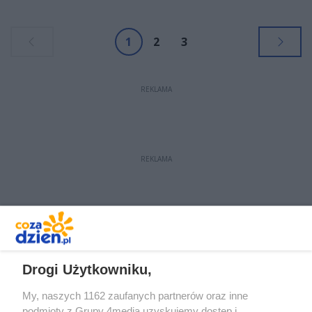
1
2
3
REKLAMA
REKLAMA
REKLAMA
Drogi Użytkowniku,
My, naszych 1162 zaufanych partnerów oraz inne
podmioty z Grupy 4media uzyskujemy dostęp i