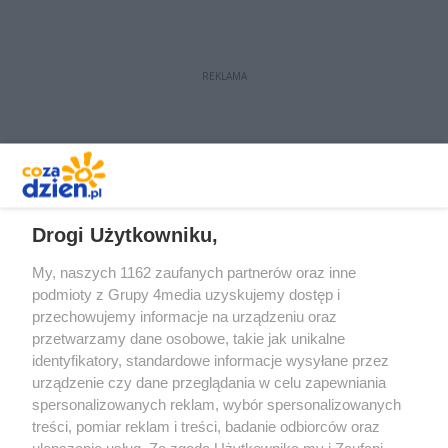
REKLAMA
REKLAMA
Drogi Użytkowniku,
My, naszych 1162 zaufanych partnerów oraz inne
podmioty z Grupy 4media uzyskujemy dostęp i
przechowujemy informacje na urządzeniu oraz
przetwarzamy dane osobowe, takie jak unikalne
identyfikatory, standardowe informacje wysyłane przez
urządzenie czy dane przeglądania w celu zapewniania
spersonalizowanych reklam, wybór spersonalizowanych
Redakcja
Reklama
Prywatność
Praca Łódź
treści, pomiar reklam i treści, badanie odbiorców oraz
the:protocol
ulepszanie usług. Za zgodą Użytkownika my i Zaufani