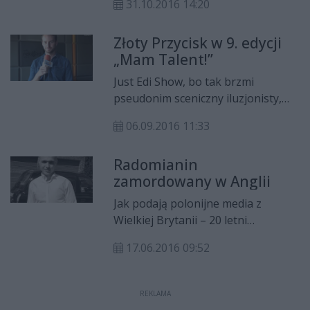
31.10.2016 14:20
zginął. Członkowie Towarzystwa
Miłośników Lwowa i Kresów
Złoty Przycisk w 9. edycji
Południowo-Wschodnich odnaleźli
„Mam Talent!”
na cmentarzu grób innego Orlęcia
Lwowskiego – Mieczysława
Just Edi Show, bo tak brzmi
Twarowskiego.
pseudonim sceniczny iluzjonisty,
już dwukrotnie próbował
06.09.2016 11:33
oczarować jurorów „Mam Talent!”.
Wcześniej jednak do półfinału się
Radomianin
nie dostał. Dopiero 9. edycja
zamordowany w Anglii
talentshow pozwoliła mu spełnić
jego marzenie. I to w jakim stylu!
Jak podają polonijne media z
Agustin Egurola, przewodniczący
Wielkiej Brytanii – 20 letni
komisji, wcisnął Złoty Przycisk.
radomianin został zamordowany w
17.06.2016 09:52
Salford. Do tragedii doszło w
ubiegły piątek (10 czerwca)
wieczorem.
REKLAMA