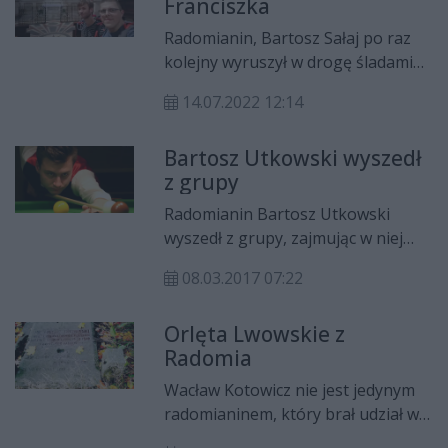
Franciszka
Radomianin, Bartosz Sałaj po raz
kolejny wyruszył w drogę śladami
św. Franciszka. Razem z
14.07.2022 12:14
przyjacielem, Piotrem Górniakiem
przejdą 190 km w osiem dni. 8 lipca
Bartosz Utkowski wyszedł
wyruszyli z Sanktuarium La Verna,
z grupy
a pielgrzymkę zakończą w Asyżu.
Radomianin Bartosz Utkowski
wyszedł z grupy, zajmując w niej
drugie miejsc. Na Mistrzostwach
08.03.2017 07:22
Europy U18 w snookerze, na trzy
mecze Bartosz wygrał dwa, jeden
Orlęta Lwowskie z
przegrał 3:1.
Radomia
Wacław Kotowicz nie jest jedynym
radomianinem, który brał udział w
walkach o Lwów w 1918 roku i