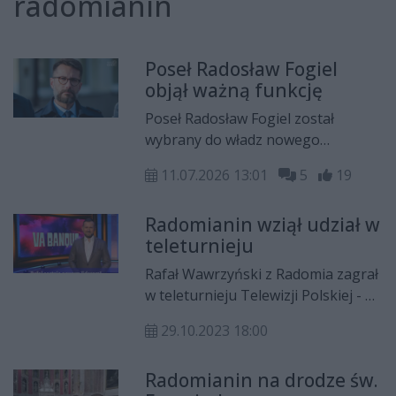
radomianin
Poseł Radosław Fogiel
objął ważną funkcję
Poseł Radosław Fogiel został
wybrany do władz nowego
prezydium w partii Europejskich
11.07.2026 13:01
5
19
Konserwatystów i Reformatorów.
Radomianin pełni teraz funkcję
Radomianin wziął udział w
wiceprzewodniczącego grupy w
teleturnieju
Parlamencie Europejskim. Do zmian
w zarządzie doszło podczas
Rafał Wawrzyński z Radomia zagrał
lipcowej sesji Zgromadzenia
w teleturnieju Telewizji Polskiej - Va
Parlamentarnego Organizacji
Banque. Radomianinowi udało się
Bezpieczeństwa i Współpracy w
29.10.2023 18:00
wygrać odcinek.
Europie, która odbyła się w Hadze.
Radomianin na drodze św.