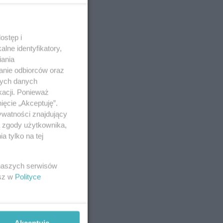
ostęp i
lne identyfikatory,
iania
anie odbiorców oraz
nych danych
kacji. Ponieważ
ięcie „Akceptuję”.
ywatności znajdujący
ą zgody użytkownika,
 tylko na tej
 naszych serwisów
esz w
Polityce
Akceptuję