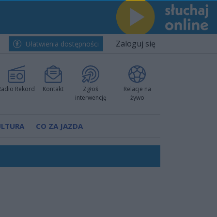
Zaloguj się
Ułatwienia dostępności
Radio Rekord
Kontakt
Zgłoś
Relacje na
interwencję
żywo
ULTURA
CO ZA JAZDA
nkurencyjne w Ustce!
ano umowę
Polski
 decyzję prokuratury
ów pokazali klasę