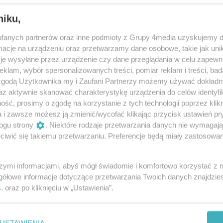
stowarzyszeń: Lista jest otwarta
niku,
stowarzyszenia podpisały porozumienie, tym samym
 idą razem w najbliższych wyborach samorządowych.
fanych partnerów oraz inne podmioty z Grupy 4media uzyskujemy d
cje na urządzeniu oraz przetwarzamy dane osobowe, takie jak unika
je wysyłane przez urządzenie czy dane przeglądania w celu zapewn
klam, wybór spersonalizowanych treści, pomiar reklam i treści, bad
towe pamiątki
 zgodą Użytkownika my i Zaufani Partnerzy możemy używać dokład
az aktywnie skanować charakterystykę urządzenia do celów identyfi
tek, które trafią do Radomskiej Galerii Sportu.
ść, prosimy o zgodę na korzystanie z tych technologii poprzez klikn
ą wystawione w Radomskim Centrum Sportu, które
a i zawsze możesz ją zmienić/wycofać klikając przycisk ustawień pr
truga 63.
ogu strony
. Niektóre rodzaje przetwarzania danych nie wymagaj
iwić się takiemu przetwarzaniu. Preferencje będą miały zastosowania
rezenty od Radomian Razem
szymi informacjami, abyś mógł świadomie i komfortowo korzystać z
dnia członkowie stowarzyszenia Radomianie Razem
gółowe informacje dotyczące przetwarzania Twoich danych znajdzi
świąteczne dzieciom, znajdującym się w Domu
s
. oraz po kliknięciu w „Ustawienia”.
ziecka przy ul. Zagłoby 3.
USTAWIENIA