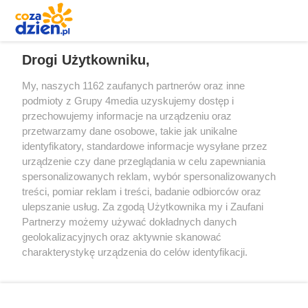
REKLAMA
Drogi Użytkowniku,
My, naszych 1162 zaufanych partnerów oraz inne
podmioty z Grupy 4media uzyskujemy dostęp i
przechowujemy informacje na urządzeniu oraz
przetwarzamy dane osobowe, takie jak unikalne
identyfikatory, standardowe informacje wysyłane przez
urządzenie czy dane przeglądania w celu zapewniania
spersonalizowanych reklam, wybór spersonalizowanych
Redakcja
Reklama
Prywatność
Praca Łódź
treści, pomiar reklam i treści, badanie odbiorców oraz
the:protocol
ulepszanie usług. Za zgodą Użytkownika my i Zaufani
Partnerzy możemy używać dokładnych danych
geolokalizacyjnych oraz aktywnie skanować
charakterystykę urządzenia do celów identyfikacji.
Ponieważ cenimy Twoją prywatność, prosimy o zgodę na
Szukaj
korzystanie z tych technologii poprzez kliknięcie
„Akceptuję”. Zgoda jest dobrowolna i zawsze możesz ją