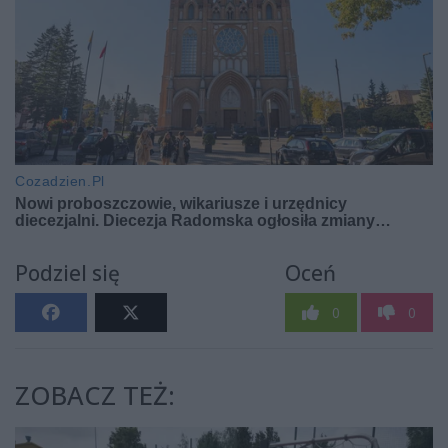
Podziel się
Oceń
0
0
ZOBACZ TEŻ: