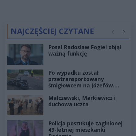
NAJCZĘŚCIEJ CZYTANE
Poprzednie
Następ
Poseł Radosław Fogiel objął
ważną funkcję
Po wypadku został
przetransportowany
śmigłowcem na Józefów.
Historia mrozi krew w żyłach
Malczewski, Markiewicz i
duchowa uczta
Policja poszukuje zaginionej
49-letniej mieszkanki
Radomia