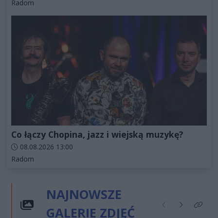
Kategorie artykułu:
Radom
Co łączy Chopina, jazz i wiejską muzykę?
Data dodania artykułu:
08.08.2026 13:00
Kategorie artykułu:
Radom
NAJNOWSZE
GALERIE ZDJĘĆ
Poprzednie
Następne
Kliknij