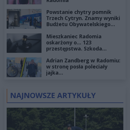
Powstanie chytry pomnik
Trzech Cytryn. Znamy wyniki
Budżetu Obywatelskiego
2027
Mieszkaniec Radomia
oskarżony o... 123
przestępstwa. Szkoda
wyceniona na ponad milion
Adrian Zandberg w Radomiu:
złotych
w stronę posła poleciały
jajka…
NAJNOWSZE ARTYKUŁY