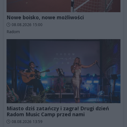
Nowe boisko, nowe możliwości
Data dodania artykułu:
08.08.2026 15:00
Kategorie artykułu:
Radom
Miasto dziś zatańczy i zagra! Drugi dzień
Radom Music Camp przed nami
Data dodania artykułu:
08.08.2026 13:59