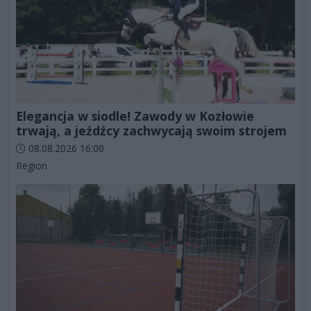
Elegancja w siodle! Zawody w Kozłowie
trwają, a jeźdźcy zachwycają swoim strojem
Data dodania artykułu:
08.08.2026 16:00
Kategorie artykułu:
Region