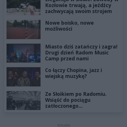
Kozłowie trwają, a jeźdźcy
zachwycają swoim strojem
Nowe boisko, nowe
możliwości
Miasto dziś zatańczy i zagra!
Drugi dzień Radom Music
Camp przed nami
Co łączy Chopina, jazz i
wiejską muzykę?
Ze Słoikiem po Radomiu.
Wsiąść do pociągu
zatłoczonego...
REKLAMA