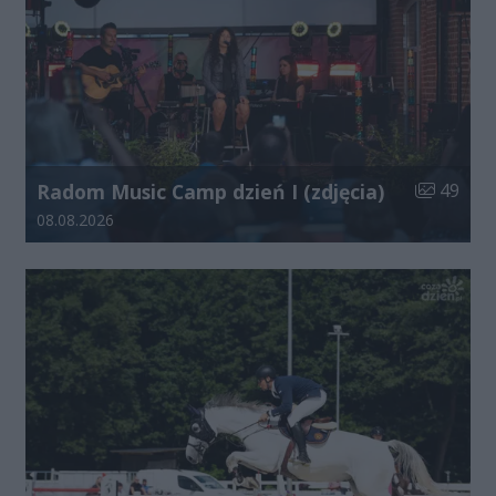
Liczba zdj
Radom Music Camp dzień I (zdjęcia)
49
Data dodania galerii:
08.08.2026