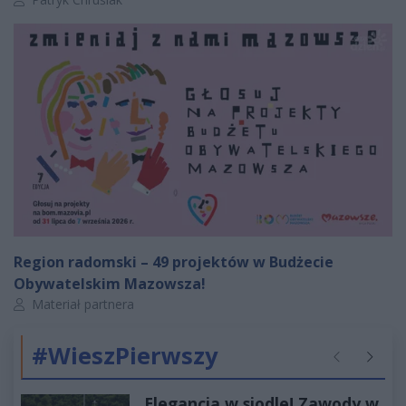
Region radomski – 49 projektów w Budżecie
Obywatelskim Mazowsza!
Autor artykułu:
Materiał partnera
#WieszPierwszy
Poprzednie
Następ
Elegancja w siodle! Zawody w