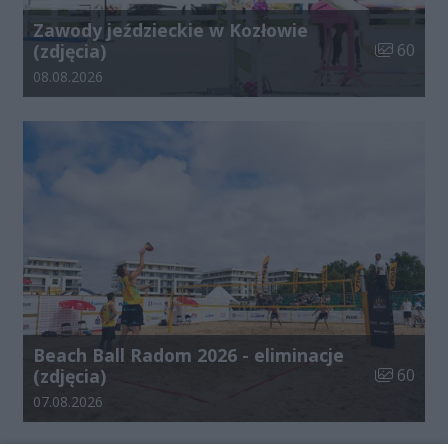
Zawody jeździeckie w Kozłowie
Liczba zdj
(zdjęcia)
60
Data dodania galerii:
08.08.2026
Beach Ball Radom 2026 - eliminacje
Liczba zdj
(zdjęcia)
60
Data dodania galerii:
07.08.2026