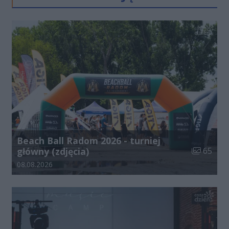
Beach Ball Radom 2026 - turniej
Liczba zdj
główny (zdjęcia)
65
Data dodania galerii:
08.08.2026