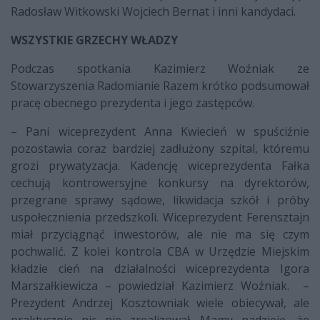
Radosław Witkowski Wojciech Bernat i inni kandydaci.
WSZYSTKIE GRZECHY WŁADZY
Podczas spotkania Kazimierz Woźniak ze
Stowarzyszenia Radomianie Razem krótko podsumował
pracę obecnego prezydenta i jego zastępców.
– Pani wiceprezydent Anna Kwiecień w spuściźnie
pozostawia coraz bardziej zadłużony szpital, któremu
grozi prywatyzacja. Kadencję wiceprezydenta Fałka
cechują kontrowersyjne konkursy na dyrektorów,
przegrane sprawy sądowe, likwidacja szkół i próby
uspołecznienia przedszkoli. Wiceprezydent Ferensztajn
miał przyciągnąć inwestorów, ale nie ma się czym
pochwalić. Z kolei kontrola CBA w Urzędzie Miejskim
kładzie cień na działalności wiceprezydenta Igora
Marszałkiewicza – powiedział Kazimierz Woźniak. –
Prezydent Andrzej Kosztowniak wiele obiecywał, ale
praktycznie nic nie zrealizował. Mamy nadzieję, że