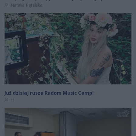
Autor artykułu:
Natalia Pętelska
Już dzisiaj rusza Radom Music Camp!
Autor artykułu:
ct