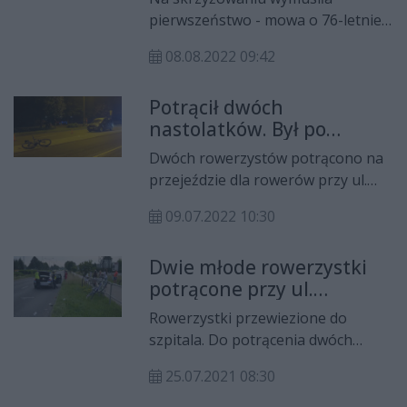
pierwszeństwo - mowa o 76-letniej
rowerzystce, która spowodowała
08.08.2022 09:42
wypadek w Białobrzegach.
Potrącił dwóch
nastolatków. Był po
spożyciu
Dwóch rowerzystów potrącono na
przejeździe dla rowerów przy ul.
Jana Pawła II. 17-latek jest w
09.07.2022 10:30
szpitalu. Sprawca wypadku był po
spożyciu alkoholu.
Dwie młode rowerzystki
potrącone przy ul.
Maratońskiej
Rowerzystki przewiezione do
szpitala. Do potrącenia dwóch
nastoletnich rowerzystek doszło w
25.07.2021 08:30
sobotę, 24 lipca wieczorem.