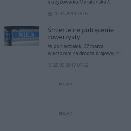
skrzyżowaniu Maratońska /
Dębowa. To już co najmniej czwarte
20.04.2019 19:07
takie zdarzenie w tym miejscu w
tym tygodniu. Była już kolizja 3 aut,
Śmiertelne potrącenie
było potrącenie rowerzystki oraz
rowerzysty
pieszej.
W poniedziałek, 27 marca
wieczorem na drodze krajowej nr
12 doszło do śmiertelnego
29.03.2017 07:52
potrącenia rowerzysty.
REKLAMA
REKLAMA