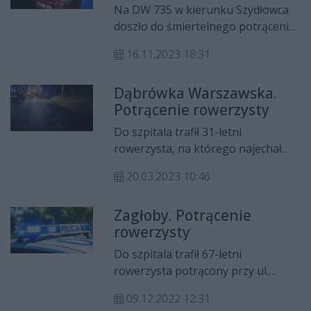
[AKTUALIZACJA]
Na DW 735 w kierunku Szydłowca
doszło do śmiertelnego potrącenia
rowerzysty.
16.11.2023 18:31
Dąbrówka Warszawska.
Potrącenie rowerzysty
Do szpitala trafił 31-letni
rowerzysta, na którego najechał
kierowca osobówki. Do wypadku
20.03.2023 10:46
doszło w Dąbrówce Warszawskiej
pod Wierzbicą.
Zagłoby. Potrącenie
rowerzysty
Do szpitala trafił 67-letni
rowerzysta potrącony przy ul.
Zagłoby na Glinicach.
09.12.2022 12:31