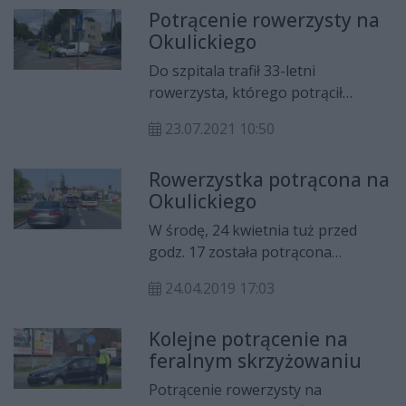
Potrącenie rowerzysty na
Okulickiego
Do szpitala trafił 33-letni
rowerzysta, którego potrącił
kierowca fiata. Do zdarzenia doszło
23.07.2021 10:50
w czwartek, 22 lipca przed godz. 15
na skrzyżowaniu ulic Okulickiego i
Rowerzystka potrącona na
Zgodnej.
Okulickiego
W środę, 24 kwietnia tuż przed
godz. 17 została potrącona
rowerzystka. Do zdarzenia doszło
24.04.2019 17:03
na przejeździe ścieżki rowerowej
przy rondzie na ul. Okulickiego.
Kolejne potrącenie na
feralnym skrzyżowaniu
Potrącenie rowerzysty na