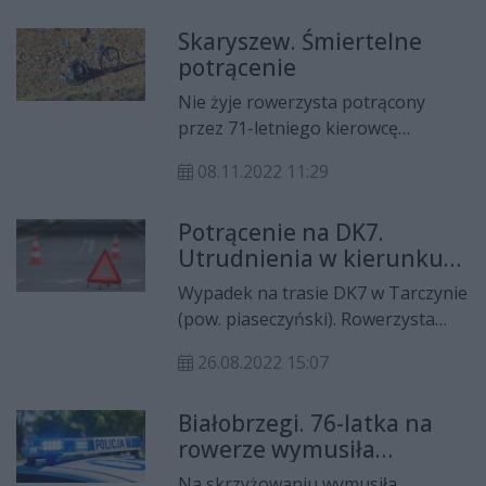
Skaryszew. Śmiertelne
potrącenie
Nie żyje rowerzysta potrącony
przez 71-letniego kierowcę
volkswagena. Do śmiertelnego
08.11.2022 11:29
wypadku doszło w Skaryszewie
przy ul. Konopnickiej.
Potrącenie na DK7.
Utrudnienia w kierunku
Radomia
Wypadek na trasie DK7 w Tarczynie
(pow. piaseczyński). Rowerzysta
został potrącony na przejściu dla
26.08.2022 15:07
pieszych. Ruch w kierunku Radomia
odbywa się jednym pasem.
Białobrzegi. 76-latka na
rowerze wymusiła
pierwszeństwo
Na skrzyżowaniu wymusiła