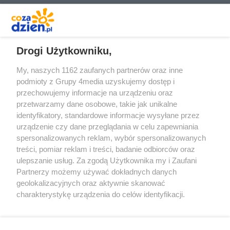
REKLAMA
Drogi Użytkowniku,
My, naszych 1162 zaufanych partnerów oraz inne
podmioty z Grupy 4media uzyskujemy dostęp i
przechowujemy informacje na urządzeniu oraz
przetwarzamy dane osobowe, takie jak unikalne
identyfikatory, standardowe informacje wysyłane przez
urządzenie czy dane przeglądania w celu zapewniania
spersonalizowanych reklam, wybór spersonalizowanych
Redakcja
Reklama
Prywatność
Praca Łódź
treści, pomiar reklam i treści, badanie odbiorców oraz
the:protocol
ulepszanie usług. Za zgodą Użytkownika my i Zaufani
Partnerzy możemy używać dokładnych danych
geolokalizacyjnych oraz aktywnie skanować
charakterystykę urządzenia do celów identyfikacji.
Ponieważ cenimy Twoją prywatność, prosimy o zgodę na
Szukaj
korzystanie z tych technologii poprzez kliknięcie
„Akceptuję”. Zgoda jest dobrowolna i zawsze możesz ją