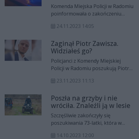
Komenda Miejska Policji w Radomiu
poinformowała o zakończeniu
poszukiwań 31-letniego Piotra
24.11.2023 14:05
Zawiszy. Na szczęście mężczyzna
odnalazł się.
Zaginął Piotr Zawisza.
Widziałeś go?
Policjanci z Komendy Miejskiej
Policji w Radomiu poszukują Piotra
Zawiszy. Osoby, które mogą mieć
23.11.2023 11:13
informacje w tej sprawie, proszone
są o kontakt z policją.
Poszła na grzyby i nie
wróciła. Znaleźli ją w lesie
Szczęśliwie zakończyły się
poszukiwania 73-latki, która w
czwartek (12.10) wybrała się na
14.10.2023 12:00
grzyby. Szydłowieccy