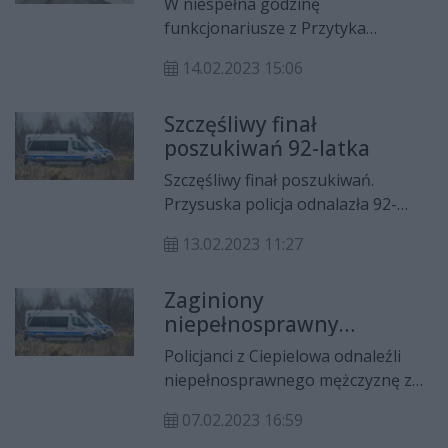
W niespełna godzinę
kobiety.
funkcjonariusze z Przytyka
odnaleźli 24-latka, którego
14.02.2023 15:06
zaginięcie zgłosiła matka. Kobieta
poinformowała, że jej syn
Szczęśliwy finał
wychodząc z domu oświadczył, że
poszukiwań 92-latka
chce popełnić samobójstwo.
Szczęśliwy finał poszukiwań.
Przysuska policja odnalazła 92-
latka, który zaginął 8 lutego.
13.02.2023 11:27
Zaginiony
niepełnosprawny
odnaleziony w Ciepielowie
Policjanci z Ciepielowa odnaleźli
niepełnosprawnego mężczyznę z
Ostrowca Świętokrzyskiego.
07.02.2023 16:59