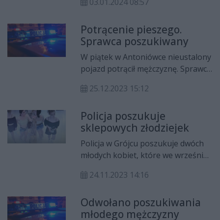
03.01.2024 08:57
sprawiedliwości. W ciągu
ostatniego roku zakończyli ponad
Potrącenie pieszego.
580 poszukiwań. Wśród
Sprawca poszukiwany
zatrzymanych były osoby
poszukiwane listami gończymi oraz
W piątek w Antoniówce nieustalony
zarządzeniami sądu i prokuratury.
pojazd potrącił mężczyznę. Sprawca
jest poszukiwany przez policję.
25.12.2023 15:12
Policja poszukuje
sklepowych złodziejek
Policja w Grójcu poszukuje dwóch
młodych kobiet, które we wrześniu
2023 r. ukradły kosmetyki z jednego
24.11.2023 14:16
ze sklepów. Wartość skradzionych
przedmiotów to blisko dwa tysiące
Odwołano poszukiwania
złotych.
młodego mężczyzny