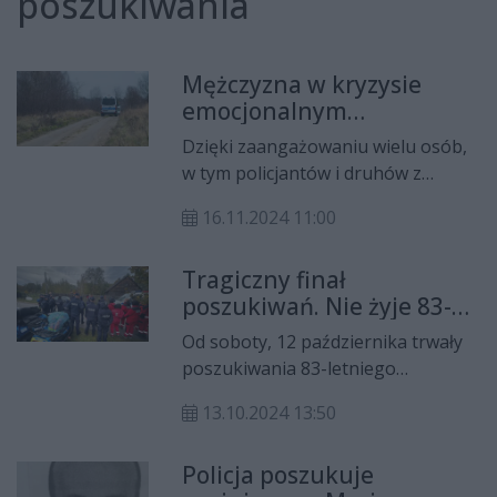
poszukiwania
Mężczyzna w kryzysie
emocjonalnym
odnaleziony
Dzięki zaangażowaniu wielu osób,
w tym policjantów i druhów z
Ochotniczej Straży Pożarnej, a
16.11.2024 11:00
także niezawodnemu węchowi
czworonożnego funkcjonariusza z
Tragiczny finał
Komendy Miejskiej Policji w
poszukiwań. Nie żyje 83-
Radomiu, poszukiwania mężczyzny
latek, który zaginął
miały szczęśliwy finał.
Od soboty, 12 października trwały
podczas grzybobrania
poszukiwania 83-letniego
mężczyzny, który poszedł do lasu
13.10.2024 13:50
na grzybobranie i nie wrócił do
domu. Niestety, w niedzielne
Policja poszukuje
popołudnie odnaleziono jego