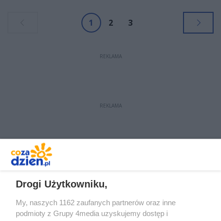
1
2
3
REKLAMA
REKLAMA
REKLAMA
Drogi Użytkowniku,
My, naszych 1162 zaufanych partnerów oraz inne
podmioty z Grupy 4media uzyskujemy dostęp i