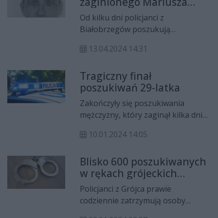
zaginionego Mariusza
zwłoki.
Jankowskiego
Od kilku dni policjanci z
Białobrzegów poszukują
zaginionego 44-letniego Mariusza
13.04.2024 14:31
Jankowskiego. Mieszkaniec
Białobrzegów wyszedł z domu na
Tragiczny finał
początku kwietnia i do tej pory nie
poszukiwań 29-latka
nawiązał kontaktu z rodziną.
Zakończyły się poszukiwania
mężczyzny, który zaginął kilka dni
temu na terenie gminy Jedlnia-
10.01.2024 14:05
Letnisko. Niestety, 29-latek nie żyje.
Blisko 600 poszukiwanych
w rękach grójeckich
policjantów
Policjanci z Grójca prawie
codziennie zatrzymują osoby
ukrywające się przed wymiarem