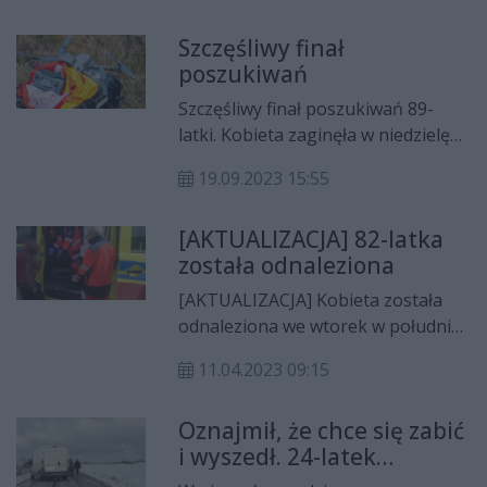
funkcjonariusze, z druhami OSP i
Szczęśliwy finał
pomocą psa z przewodnikiem z
poszukiwań
radomskiej komendy odnaleźli
kobietę.
Szczęśliwy finał poszukiwań 89-
latki. Kobieta zaginęła w niedzielę
wieczorem na terenie powiatu
19.09.2023 15:55
przysuskiego.
[AKTUALIZACJA] 82-latka
została odnaleziona
[AKTUALIZACJA] Kobieta została
odnaleziona we wtorek w południe.
Wczoraj (10.04) ok. godz. 7.30, 82-
11.04.2023 09:15
letnia Anna Ośka z Dębowoli
(gmina Magnuszew) wyjechała z
Oznajmił, że chce się zabić
domu rowerem do kościoła w
i wyszedł. 24-latek
Magnuszewie i do tej pory nie
odnaleziony przez policję
wróciła. Trwają poszukiwania