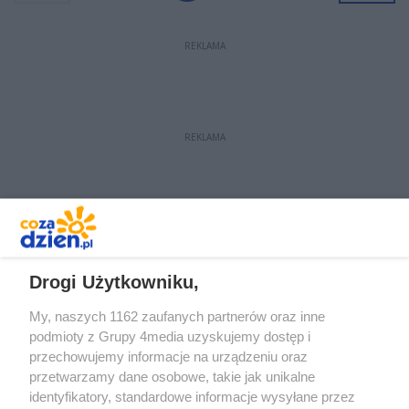
co to jest adres zamieszkania.
REKLAMA
REKLAMA
REKLAMA
Drogi Użytkowniku,
My, naszych 1162 zaufanych partnerów oraz inne
podmioty z Grupy 4media uzyskujemy dostęp i
przechowujemy informacje na urządzeniu oraz
przetwarzamy dane osobowe, takie jak unikalne
identyfikatory, standardowe informacje wysyłane przez