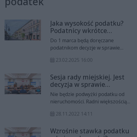
podatek
Jaka wysokość podatku?
Podatnicy wkrótce
otrzymają informacje
Do 1 marca będą doręczane
podatnikom decyzje w sprawie
ustalenia wysokości podatku od
23.02.2025 16:00
nieruchomości, podatku rolnego,
podatku leśnego oraz łącznego
Sesja rady miejskiej. Jest
zobowiązania pieniężnego na rok
decyzja w sprawie
2025.
podatku od
Nie będzie podwyżki podatku od
nieruchomości
nieruchomości. Radni większością
głosów odrzucili projekt uchwały
28.11.2022 14:11
złożony przez prezydenta miasta.
Wzrośnie stawka podatku