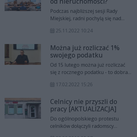
od nieruchomości?
Podczas najbliższej sesji Rady
Miejskiej, radni pochylą się nad
projektem uchwały dotyczącej
25.11.2022 10:24
podniesienia podatku od
nieruchomości. Poszczególne
Można już rozliczać 1%
stawki wzrosną od kilkudziesięciu
swojego podatku
groszy do nawet kilku złotych.
Od 15 lutego można już rozliczać
się z rocznego podatku - to dobra
kazja by zastanawić się, komu
17.02.2022 15:26
przekazać swój jeden procent.
Celnicy nie przyszli do
pracy [AKTUALIZACJA]
Do ogólnopolskiego protestu
celników dołączyli radomscy
funkcjonariusze. Zaczęło się