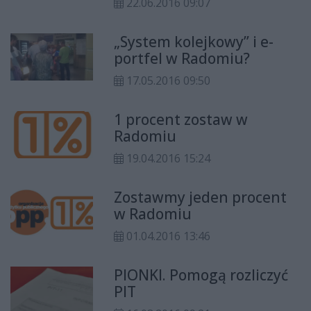
22.06.2016 09:07
niewinnie od strajku włoskiego, a
dziś (21 czerwca) w pracy nie ma
„System kolejkowy” i e-
najważniejszych pracowników.
portfel w Radomiu?
Pracownicy agencji celnej tłumaczą,
że strajk uderza przede wszystkim
17.05.2016 09:50
w osoby, które prowadzą własną
działalność gospodarczą.
1 procent zostaw w
Radomiu
19.04.2016 15:24
Zostawmy jeden procent
w Radomiu
01.04.2016 13:46
PIONKI. Pomogą rozliczyć
PIT