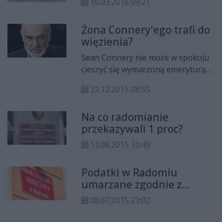
16.03.2016 09:21
Żona Connery'ego trafi do
więzienia?
Sean Connery nie może w spokoju
cieszyć się wymarzoną emeryturą
na Hawajach, wszystko przez
22.12.2015 08:55
problemy prawne jego żony.
Micheline Roquebrune musi
Na co radomianie
zapłacić milionową karę a w
przekazywali 1 proc?
dodatku może trafić do więzienia!
13.08.2015 10:49
Podatki w Radomiu
umarzane zgodnie z
prawem
08.07.2015 23:02