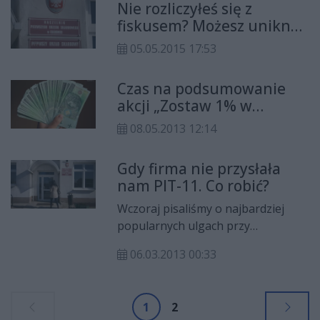
Nie rozliczyłeś się z
fiskusem? Możesz uniknąć
kary
05.05.2015 17:53
Czas na podsumowanie
akcji „Zostaw 1% w
Radomiu”
08.05.2013 12:14
Gdy firma nie przysłała
nam PIT-11. Co robić?
Wczoraj pisaliśmy o najbardziej
popularnych ulgach przy
rozliczeniu z fiskusem (CZYTAJ
06.03.2013 00:33
TUTAJ). Dziś o tym, co robić, kiedy
pracodawca nie prześle PIT-11,
dlaczego warto przeznaczyć 1
1
2
procent na wybraną organizację i