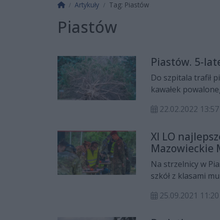
Strona główna
Artykuły
Tag: Piastów
Piastów
Piastów. 5-la
Do szpitala trafił 
kawałek powalone
przydomowych prac
22.02.2022 13:57
XI LO najleps
Mazowieckie 
Formacji Mu
Na strzelnicy w Pi
szkół z klasami m
uczniowie z XI LO 
25.09.2021 11:20
indywidualnie najl
strzelcem został Em