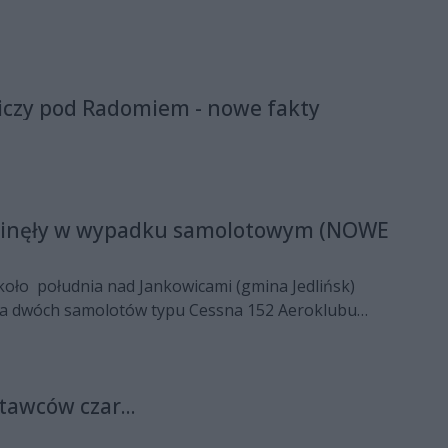
iczy pod Radomiem - nowe fakty
ginęły w wypadku samolotowym (NOWE
około południa nad Jankowicami (gmina Jedlińsk)
ia dwóch samolotów typu Cessna 152 Aeroklubu
iczych LOT. Dwie osoby z jednej maszyny nie przeżyły
tawców czar...