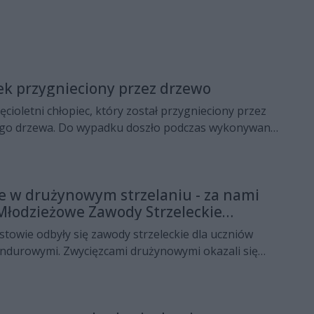
tek przygnieciony przez drzewo
pięcioletni chłopiec, który został przygnieciony przez
go drzewa. Do wypadku doszło podczas wykonywania
 przez ojca.
ze w drużynowym strzelaniu - za nami
Młodzieżowe Zawody Strzeleckie
ndurowych
astowie odbyły się zawody strzeleckie dla uczniów
undurowymi. Zwycięzcami drużynowymi okazali się
z Oddziałami Integracyjnymi im. S. Staszica w Radomiu,
epsza okazała się Wiktoria Szyderska, a najlepszym
il Czarnecki.