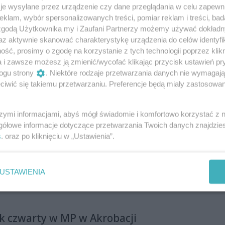
rzutami. Przyleciał na mistrzostwa
je wysyłane przez urządzenie czy dane przeglądania w celu zapewn
klam, wybór spersonalizowanych treści, pomiar reklam i treści, bad
ry naruszył strefę ograniczenia lotów, usłyszał zarzut
 zgodą Użytkownika my i Zaufani Partnerzy możemy używać dokład
tępstwa dotyczącego naruszenia przepisów Prawa
az aktywnie skanować charakterystykę urządzenia do celów identyfi
zna nie przyznaje się do winy, jednak ma świadomość
ść, prosimy o zgodę na korzystanie z tych technologii poprzez klikn
ów, dlatego złożył wniosek o karę grzywny.
a i zawsze możesz ją zmienić/wycofać klikając przycisk ustawień pr
ogu strony
. Niektóre rodzaje przetwarzania danych nie wymagaj
zietnej rodziny z Piastowa. Idą z
iwić się takiemu przetwarzaniu. Preferencje będą miały zastosowania
szymi informacjami, abyś mógł świadomie i komfortowo korzystać z
gółowe informacje dotyczące przetwarzania Twoich danych znajdzi
s
. oraz po kliknięciu w „Ustawienia”.
yżanowski ma pomnik w Piastowie
stowie odsłonięto kamień pamiątkowy poświęcony
żanowskiemu - pochodzącemu z Radomia
USTAWIENIA
strzowi Świata. Grzegorz Krzyżanowski zginął w
wca 2014 roku podczas testowania nowego sprzętu. W
a się na podradomskim lotnisku I
k czwarty w MP w Akrobacji
Slalomowy Memoriał jego imienia.