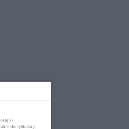
ostęp i
lne identyfikatory,