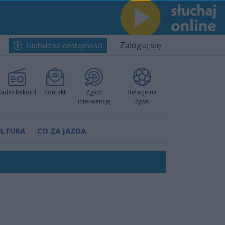
Zaloguj się
Ułatwienia dostępności
Radio Rekord
Kontakt
Zgłoś
Relacje na
interwencję
żywo
ULTURA
CO ZA JAZDA
rzowi
worzyć nową sportową tradycję"
ruchu