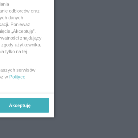
iania
anie odbiorców oraz
nych danych
kacji. Ponieważ
ięcie „Akceptuję”.
ywatności znajdujący
ą zgody użytkownika,
 tylko na tej
 naszych serwisów
esz w
Polityce
Akceptuję