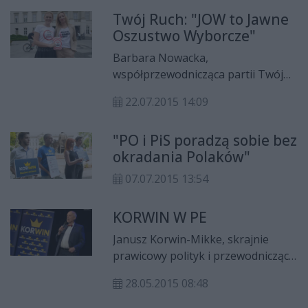
Twój Ruch: "JOW to Jawne
Oszustwo Wyborcze"
Barbara Nowacka,
współprzewodnicząca partii Twój
Ruch, rozpoczęła we wtorek (21
22.07.2015 14:09
lipca) w Radomiu akcję tej partii
"Nie dla JOW". - Polacy powinni
"PO i PiS poradzą sobie bez
zagłosować w referendum
okradania Polaków"
przeciwko punktowi pierwszemu i
drugiemu, a punkt trzeci jest
07.07.2015 13:54
absurdalny - mówiła Nowacka.
KORWIN W PE
Janusz Korwin-Mikke, skrajnie
prawicowy polityk i przewodniczący
partii KORWiN. Jako
28.05.2015 08:48
eurodeputowany do Euro
Parlamentu został wybrany już w