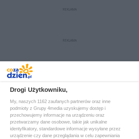
zeszłym roku. I od tamtej pory
REKLAMA
zdążył chociażby przysnąć podczas
jednego z przemówień.
REKLAMA
REKLAMA
Drogi Użytkowniku,
My, naszych 1162 zaufanych partnerów oraz inne
podmioty z Grupy 4media uzyskujemy dostęp i
przechowujemy informacje na urządzeniu oraz
przetwarzamy dane osobowe, takie jak unikalne
identyfikatory, standardowe informacje wysyłane przez
urządzenie czy dane przeglądania w celu zapewniania