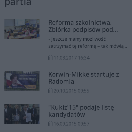
partia
Reforma szkolnictwa.
Zbiórka podpisów pod
referendum
- Jeszcze mamy możliwość
zatrzymać tę reformę – tak mówią
o zmianach w szkolnictwie
11.03.2017 16:34
przedstawiciele radomskiego
okręgu partii Razem. W niedzielę
Korwin-Mikke startuje z
będą zbierać podpisy ws.
Radomia
referendum.
20.10.2015 09:55
"Kukiz'15" podaje listę
kandydatów
16.09.2015 09:57