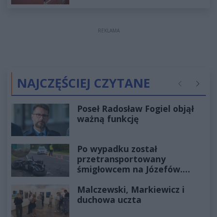
REKLAMA
NAJCZĘŚCIEJ CZYTANE
Poprzednie
Następ
Poseł Radosław Fogiel objął
ważną funkcję
Po wypadku został
przetransportowany
śmigłowcem na Józefów.
Historia mrozi krew w żyłach
Malczewski, Markiewicz i
duchowa uczta