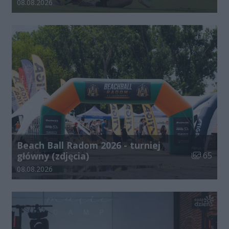
Data dodania galerii:
08.08.2026
Beach Ball Radom 2026 - turniej
Liczba zdj
główny (zdjęcia)
65
Data dodania galerii:
08.08.2026