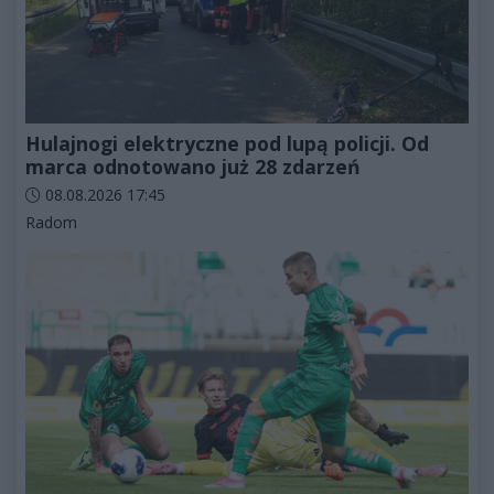
Hulajnogi elektryczne pod lupą policji. Od
marca odnotowano już 28 zdarzeń
Data dodania artykułu:
08.08.2026 17:45
Kategorie artykułu:
Radom