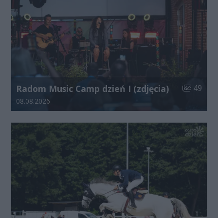
Liczba zdj
Radom Music Camp dzień I (zdjęcia)
49
Data dodania galerii:
08.08.2026