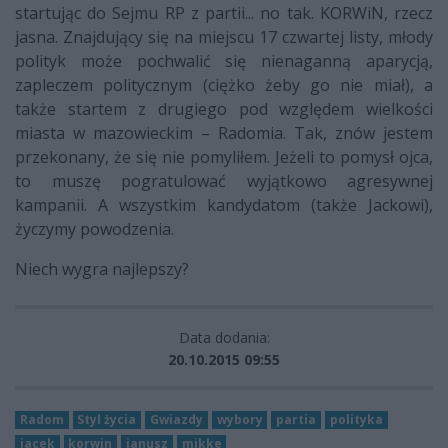
startując do Sejmu RP z partii... no tak. KORWiN, rzecz
jasna. Znajdujący się na miejscu 17 czwartej listy, młody
polityk może pochwalić się nienaganną aparycją,
zapleczem politycznym (ciężko żeby go nie miał), a
także startem z drugiego pod względem wielkości
miasta w mazowieckim – Radomia. Tak, znów jestem
przekonany, że się nie pomyliłem. Jeżeli to pomysł ojca,
to muszę pogratulować wyjątkowo agresywnej
kampanii. A wszystkim kandydatom (także Jackowi),
życzymy powodzenia.
Niech wygra najlepszy?
Data dodania:
20.10.2015 09:55
Radom
Styl życia
Gwiazdy
wybory
partia
polityka
jacek
korwin
janusz
mikke