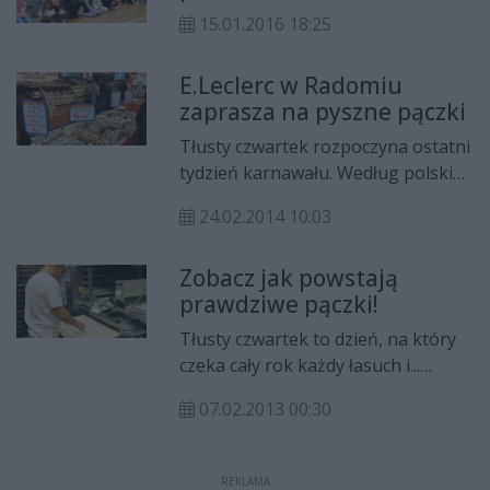
dyrektor „Słonecznego domu”.
15.01.2016 18:25
E.Leclerc w Radomiu
zaprasza na pyszne pączki
Tłusty czwartek rozpoczyna ostatni
tydzień karnawału. Według polskiej
tradycji w tym dniu dozwolone jest
24.02.2014 10:03
nieograniczone objadanie się i
kosztowanie różnorodnych łakoci.
Zobacz jak powstają
Radomski E.Leclerc jak zwykle
prawdziwe pączki!
starannie przygotował się do tego
święta...
Tłusty czwartek to dzień, na który
czeka cały rok każdy łasuch i...
producenci pączków oraz
07.02.2013 00:30
faworków. W środę odwiedziliśmy
radomską piekarnię Fogiel&Fogiel,
żeby zobaczyć, jak powstają te
REKLAMA