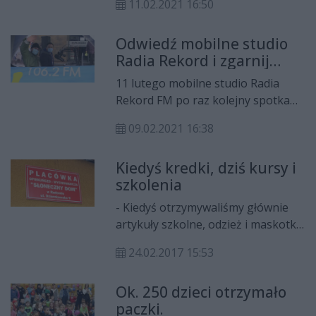
11.02.2021 16:50
odrobinę faworków może dzisiaj
liczyć na dostatek i powodzenie.
Odwiedź mobilne studio
Zapytaliśmy spacerowiczów, ile
Radia Rekord i zgarnij
zamierzają zjeść dziś pączków?
supernagrody
11 lutego mobilne studio Radia
Rekord FM po raz kolejny spotka
się z mieszkańcami Radomia i
09.02.2021 16:38
okolic. Tym razem przystankiem
rekordowej podróży będzie
Kiedyś kredki, dziś kursy i
radomski hipermarket E.Leclerc,
szkolenia
gdzie będziemy świętować Tłusty
Czwartek.
- Kiedyś otrzymywaliśmy głównie
artykuły szkolne, odzież i maskotki.
Dziś to również sponsorowane
24.02.2017 15:53
kursy, wycieczki czy nawet aparaty
ortodontyczne. W tłusty czwartek
Ok. 250 dzieci otrzymało
dostaliśmy od cukierni pączki –
paczki.
mówi z uśmiechem Ewa Drelewska,