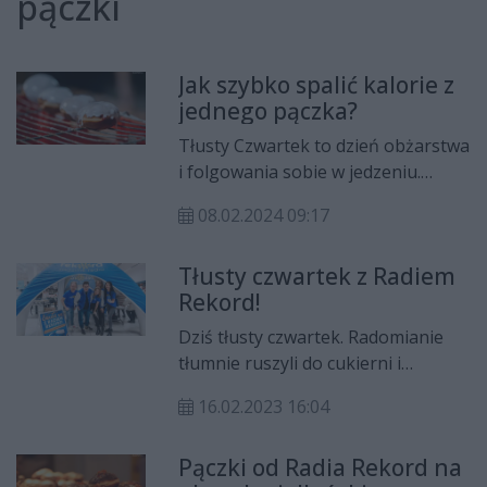
pączki
Jak szybko spalić kalorie z
jednego pączka?
Tłusty Czwartek to dzień obżarstwa
i folgowania sobie w jedzeniu.
Jeden dzień kulinarnej rozpusty i na
08.02.2024 09:17
wadze pojawiają się dodatkowe
kilogramy. Podpowiadamy jak
Tłusty czwartek z Radiem
szybko i efektywnie spalić
Rekord!
pączkowe kalorie
Dziś tłusty czwartek. Radomianie
tłumnie ruszyli do cukierni i
sklepów po pączki. W wielu
16.02.2023 16:04
miejscach słynących z dobrych
pączków były długie kolejki
Pączki od Radia Rekord na
oczekujących na zakup tego