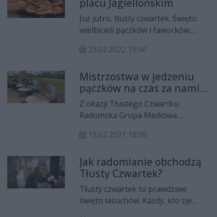
placu Jagiellońskim
przysmaku. Kawę i pączki
rozdawała też ekipa Radia Rekord.
Już jutro, tłusty czwartek. Święto
wielbicieli pączków i faworków.
Przed nami ostatni tydzień
23.02.2022 15:50
karnawału, dlatego chcemy z Wami
trochę poświętować.
Mistrzostwa w jedzeniu
pączków na czas za nami.
Kto wygrał?
Z okazji Tłustego Czwartku
Radomska Grupa Mediowa
zorganizowała mistrzostwa
15.02.2021 18:09
Radomia w jedzeniu pączków na
czas.
Jak radomianie obchodzą
Tłusty Czwartek?
Tłusty czwartek to prawdziwe
święto łasuchów. Każdy, kto zje
chociaż jednego pączka albo