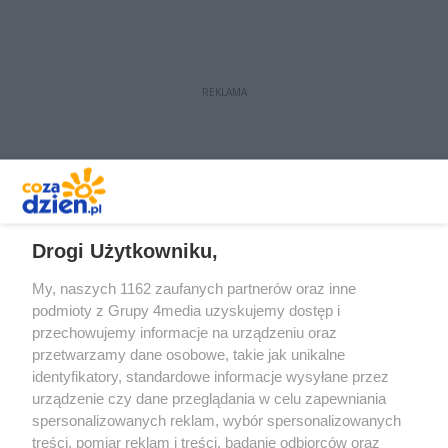
kuliste ciastka drożdżowe z
marmoladą, których dziś zjemy z
pewnością kilka.
REKLAMA
REKLAMA
Drogi Użytkowniku,
My, naszych 1162 zaufanych partnerów oraz inne
podmioty z Grupy 4media uzyskujemy dostęp i
przechowujemy informacje na urządzeniu oraz
przetwarzamy dane osobowe, takie jak unikalne
identyfikatory, standardowe informacje wysyłane przez
urządzenie czy dane przeglądania w celu zapewniania
spersonalizowanych reklam, wybór spersonalizowanych
Redakcja
Reklama
Prywatność
Praca Łódź
treści, pomiar reklam i treści, badanie odbiorców oraz