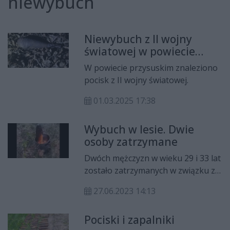
niewybuch
Niewybuch z II wojny
światowej w powiecie
przysuskim
W powiecie przysuskim znaleziono
pocisk z II wojny światowej.
01.03.2025 17:38
Wybuch w lesie. Dwie
osoby zatrzymane
Dwóch mężczyzn w wieku 29 i 33 lat
zostało zatrzymanych w związku z
eksplozją niewybuchu z czasów II
27.06.2023 14:13
wojny światowej. Jeden z mężczyzn
się nie przyznaje.
Pociski i zapalniki