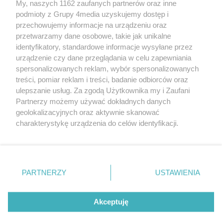
My, naszych 1162 zaufanych partnerów oraz inne
podmioty z Grupy 4media uzyskujemy dostęp i
przechowujemy informacje na urządzeniu oraz
przetwarzamy dane osobowe, takie jak unikalne
identyfikatory, standardowe informacje wysyłane przez
urządzenie czy dane przeglądania w celu zapewniania
spersonalizowanych reklam, wybór spersonalizowanych
Redakcja
Reklama
Prywatność
Praca Łódź
treści, pomiar reklam i treści, badanie odbiorców oraz
the:protocol
ulepszanie usług. Za zgodą Użytkownika my i Zaufani
Partnerzy możemy używać dokładnych danych
geolokalizacyjnych oraz aktywnie skanować
charakterystykę urządzenia do celów identyfikacji.
Ponieważ cenimy Twoją prywatność, prosimy o zgodę na
Szukaj
korzystanie z tych technologii poprzez kliknięcie
„Akceptuję”. Zgoda jest dobrowolna i zawsze możesz ją
zmienić/wycofać klikając przycisk ustawień prywatności
Facebook.com
Youtube.com
PARTNERZY
USTAWIENIA
znajdujący się w lewym dolnym rogu strony
. Niektóre
rodzaje przetwarzania danych nie wymagają zgody
użytkownika, ale masz prawo sprzeciwić się takiemu
Akceptuję
przetwarzaniu. Preferencje będą miały zastosowania tylko
na tej witrynie.
CMS portalu
przygotowany przez