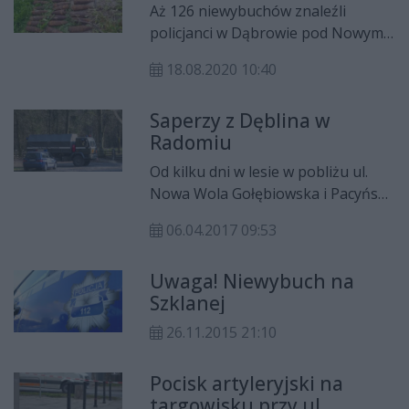
Aż 126 niewybuchów znaleźli
policjanci w Dąbrowie pod Nowym
Miastem nad Pilicą. Pociski zostały
18.08.2020 10:40
przez saperów wywiezione na
poligon.
Saperzy z Dęblina w
Radomiu
Od kilku dni w lesie w pobliżu ul.
Nowa Wola Gołębiowska i Pacyńską
pracują radomscy policjanci i
06.04.2017 09:53
saperzy z Dęblina. Spacerowicz
znalazł tu znaczną ilość
Uwaga! Niewybuch na
niewybuchów pochodzących
Szklanej
prawdopodobnie z czasów II wojny
światowej.
26.11.2015 21:10
Pocisk artyleryjski na
targowisku przy ul.