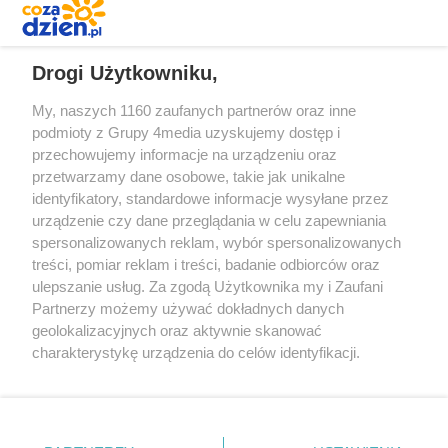
REKLAMA
Drogi Użytkowniku,
My, naszych 1160 zaufanych partnerów oraz inne
podmioty z Grupy 4media uzyskujemy dostęp i
przechowujemy informacje na urządzeniu oraz
przetwarzamy dane osobowe, takie jak unikalne
identyfikatory, standardowe informacje wysyłane przez
urządzenie czy dane przeglądania w celu zapewniania
spersonalizowanych reklam, wybór spersonalizowanych
Redakcja
Reklama
Prywatność
Praca Łódź
treści, pomiar reklam i treści, badanie odbiorców oraz
the:protocol
ulepszanie usług. Za zgodą Użytkownika my i Zaufani
Partnerzy możemy używać dokładnych danych
geolokalizacyjnych oraz aktywnie skanować
charakterystykę urządzenia do celów identyfikacji.
Ponieważ cenimy Twoją prywatność, prosimy o zgodę na
Szukaj
korzystanie z tych technologii poprzez kliknięcie
„Akceptuję”. Zgoda jest dobrowolna i zawsze możesz ją
zmienić/wycofać klikając przycisk ustawień prywatności