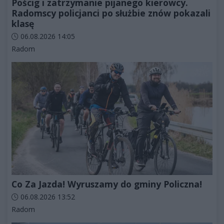
Pościg i zatrzymanie pijanego kierowcy.
Radomscy policjanci po służbie znów pokazali
klasę
Data dodania artykułu:
06.08.2026 14:05
Kategorie artykułu:
Radom
Co Za Jazda! Wyruszamy do gminy Policzna!
Data dodania artykułu:
06.08.2026 13:52
Kategorie artykułu:
Radom