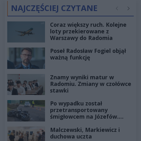
NAJCZĘŚCIEJ CZYTANE
Poprzednie
Następ
Coraz większy ruch. Kolejne
loty przekierowane z
Warszawy do Radomia
Poseł Radosław Fogiel objął
ważną funkcję
Znamy wyniki matur w
Radomiu. Zmiany w czołówce
stawki
Po wypadku został
przetransportowany
śmigłowcem na Józefów.
Historia mrozi krew w żyłach
Malczewski, Markiewicz i
duchowa uczta