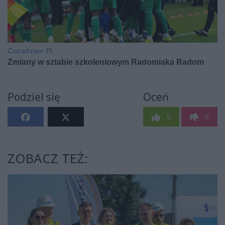
Podziel się
Oceń
0
0
ZOBACZ TEŻ: