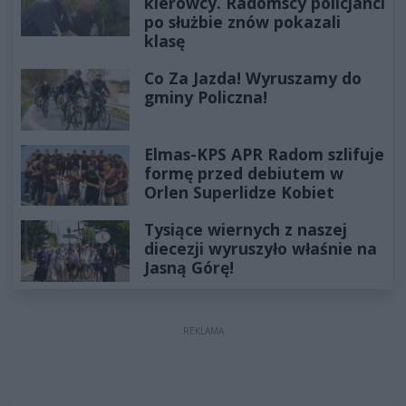
kierowcy. Radomscy policjanci
po służbie znów pokazali
klasę
Co Za Jazda! Wyruszamy do
gminy Policzna!
Elmas-KPS APR Radom szlifuje
formę przed debiutem w
Orlen Superlidze Kobiet
Tysiące wiernych z naszej
diecezji wyruszyło właśnie na
Jasną Górę!
REKLAMA