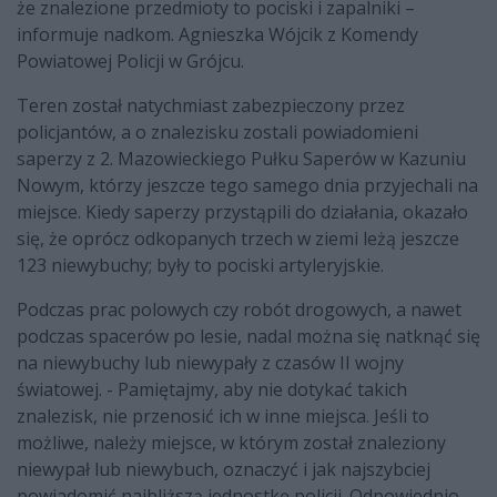
że znalezione przedmioty to pociski i zapalniki –
informuje nadkom. Agnieszka Wójcik z Komendy
Powiatowej Policji w Grójcu.
Teren został natychmiast zabezpieczony przez
policjantów, a o znalezisku zostali powiadomieni
saperzy z 2. Mazowieckiego Pułku Saperów w Kazuniu
Nowym, którzy jeszcze tego samego dnia przyjechali na
miejsce. Kiedy saperzy przystąpili do działania, okazało
się, że oprócz odkopanych trzech w ziemi leżą jeszcze
123 niewybuchy; były to pociski artyleryjskie.
Podczas prac polowych czy robót drogowych, a nawet
podczas spacerów po lesie, nadal można się natknąć się
na niewybuchy lub niewypały z czasów II wojny
światowej. - Pamiętajmy, aby nie dotykać takich
znalezisk, nie przenosić ich w inne miejsca. Jeśli to
możliwe, należy miejsce, w którym został znaleziony
niewypał lub niewybuch, oznaczyć i jak najszybciej
powiadomić najbliższą jednostkę policji. Odpowiednio