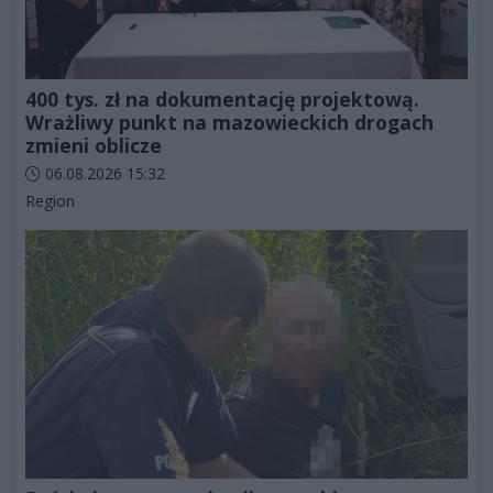
400 tys. zł na dokumentację projektową.
Wrażliwy punkt na mazowieckich drogach
zmieni oblicze
Data dodania artykułu:
06.08.2026 15:32
Kategorie artykułu:
Region