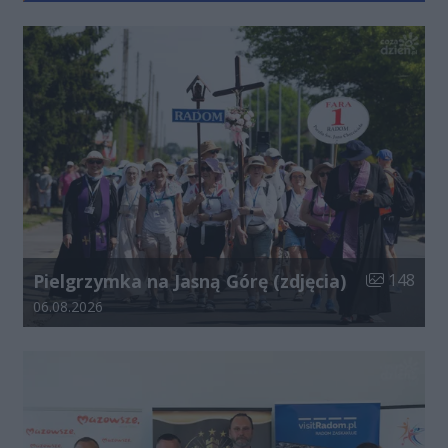
Liczba zdjęć
Pielgrzymka na Jasną Górę (zdjęcia)
148
Data dodania galerii:
06.08.2026