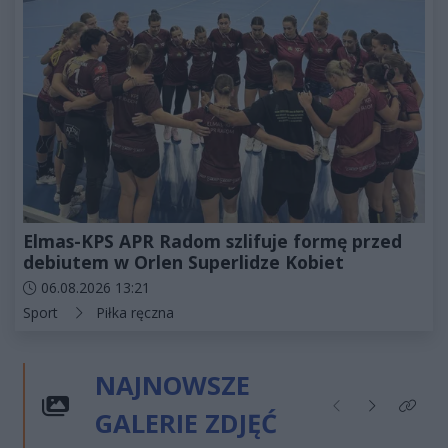
Elmas-KPS APR Radom szlifuje formę przed
debiutem w Orlen Superlidze Kobiet
Data dodania artykułu:
06.08.2026 13:21
Kategorie artykułu:
Sport
Piłka ręczna
NAJNOWSZE
GALERIE ZDJĘĆ
Poprzednie
Następne
Kliknij