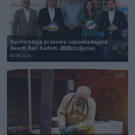
Konferencja prasowa zapowiadająca
Liczba zdj
Beach Ball Radom 2026 (zdjęcia)
18
Data dodania galerii:
05.08.2026