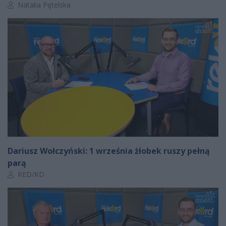
Autor artykułu:
Natalia Pętelska
Dariusz Wołczyński: 1 września żłobek ruszy pełną
parą
Autor artykułu:
RED/KD