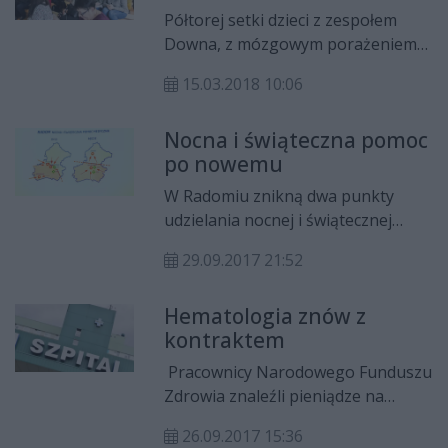
przekonuje Andrzej Cieślik,
Półtorej setki dzieci z zespołem
kierownik radomskiej delegatury
Downa, z mózgowym porażeniem
NFZ.
dziecięcym czy autyzmem od 1
15.03.2018 10:06
kwietnia może zostać bez pomocy.
Bo jedynej w mieście i regionie
Nocna i świąteczna pomoc
Poradni Rehabilitacji
po nowemu
Neurologicznej dla Dzieci i
Młodzieży „Aga” NFZ nie przyznał
W Radomiu znikną dwa punkty
pieniędzy na dalszą działalność.
udzielania nocnej i świątecznej
Chodzi o 30 tys. zł miesięcznie.
opieki medycznej. Po pomoc
29.09.2017 21:52
będziemy mogli kierować się do
stacji pogtowia ratunkowego i
Hematologia znów z
szpitala na Józefowie. Wszystko
kontraktem
zacznie funkcjonować od niedzieli 1
października.
Pracownicy Narodowego Funduszu
Zdrowia znaleźli pieniądze na
leczenie chorych na oddziale
26.09.2017 15:36
hematologii w Mazowieckim