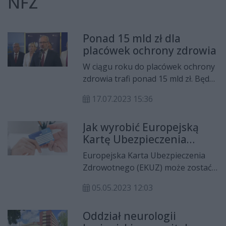
NFZ
Ponad 15 mld zł dla
placówek ochrony zdrowia
W ciągu roku do placówek ochrony
zdrowia trafi ponad 15 mld zł. Będą
one przeznaczone m.in. na
17.07.2023 15:36
podwyżki minimalnych
wynagrodzeń w służbie zdrowia. O
Jak wyrobić Europejską
tym w szpitalu w Kozienicach mówił
Kartę Ubezpieczenia
minister zdrowia Adam Niedzielski.
Zdrowotnego?
Europejska Karta Ubezpieczenia
Zdrowotnego (EKUZ) może zostać
wydana wyłącznie oso­bom
05.05.2023 12:03
zgłoszonym do ubezpieczenia
zdrowotnego lub osobom, które
Oddział neurologii
mają prawo do świadczeń zdro­