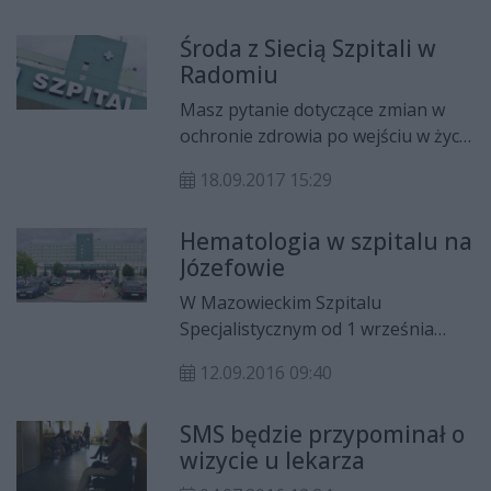
Szpitalu Specjalistycznym w
Środa z Siecią Szpitali w
Radomiu. Wcześniej oddział nie
Radomiu
znalazł się w przygotowanej siatce
szpitali.
Masz pytanie dotyczące zmian w
ochronie zdrowia po wejściu w życie
tzw. sieci szpitali? Chcesz wiedzieć,
18.09.2017 15:29
czy Twój szpital zakwalifikował się
do sieci? Zastanawiasz się, czy
Hematologia w szpitalu na
regulacje, które wchodzą w życie 1
Józefowie
października będą miały wpływ na
funkcjonowanie np. przyszpitalnych
W Mazowieckim Szpitalu
poradni? Odpowiedzi na te pytania
Specjalistycznym od 1 września
będzie można uzyskać w
działa jedyny dostępny w regionie
Mazowieckim Szpitalu
12.09.2016 09:40
oddział hematologii. Szpital
Specjalistycznym przy ul. Aleksandrow
podpisał właśnie kontrakt z
5 w Radomiu. Stanie tam mobilne
SMS będzie przypominał o
Narodowym Funduszem Zdrowa.
stanowisko informacyjne NFZ
wizycie u lekarza
Dziś oficjalne otwarcie oddziału.
Mazowsze.