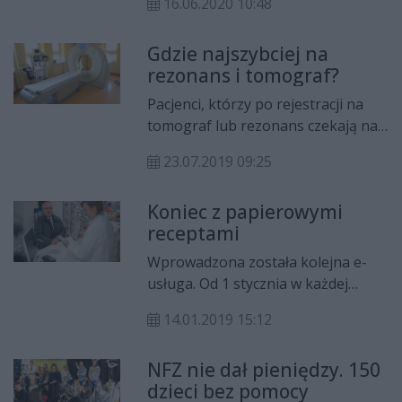
16.06.2020 10:48
oczekują na leczenie uzdrowiskowe
oraz Ci, którzy byli zmuszeni je
Gdzie najszybciej na
przerwać z powodu pandemii.
rezonans i tomograf?
Warunkiem jest negatywny wynik
na obecność COVID-19.
Pacjenci, którzy po rejestracji na
tomograf lub rezonans czekają na
badanie w danej placówce, ale chcą
23.07.2019 09:25
przenieść się do tej o krótszym
terminie oczekiwania, mogą prosić
Koniec z papierowymi
NFZ o zwrot dokumentów.
receptami
Wprowadzona została kolejna e-
usługa. Od 1 stycznia w każdej
aptece na terenie kraju, pacjent
14.01.2019 15:12
będzie mógł zrealizować tzw. e-
receptę. - E- recepta ma ułatwić
NFZ nie dał pieniędzy. 150
pracę lekarzom, ale to także duże
dzieci bez pomocy
ułatwienie dla pacjentów –