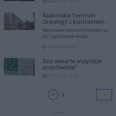
04.07.2016 12:24
Radomskie Centrum
Onkologii z kontraktem
NFZ
Radomskie Centrum Onkologii już
od 1 lipca będzie mogło
kompleksowo leczyć swoich
17.06.2016 09:51
pacjentów. Narodowy Fundusz
Zdrowia wydał właśnie decyzję w
Dziś otwarte wszystkie
sprawie poszerzonego kontraktu
przychodnie?
ze szpitalem. Umowa pozwoli na
leczenie pacjentów z chorobami
07.01.2015 22:33
nowotworowymi w sposób
nieograniczony.
1
2
REKLAMA