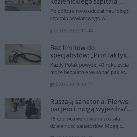
kozienickiego szpitala
wotnych finansowanych ze
wznawia działalność
środków publicznych zgodnie z
Po półtora roku oddział neurologii
przepisami krajowymi.
szpitala powiatowego w
Kozienicach wznawia działalność.
20.03.2023 11:44
Pacjenci zaczną być przyjmowani w
ciągu najbliższych dni.
Bez limitów do
specjalistów: „Profilaktyka
40 PLUS”
Każdy Polak powyżej 40 roku życia
może bezpłatnie wykonać pakiet
badań diagnostycznych. By
02.07.2021 13:27
zwiększyć dostępność do lekarzy
specjalistów zostały zniesione limity
Ruszają sanatoria. Pierwsi
przyjęć - informuje Ministerstwo
pacjenci mogą wyjeżdżać
Zdrowia.
do uzdrowisk
15 czerwca wznowiona została
działalność sanatoriów. Mogą z
nich korzystać pacjenci, którzy