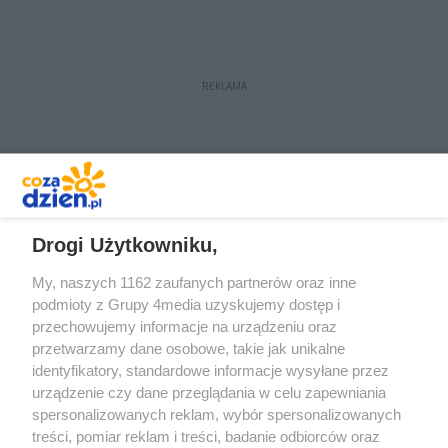
REKLAMA
REKLAMA
Drogi Użytkowniku,
My, naszych 1162 zaufanych partnerów oraz inne
podmioty z Grupy 4media uzyskujemy dostęp i
przechowujemy informacje na urządzeniu oraz
przetwarzamy dane osobowe, takie jak unikalne
identyfikatory, standardowe informacje wysyłane przez
urządzenie czy dane przeglądania w celu zapewniania
spersonalizowanych reklam, wybór spersonalizowanych
Redakcja
Reklama
Prywatność
Praca Łódź
treści, pomiar reklam i treści, badanie odbiorców oraz