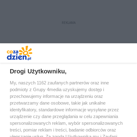
REKLAMA
REKLAMA
Drogi Użytkowniku,
My, naszych 1162 zaufanych partnerów oraz inne
podmioty z Grupy 4media uzyskujemy dostęp i
przechowujemy informacje na urządzeniu oraz
przetwarzamy dane osobowe, takie jak unikalne
identyfikatory, standardowe informacje wysyłane przez
urządzenie czy dane przeglądania w celu zapewniania
spersonalizowanych reklam, wybór spersonalizowanych
Redakcja
Reklama
Prywatność
Praca Łódź
treści, pomiar reklam i treści, badanie odbiorców oraz
the:protocol
ulepszanie usług. Za zgodą Użytkownika my i Zaufani