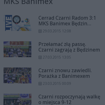
MKS Banimex
Cerrad Czarni Radom 3:1
MKS Banimex Będzin
(zapis relacji)
29.03.2015 12:08
Przełamać złą passę.
Czarni zagrają z Będzinem
27.03.2015 13:05
Czarni znowu zawiedli.
Porażka z Banimexem
23.03.2015 00:09
Czarni rozpoczynają walkę
o miejsca 9-12