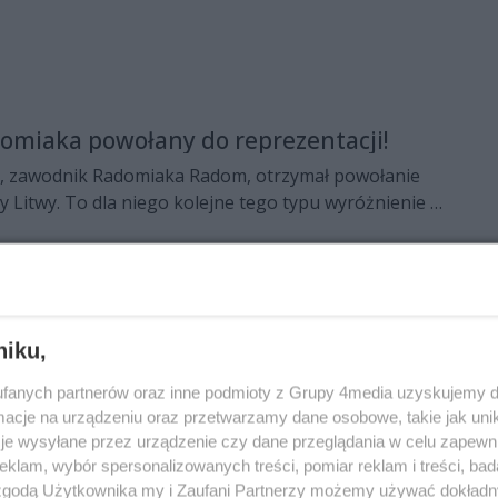
omiaka powołany do reprezentacji!
s, zawodnik Radomiaka Radom, otrzymał powołanie
 Litwy. To dla niego kolejne tego typu wyróżnienie w
ptunem
da) o godz. 18.00 w litewskiej Kłajpedzie zostanie
niku,
kolejki grupy C koszykarskiej Ligi Mistrzów, w
fanych partnerów oraz inne podmioty z Grupy 4media uzyskujemy d
Neptunas zmierzy się z ROSĄ Radom. Relację LIVE
cje na urządzeniu oraz przetwarzamy dane osobowe, takie jak unika
 śledzić na portalu CoZaDzien.pl.
je wysyłane przez urządzenie czy dane przeglądania w celu zapewn
klam, wybór spersonalizowanych treści, pomiar reklam i treści, bad
ka produkcja filmowa z PG 5
 zgodą Użytkownika my i Zaufani Partnerzy możemy używać dokład