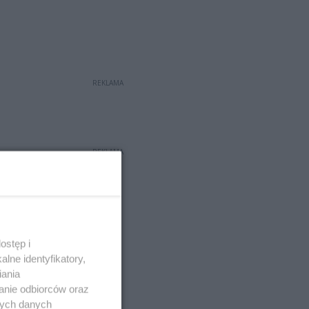
REKLAMA
REKLAMA
ostęp i
lne identyfikatory,
iania
anie odbiorców oraz
nych danych