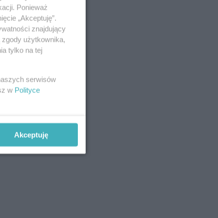
kacji. Ponieważ
ięcie „Akceptuję”.
ywatności znajdujący
ą zgody użytkownika,
 tylko na tej
 naszych serwisów
esz w
Polityce
Akceptuję