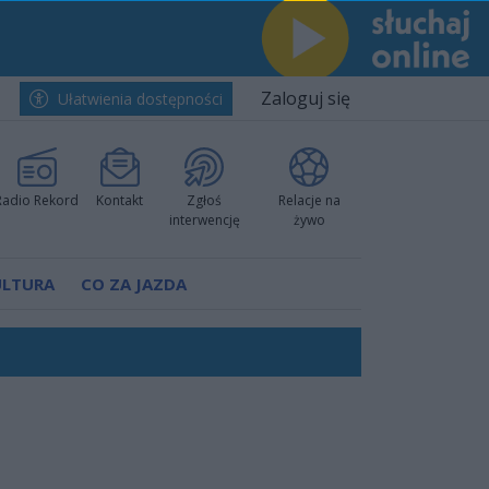
Zaloguj się
Ułatwienia dostępności
Radio Rekord
Kontakt
Zgłoś
Relacje na
interwencję
żywo
ULTURA
CO ZA JAZDA
ów pokazali klasę
rzowi
worzyć nową sportową tradycję"
ruchu