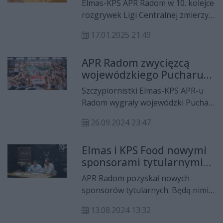
Elmas-KPS APR Radom w 10. kolejce
rozgrywek Ligi Centralnej zmierzył
się na wyjeździe z MTS-em Żory.
17.01.2025 21:49
Piłkarki ręczne z Radomia poległy w
tym starciu po rzutach karnych.
APR Radom zwycięzcą
wojewódzkiego Pucharu
Polski!
Szczypiornistki Elmas-KPS APR-u
Radom wygrały wojewódzki Puchar
Polski. Zespół z Radomia pokonał w
26.09.2024 23:47
finale Handball Warszawa, 39:28.
Elmas i KPS Food nowymi
sponsorami tytularnymi
APR-u Radom!
APR Radom pozyskał nowych
sponsorów tytularnych. Będą nimi
Elmas i KPS Food. Do rozgrywek
13.08.2024 13:32
2024/2025 radomska ekipa