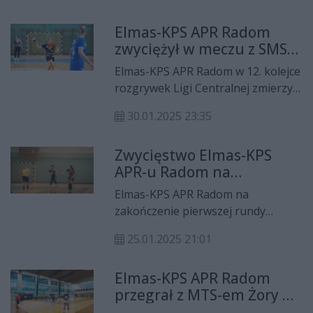
Kondraciuka wygrały to spotkanie
Elmas-KPS APR Radom
po rzutach karnych.
zwyciężył w meczu z SMS-
em Płock
Elmas-KPS APR Radom w 12. kolejce
rozgrywek Ligi Centralnej zmierzył
się u siebie z SMS-em ZPRP I Płock.
30.01.2025 23:35
Podopieczne Adriana Kondraciuka
na otwarcie rundy rewanżowej
Zwycięstwo Elmas-KPS
zwyciężyły 31:24.
APR-u Radom na
zakończenie pierwszej
Elmas-KPS APR Radom na
rundy rozgrywek Ligi
zakończenie pierwszej rundy
Centralnej
zmierzył się u siebie z Eisberg
25.01.2025 21:01
Dziewiątką Legnica. Gospodynie
wygrały to starcie 30:29.
Elmas-KPS APR Radom
przegrał z MTS-em Żory po
rzutach karnych