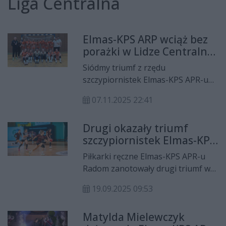
Liga Centralna
Elmas-KPS ARP wciąż bez
porażki w Lidze Centralnej
Kobiet!
Siódmy triumf z rzędu
szczypiornistek Elmas-KPS APR-u
Radom w Lidze Centralnej Kobiet -
07.11.2025 22:41
tym razem radomianki pokonały
Eisberg Dziewiątka Legnica 35:32.
Drugi okazały triumf
szczypiornistek Elmas-KPS
APR-u Radom
Piłkarki ręczne Elmas-KPS APR-u
Radom zanotowały drugi triumf w
sezonie Ligi Centralnej Kobiet. Tym
19.09.2025 09:53
razem wysoko pokonały SMS ZPRP
Płock.
Matylda Mielewczyk