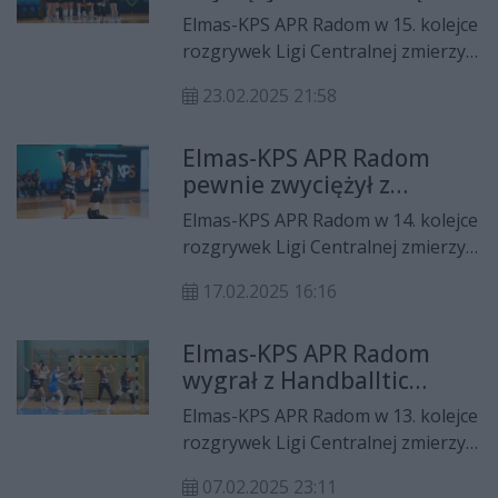
Ręczną Poznań!
Elmas-KPS APR Radom w 15. kolejce
rozgrywek Ligi Centralnej zmierzył
się na wyjeździe z Enea Piłką
23.02.2025 21:58
Ręczną Poznań. Przyjezdne
zwyciężyły to spotkanie 36:31.
Elmas-KPS APR Radom
pewnie zwyciężył z
Handball Warszawa
Elmas-KPS APR Radom w 14. kolejce
rozgrywek Ligi Centralnej zmierzył
się u siebie z Handball Warszawa.
17.02.2025 16:16
Podopieczne Adriana Kondraciuka
wygrały to spotkanie 34:24.
Elmas-KPS APR Radom
wygrał z Handballtic
Gdynia!
Elmas-KPS APR Radom w 13. kolejce
rozgrywek Ligi Centralnej zmierzył
się na wyjeździe z Handballtic
07.02.2025 23:11
Gdynia. Podopieczne Adriana