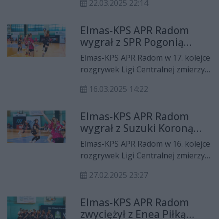
22.03.2025 22:14
Jelenia Góra. APR wygrał to
spotkanie 26:24.
Elmas-KPS APR Radom
wygrał z SPR Pogonią
Szczecin
Elmas-KPS APR Radom w 17. kolejce
rozgrywek Ligi Centralnej zmierzył
się na wyjeździe z SPR Pogonią
16.03.2025 14:22
Szczecin. Przyjezdne triumfowały
po konkursie rzutów karnych.
Elmas-KPS APR Radom
wygrał z Suzuki Koroną
Handball Kielce!
Elmas-KPS APR Radom w 16. kolejce
rozgrywek Ligi Centralnej zmierzył
się u siebie z Suzuki Koroną
27.02.2025 23:27
Handball Kielce. Podopieczne
Adriana Kondraciuka wygrały to
Elmas-KPS APR Radom
spotkanie 28:25.
zwyciężył z Enea Piłką