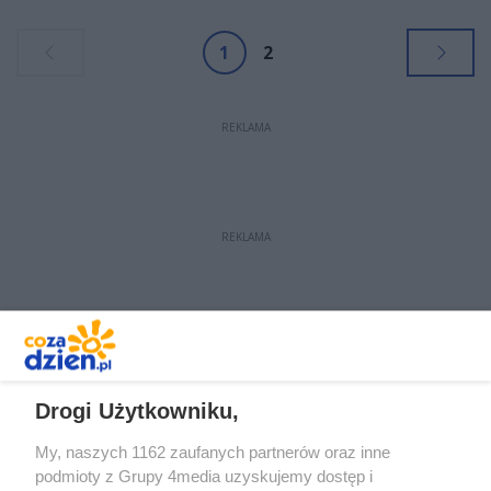
przystąpi pod nazwą ELMAS KPS
APR Radom.
1
2
REKLAMA
REKLAMA
REKLAMA
Drogi Użytkowniku,
My, naszych 1162 zaufanych partnerów oraz inne
podmioty z Grupy 4media uzyskujemy dostęp i