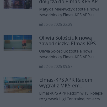
dołącza do Elmas-KPS APR-
u Radom
Matylda Mielewczyk została nową
zawodniczką Elmas-KPS APR-u
Radom. 23-latka występuje na
26.05.2025 22:29
pozycji rozgrywającej.
Oliwia Sołościuk nową
zawodniczką Elmas-KPS
APR-u Radom
Oliwia Sołościuk została nową
zawodniczką Elmas-KPS APR-u
Radom. 22-latka występuje na
22.05.2025 09:57
pozycji lewoskrzydłowej.
Elmas-KPS APR Radom
wygrał z MKS-em
Vitamineo Jelenia Góra
Elmas-KPS APR Radom w 18. kolejce
rozgrywek Ligi Centralnej zmierzył
się u siebie z MKS-em Vitamineo