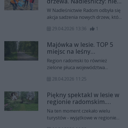
drzewa. Nadleśniczy: nie
jesteśmy "kilerami"
W Nadleśnictwie Radom odbyła się
akcja sadzenia nowych drzew, która
cieszyła się dużym odzewem wśród
29.04.2026 13:36
1
młodzieży szkolnej. Służby apelują
równocześnie o zachowanie
Majówka w lesie. TOP 5
ostrożności w lasach w czasie
miejsc na leśny
majowych wycieczek.
wypoczynek 30
Region radomski to również
kilometrów od Radomia
zielone płuca województwa
mazowieckiego, a najciekawsze
28.04.2026 11:25
leśne zakątki masz w zasięgu
podczas 30-40 minutowej podróży
Piękny spektakl w lesie w
autem lub pociągiem. Oto
regionie radomskim.
subiektywny ranking TOP 5 miejsc,
Królować będą magnolie!
gdzie zapach drzew i święty spokój
Na ten moment czekało wielu
masz niejako w pakiecie.
turystów - wyjątkowe w regionie
radomskim Arboretum