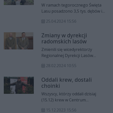
W ramach tegorocznego Święta
Lasu posadzono 3,5 tys. dębów i
buków. W sadzeniu pomagali m.in.
25.04.2024 15:56
uczniowie z Radomia i regionu oraz
przedstawiciele służb
Zmiany w dyrekcji
mundurowych.
radomskich lasów
Zmienili się wicedyrektorzy
Regionalnej Dyrekcji Lasów
Państwowych w Radomiu. Na
28.02.2024 10:55
emeryturę odeszli Marek Szary i
Piotr Kacprzak. Ich stanowiska
Oddali krew, dostali
objęli Roman Wróblewski i Mariusz
choinki
Sołtykiewicz.
Wszyscy, którzy oddali dzisiaj
(15.12) krew w Centrum
Krwiodawstwa w Radomiu mogli w
15.12.2023 15:56
zamian odebrać żywą choinkę. Lasy