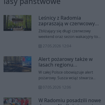
lasy państwowe
Leśnicy z Radomia
zapraszają w czerwcowy
weekend. O tym trzeba
Zbliżający się długi czerwcowy
pamiętać (WIDEO)
weekend oraz sezon wakacyjny to
czas, w którym wielu Radomian i
27.05.2026 12:04
turystów wypoczywa w lasach.
Pamiętajmy jednak o
Alert pożarowy także w
bezpieczeństwie i porządku, aby
lasach regionu
nie doprowadzić do nieszczęścia.
radomskiego!
W całej Polsce obowiązuje alert
pożarowy. Susza wciąż stwarza
ryzyko pojawienia się ognia w
07.05.2026 12:06
lasach. Przestrzegają przed nim
także leśnicy z regionu
W Radomiu posadzili nowe
radomskiego.