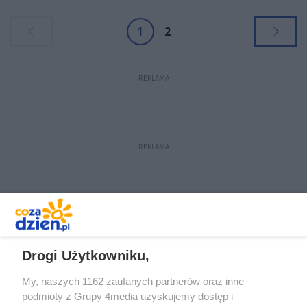
współpracy z Lasami Państwowymi.
1
2
REKLAMA
REKLAMA
REKLAMA
Drogi Użytkowniku,
My, naszych 1162 zaufanych partnerów oraz inne
podmioty z Grupy 4media uzyskujemy dostęp i