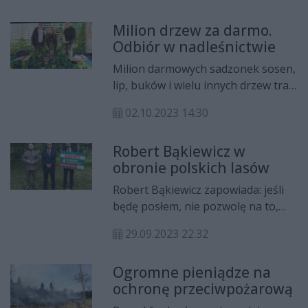
Państwowe we współpracy z
Milion drzew za darmo.
Narodowym Centrum Krwi i
Odbiór w nadleśnictwie
Krwiolecznictwa po raz kolejny
zorganizowali akcję pn. „Choinka
Milion darmowych sadzonek sosen,
dla życia”.
lip, buków i wielu innych drzew trafi
do mieszkańców. Trwa
02.10.2023 14:30
ogólnopolska akcja Lasów
Państwowych pod hasłem SadziMY.
Robert Bąkiewicz w
obronie polskich lasów
Robert Bąkiewicz zapowiada: jeśli
będę posłem, nie pozwolę na to,
aby polskie lasy przeszły pod obce
29.09.2023 22:32
zarządzanie. Tak kandydat na posła
Prawa i Sprawiedliwości komentuje
Ogromne pieniądze na
wyrok Trybunału Sprawiedliwości,
ochronę przeciwpożarową
wedle którego wpływ na
funkcjonowanie polskich lasów