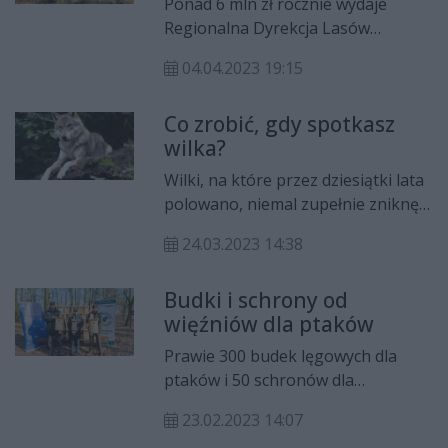
Ponad 6 mln zł rocznie wydaje
może mieć np. Komisja Europejska.
Regionalna Dyrekcja Lasów
Państowych w Radomiu na ochronę
04.04.2023 19:15
przeciwpożarową. To nie tylko
utrzymanie punktów alarmowo-
Co zrobić, gdy spotkasz
dyspozycyjnych, ale też samolotów
wilka?
gaśniczych i specjalistycznej
aparatury.
Wilki, na które przez dziesiątki lata
polowano, niemal zupełnie zniknęły
z terenów Polski. Na szczęście, w
24.03.2023 14:38
1998 r. drapieżniki te objęto
ochroną gatunkową. Od tego czasu
Budki i schrony od
systematycznie ich liczba wzrasta, a
więźniów dla ptaków
spotkania z tymi pięknymi, dzikimi
zwierzętami mogą przytrafiać się
Prawie 300 budek lęgowych dla
częściej.
ptaków i 50 schronów dla
nietoperzy wykonali więźniowie
23.02.2023 14:07
Aresztu Śledczego w Radomiu we