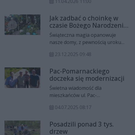
11.04.2026 11:00
Nadleśnictwa Marcule zaprasza do
zwiedzania już w ten weekend!
Jak zadbać o choinkę w
czasie Bożego Narodzenia
i co zrobić z nią po
Świąteczna magia opanowuje
świętach?
nasze domy, z pewnością uroku
dodają bożonarodzeniowe choinki.
23.12.2025 09:48
Wiele osób ma jednak dylemat - co
zrobić później z naturalnym
Pac-Pomarnackiego
drzewkiem, w jaki sposób
doczeka się modernizacji
wykorzystać?
Świetna wiadomość dla
mieszkańców ul. Pac-
Pomarnackiego - jeszcze w tym
04.07.2025 08:17
roku droga zmieni się nie do
poznania. Pojawi się asfalt i
Posadzili ponad 3 tys.
pobocza wysypane kruszywem.
drzew