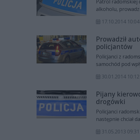
Patrol radomskiej
alkoholu, prowadzi
funkcjonariuszkę.
17.10.2014 10:04
lat więzienia.
Prowadził auto
policjantów
Policjanci z radoms
samochód pod wpły
funkcjonariuszom. 
30.01.2014 10:12
Pijany kierow
drogówki
Policjanci radomsk
następnie chciał d
czynności służbow
31.05.2013 09:31
za prowadzenie po