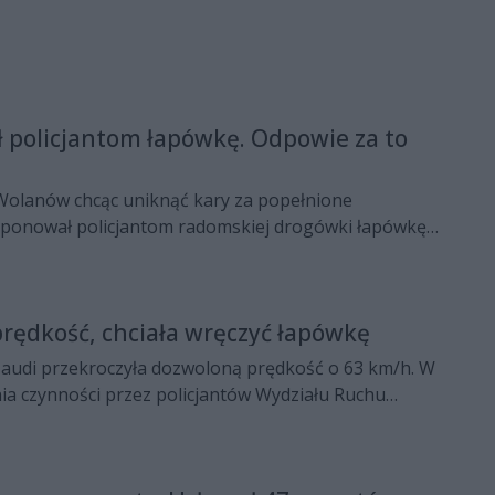
 policjantom łapówkę. Odpowie za to
 Wolanów chcąc uniknąć kary za popełnione
ponował policjantom radomskiej drogówki łapówkę.
zatrzymany i odpowie za próbę wręczenia korzyści
sądem.
prędkość, chciała wręczyć łapówkę
a audi przekroczyła dozwoloną prędkość o 63 km/h. W
ia czynności przez policjantów Wydziału Ruchu
 Miejskiej Policji w Radomiu, kobieta usiłowała
 i nakłonić do odstąpienia od czynności służbowych.