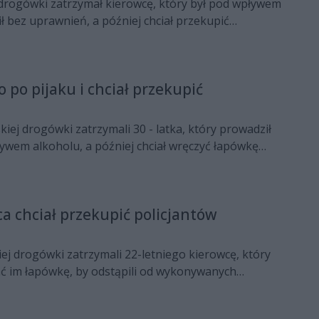
 drogówki zatrzymał kierowcę, który był pod wpływem
ł bez uprawnień, a później chciał przekupić
 Teraz za usiłowanie przekupstwa grozi mu nawet 10
 po pijaku i chciał przekupić
kiej drogówki zatrzymali 30 - latka, który prowadził
wem alkoholu, a później chciał wręczyć łapówkę
Mężczyzna trafił do aresztu.
ca chciał przekupić policjantów
iej drogówki zatrzymali 22-letniego kierowcę, który
ać im łapówkę, by odstąpili od wykonywanych
ych. Mężczyzna odpowie teraz przed sądem nie tylko
jazdu pod wpływem alkoholu, ale również za