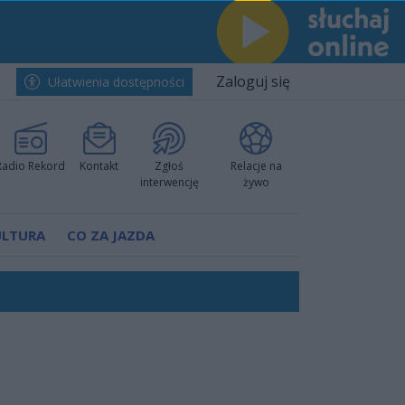
Zaloguj się
Ułatwienia dostępności
Radio Rekord
Kontakt
Zgłoś
Relacje na
interwencję
żywo
ULTURA
CO ZA JAZDA
worzyć nową sportową tradycję"
ruchu