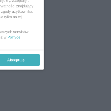
ięcie „Akceptuję”.
ywatności znajdujący
ą zgody użytkownika,
 tylko na tej
 naszych serwisów
esz w
Polityce
Akceptuję