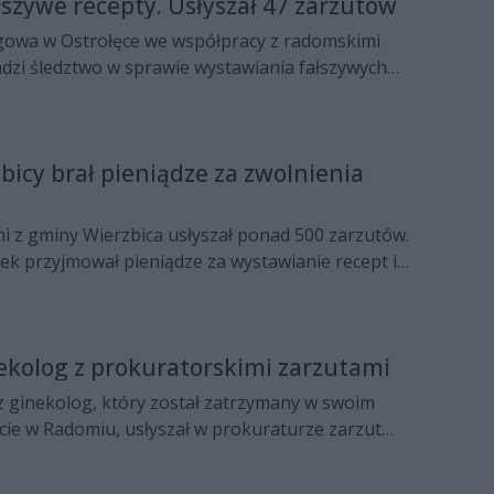
łszywe recepty. Usłyszał 47 zarzutów
owa w Ostrołęce we współpracy z radomskimi
dzi śledztwo w sprawie wystawiania fałszywych
karz usłyszał 47 zarzutów.
bicy brał pieniądze za zwolnienia
i z gminy Wierzbica usłyszał ponad 500 zarzutów.
tek przyjmował pieniądze za wystawianie recept i
h. Akt oskarżenia objął także ponad 50 osób, które
i za wystawiania zwolnień lekarskich.
kolog z prokuratorskimi zarzutami
z ginekolog, który został zatrzymany w swoim
ie w Radomiu, usłyszał w prokuraturze zarzut
ciężarnej kobiecie w przerwaniu ciąży oraz
prawdy w dokumentacji medycznej.