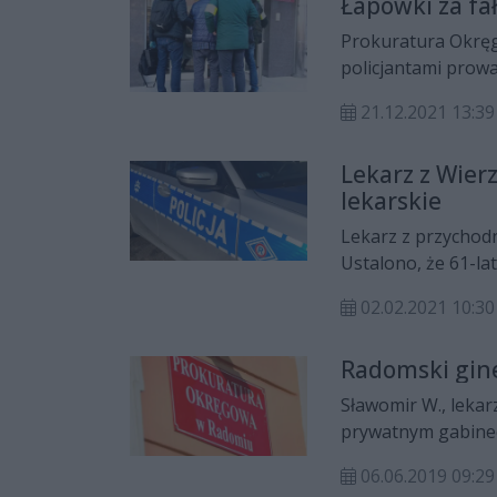
Łapówki za fa
Prokuratura Okręg
policjantami prowa
recept. 77-letni le
21.12.2021 13:39
Lekarz z Wierz
lekarskie
Lekarz z przychodn
Ustalono, że 61-la
zwolnień lekarskic
02.02.2021 10:30
wręczały mu łapówk
Radomski gine
Sławomir W., lekar
prywatnym gabinec
udzielenia pomocy 
06.06.2019 09:29
poświadczenie nie