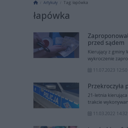
Strona główna
Artykuły
Tag: łapówka
łapówka
Zaproponował
przed sądem
Kierujący z gminy
wykroczenie zapro
Mężczyzna został 
11.07.2023 12:50
majątkowej przed 
Przekroczyła 
21-letnia kierując
trakcie wykonywan
Drogowego Komendy
11.03.2022 14:32
wręczyć im łapówkę