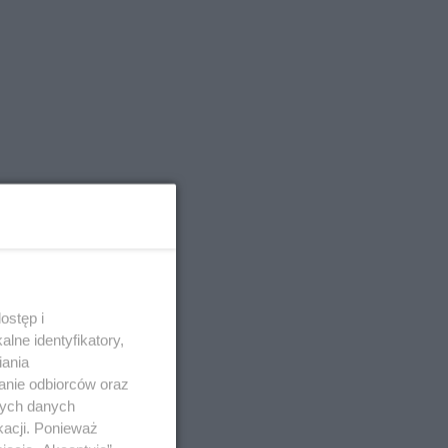
ostęp i
lne identyfikatory,
iania
anie odbiorców oraz
nych danych
kacji. Ponieważ