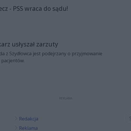
pcyjne. Konsekwencją jego czynu może być nawet 10
cz - PSS wraca do sądu!
lności.
arz usłyszał zarzuty
da z Szydłowca jest podejrzany o przyjmowanie
 pacjentów.
REKLAMA
Redakcja
Reklama