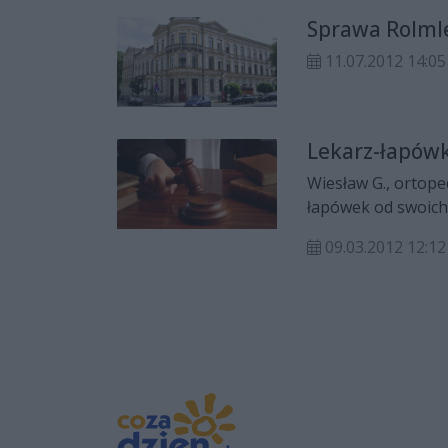
przestępstwo koru
Sprawa Rolmle
lat pozbawienia wo
11.07.2012 14:05
Lekarz-łapówk
Wiesław G., ortope
łapówek od swoich
09.03.2012 12:12