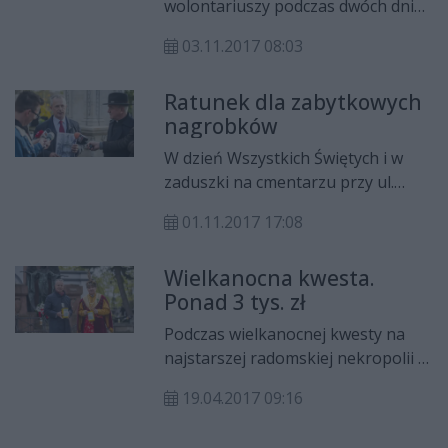
wolontariuszy podczas dwóch dni
nagrobków radomskiej nekropolii
kwesty na cmentarzu
rzymskokatolickiej
03.11.2017 08:03
rzymskokatolickim przy ul.
(Limanowskiego/Dębowa).
Limanowskiego w Radomiu. - To
Ratunek dla zabytkowych
dobry wynik, który pozwoli na
nagrobków
uzupełnienie płatności za
tegoroczne prace i podjęcie
W dzień Wszystkich Świętych i w
kolejnej renowacji w 2018 roku -
zaduszki na cmentarzu przy ul.
mówi Sławomir Adamiec ze
Limanowskiego odbędzie się
Społecznego Komitetu Ochrony
01.11.2017 17:08
kolejna kwesta na rzecz ratowania
Zabytkowego Cmentarza
najcenniejszych nagrobków
Rzymskokatolickiego w Radomiu.
Wielkanocna kwesta.
nekropolii.
Ponad 3 tys. zł
Podczas wielkanocnej kwesty na
najstarszej radomskiej nekropolii w
Radomiu zebrano ponad 3 tys. zł. W
19.04.2017 09:16
ciągu 22 lat istnienia, Społeczny
Komitet Ochrony Zabytkowego