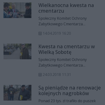
Wielkanocna kwesta na
zabytkowych nagrobków.
cmentarzu
Społeczny Komitet Ochrony
Zabytkowego Cmentarza
Rzymskokatolickiego w Radomiu
14.04.2019 16:20
zaprasza w Wielką Sobotę, 20
kwietnia na kolejną wielkanocną
Kwesta na cmentarzu w
kwestę, z której środki zostaną
Wielką Sobotę
przeznaczone na odnowę
zabytkowych nagrobków
Społeczny Komitet Ochrony
radomskiej nekropolii
Zabytkowego Cmentarza
rzymskokatolickiej.
Rzymskokatolickiego w Radomiu
24.03.2018 11:31
zaprasza w Wielką Sobotę – 31
marca (godz. 9.00 – 14.00) na
Są pieniądze na renowacje
kolejną wielkanocną kwestę, z
kolejnych nagrobków
której środki zostaną
przeznaczone na odnowę w roku
Ponad 23 tys. zł trafiło do puszek
2018 r. jednego z zabytkowych