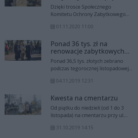
Dzięki trosce Społecznego
Komitetu Ochrony Zabytkowego
Cmentarza Rzymskokatolickiego
01.11.2020 11:00
oraz parafii pw. Św. Wacława w
Radomiu, zarządcy
Ponad 36 tys. zł na
nekropolii, zakończyły się
renowacje zabytkowych
tegoroczne renowacje dwóch
nagrobków
zabytkowych nagrobków na
Ponad 36,5 tys. złotych zebrano
cmentarzu przy ul. Limanowskiego.
podczas tegorocznej listopadowej
kwesty na cmentarzu przy ulicy
04.11.2019 12:31
Limanowskiego. To czwarty wynik
w historii zbiórek, organizowanych
Kwesta na cmentarzu
przez Społeczny Komitet Ratowania
Zabytkowego Cmentarza
Od piątku do niedzieli (od 1 do 3
Rzymskokatolickiego.
listopada) na cmentarzu przy ul.
Limanowskiego będzie można
31.10.2019 14:15
spotkać wolontariuszy
kwestujących na renowację