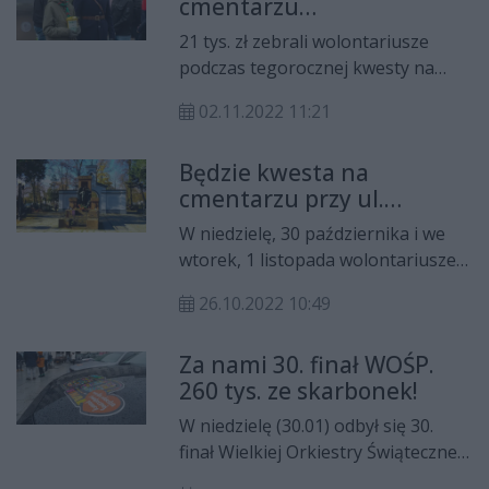
cmentarzu
rzymskokatolickim w
21 tys. zł zebrali wolontariusze
Radomiu
podczas tegorocznej kwesty na
radomskim cmentarzu przy ul.
02.11.2022 11:21
Limanowskiego.
Będzie kwesta na
cmentarzu przy ul.
Limanowskiego
W niedzielę, 30 października i we
wtorek, 1 listopada wolontariusze
będą zbierać datki na odnowę
26.10.2022 10:49
zabytkowych grobów na cmentarzu
przy ul. Limanowskiego.
Za nami 30. finał WOŚP.
260 tys. ze skarbonek!
W niedzielę (30.01) odbył się 30.
finał Wielkiej Orkiestry Świątecznej
Pomocy - udało się zebrać 260 tys.