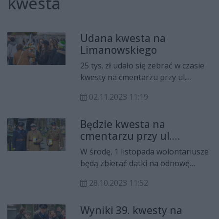
kwesta
Udana kwesta na
Limanowskiego
25 tys. zł udało się zebrać w czasie
kwesty na cmentarzu przy ul.
Limanowskiego. Pieniądze zostaną
02.11.2023 11:19
przeznaczone na renowację
zabytkowych nagrobków.
Będzie kwesta na
cmentarzu przy ul.
Limanowskiego
W środę, 1 listopada wolontariusze
będą zbierać datki na odnowę
zabytkowych grobów na cmentarzu
28.10.2023 11:52
przy ul. Limanowskiego.
Wyniki 39. kwesty na