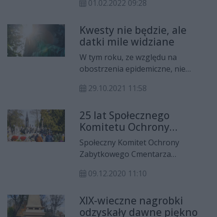
01.02.2022 09:28
złotych z puszek, nadal jednak
czekamy na podsumowanie zbiórki
Kwesty nie będzie, ale
e-skarbonek i licytacji
datki mile widziane
internetowych.
W tym roku, ze względu na
obostrzenia epidemiczne, nie
będzie kwesty na zabytkowym
29.10.2021 11:58
cmentarzu zabytkowego. Społeczny
Komitet Ochrony Zabytkowego
25 lat Społecznego
Cmentarza Rzymskokatolickiego
Komitetu Ochrony
apeluje natomiast o dobrowolne
Zabytkowego Cmentarza
datki bezpośrednio na konto
Społeczny Komitet Ochrony
Rzymskokatolickiego
komitetu lub do dużej skarbony
Zabytkowego Cmentarza
przy wejściu na na nekropolię.
Rzymskokatolickiego obchodzi
09.12.2020 11:10
swoje 25-lecie. Komitet
podsumował także dotychczasowe
XIX-wieczne nagrobki
działania na terenie cmentarza na
odzyskały dawne piękno
Limanowskiego.