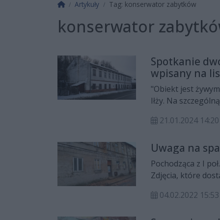
Strona główna
Artykuły
Tag: konserwator zabytków
konserwator zabytk
Spotkanie dwó
wpisany na li
"Obiekt jest żywy
Iłży. Na szczególn
związku miejsca z 
21.01.2024 14:20
będącym przed laty
konserwator zabyt
Uwaga na spad
rejestru zabytków.
Pochodząca z I poł
Zdjęcia, które dost
Konserwator zabyt
04.02.2022 15:53
przeprowadzenia ko