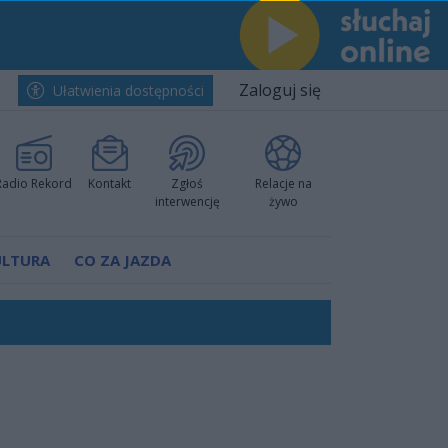
Zaloguj się
Ułatwienia dostępności
Radio Rekord
Kontakt
Zgłoś
Relacje na
interwencję
żywo
ULTURA
CO ZA JAZDA
worzyć nową sportową tradycję"
ruchu