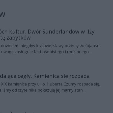
ów
ch kultur. Dwór Sunderlandów w Iłży
stę zabytków
m dowodem niegdyś krajowej sławy przemysłu fajansu
ą uwagę zasługuje fakt osobistego i rodzinnego
postacią Bolesława Leśmiana" – tak o budynku w Iłży
 siedzibą fabryki fajansu pisze mazowiecki
ków. Dom Sunderlandów został właśnie wpisany do
ające cegły. Kamienica się rozpada
. XIX kamienica przy ul. o. Huberta Czumy rozpada się.
aliśmy od czytelnika pokazują jej marny stan.
ków zapowiada podjęcie kolejnej próby
ntroli obiektu; są ograniczenia prawne.