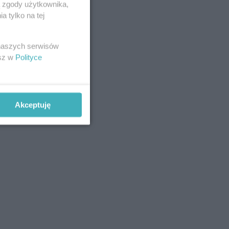
ą zgody użytkownika,
 tylko na tej
 naszych serwisów
esz w
Polityce
Akceptuję