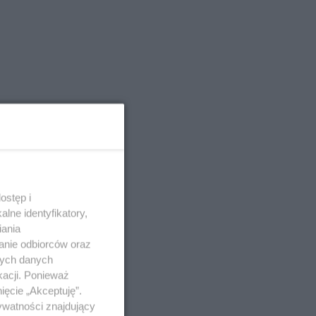
ostęp i
lne identyfikatory,
iania
anie odbiorców oraz
nych danych
kacji. Ponieważ
ięcie „Akceptuję”.
ywatności znajdujący