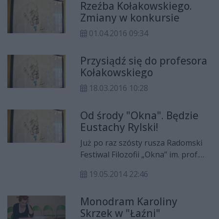
Rzeźba Kołakowskiego.
radomskiego filozofa. Na
Zmiany w konkursie
ogłoszony przez miasto konkurs
wpłynęło 8 prac autorów z całego
01.04.2016 09:34
kraju.
Przysiądź się do profesora
Kołakowskiego
18.03.2016 10:28
Od środy "Okna". Będzie
Eustachy Rylski!
Już po raz szósty rusza Radomski
Festiwal Filozofii „Okna” im. prof.
Leszka Kołakowskiego. Będą
19.05.2014 22:46
spotkania autorskie, debata, a
nawet biesiada artystyczna.
Monodram Karoliny
Przyjedzie jednej z najlepszych
Skrzek w "Łaźni"
polskich pisarzy - Eustachy Rylski.