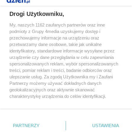
REKLAMA
Drogi Użytkowniku,
My, naszych 1162 zaufanych partnerów oraz inne
podmioty z Grupy 4media uzyskujemy dostęp i
przechowujemy informacje na urządzeniu oraz
przetwarzamy dane osobowe, takie jak unikalne
identyfikatory, standardowe informacje wysyłane przez
urządzenie czy dane przeglądania w celu zapewniania
spersonalizowanych reklam, wybór spersonalizowanych
Redakcja
Reklama
Prywatność
Praca Łódź
treści, pomiar reklam i treści, badanie odbiorców oraz
the:protocol
ulepszanie usług. Za zgodą Użytkownika my i Zaufani
Partnerzy możemy używać dokładnych danych
geolokalizacyjnych oraz aktywnie skanować
charakterystykę urządzenia do celów identyfikacji.
Ponieważ cenimy Twoją prywatność, prosimy o zgodę na
Szukaj
korzystanie z tych technologii poprzez kliknięcie
„Akceptuję”. Zgoda jest dobrowolna i zawsze możesz ją
zmienić/wycofać klikając przycisk ustawień prywatności
Facebook.com
Youtube.com
PARTNERZY
USTAWIENIA
znajdujący się w lewym dolnym rogu strony
. Niektóre