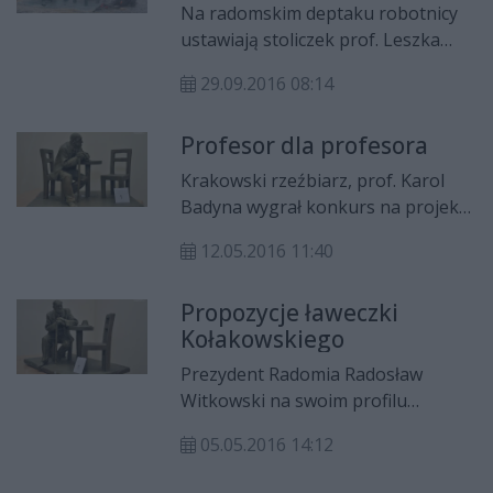
Na radomskim deptaku robotnicy
ustawiają stoliczek prof. Leszka
Kołakowskiego. Oficjalne
29.09.2016 08:14
odsłonięcie pomnika zaplanowano
na 23 października - w rocznicę
Profesor dla profesora
urodzin wybitnego
filozofa.Najlepsze wiadomości video
Krakowski rzeźbiarz, prof. Karol
z Radomia znajdziesz na naszym
Badyna wygrał konkurs na projekt i
kanale na YouTube - TUTAJ.
wykonanie rzeźby przedstawiającej
12.05.2016 11:40
prof. Leszka Kołakowskiego. Jego
praca została oceniona najwyżej
Propozycje ławeczki
spośród ośmiu zgłoszonych
Kołakowskiego
projektów.
Prezydent Radomia Radosław
Witkowski na swoim profilu
zaprezentował propozycje
05.05.2016 14:12
planowanego pomnika
upamiętniającego znanego