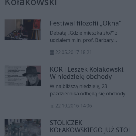
Kołakowski
Festiwal filozofii „Okna”
Debatą „Gdzie mieszka zło?” z
udziałem m.in. prof. Barbary
Markiewicz, Agnieszki Kołakowskiej
22.05.2017 18:21
i laureatów ogólnopolskiej
olimpiady filozoficznej rozpocznie
KOR i Leszek Kołakowski.
się ostatniego dnia maja IX
W niedzielę obchody
Radomski Festiwal Filozofii „Okna”.
W najbliższą niedzielę, 23
października odbędą się obchody
89. rocznicy urodzin profesora
22.10.2016 14:06
Leszka Kołakowskiego i 40. rocznicy
powołania Komitetu Obrony
STOLICZEK
Robotników.
KOŁAKOWSKIEGO JUŻ STOI