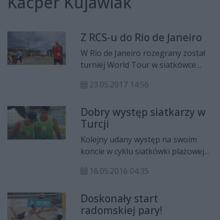
Kacper Kujawiak
Z RCS-u do Rio de Janeiro
W Rio de Janeiro rozegrany został
turniej World Tour w siatkówce
plażowej. W Brazylii wystąpili
23.05.2017 14:56
zawodnicy Radomskiego Centrum
Siatkarskiego Michał Bryl i Kacper
Dobry występ siatkarzy w
Kujawiak.Najświeższe wiadomości
Turcji
sportowe z Radomia i regionu
znajdziesz na profilu
Kolejny udany występ na swoim
Sport.Cozadzien.pl na Facebooku
koncie w cyklu siatkówki plażowej
- TUTAJ
World Tour zaliczyli Kacper
16.05.2016 04:35
Kujawiak i Michał Bryl. Zawodnicy
Radomskiego Centrum
Doskonały start
Siatkarskiego tym razem dotarli do
radomskiej pary!
ćwierćfinału Antalya Open.