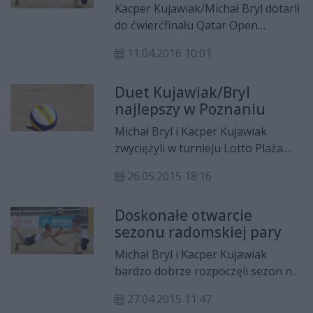
Kacper Kujawiak/Michał Bryl dotarli
do ćwierćfinału Qatar Open
zaliczanego do World Touru. To
11.04.2016 10:01
największe osiągnięcie duetu
Czarnych Radom w historii ich
Duet Kujawiak/Bryl
startów w światowego cyklu
najlepszy w Poznaniu
siatkówki plażowej.
Michał Bryl i Kacper Kujawiak
zwyciężyli w turnieju Lotto Plaża
Wolności 2015, który
26.05.2015 18:16
zainaugurował zmagania
mistrzostw Polski w siatkówce
Doskonałe otwarcie
plażowej. Duet Radomskiego
sezonu radomskiej pary
Centrum Siatkarskiego CZARNI w
finale pokonał parę Jędrzej
Michał Bryl i Kacper Kujawiak
Brożyniak i Bartłomiej Dzikowicz.
bardzo dobrze rozpoczęli sezon na
Na półfinale zmagania zakończyli
międzynarodowej arenie. W
Daniel Pliński i Marcina Wika.
27.04.2015 11:47
turnieju Fuzhou Open siatkarze