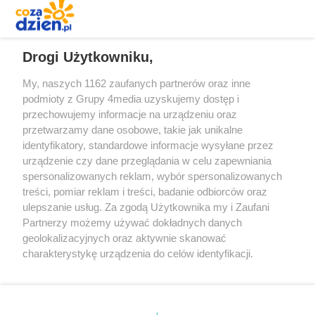
REKLAMA
Drogi Użytkowniku,
My, naszych 1162 zaufanych partnerów oraz inne
podmioty z Grupy 4media uzyskujemy dostęp i
przechowujemy informacje na urządzeniu oraz
przetwarzamy dane osobowe, takie jak unikalne
identyfikatory, standardowe informacje wysyłane przez
urządzenie czy dane przeglądania w celu zapewniania
spersonalizowanych reklam, wybór spersonalizowanych
Redakcja
Reklama
Prywatność
Praca Łódź
treści, pomiar reklam i treści, badanie odbiorców oraz
the:protocol
ulepszanie usług. Za zgodą Użytkownika my i Zaufani
Partnerzy możemy używać dokładnych danych
geolokalizacyjnych oraz aktywnie skanować
charakterystykę urządzenia do celów identyfikacji.
Ponieważ cenimy Twoją prywatność, prosimy o zgodę na
Szukaj
korzystanie z tych technologii poprzez kliknięcie
„Akceptuję”. Zgoda jest dobrowolna i zawsze możesz ją
zmienić/wycofać klikając przycisk ustawień prywatności