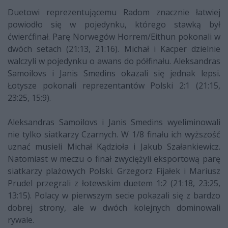
Duetowi reprezentującemu Radom znacznie łatwiej
powiodło się w pojedynku, którego stawką był
ćwierćfinał. Parę Norwegów Horrem/Eithun pokonali w
dwóch setach (21:13, 21:16). Michał i Kacper dzielnie
walczyli w pojedynku o awans do półfinału. Aleksandras
Samoilovs i Janis Smedins okazali się jednak lepsi.
Łotysze pokonali reprezentantów Polski 2:1 (21:15,
23:25, 15:9).
Aleksandras Samoilovs i Janis Smedins wyeliminowali
nie tylko siatkarzy Czarnych. W 1/8 finału ich wyższość
uznać musieli Michał Kądzioła i Jakub Szałankiewicz.
Natomiast w meczu o finał zwyciężyli eksportową parę
siatkarzy plażowych Polski. Grzegorz Fijałek i Mariusz
Prudel przegrali z łotewskim duetem 1:2 (21:18, 23:25,
13:15). Polacy w pierwszym secie pokazali się z bardzo
dobrej strony, ale w dwóch kolejnych dominowali
rywale.