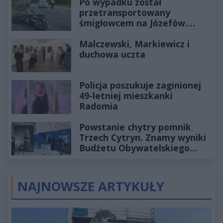
Po wypadku został
przetransportowany
śmigłowcem na Józefów.
Historia mrozi krew w żyłach
Malczewski, Markiewicz i
duchowa uczta
Policja poszukuje zaginionej
49-letniej mieszkanki
Radomia
Powstanie chytry pomnik
Trzech Cytryn. Znamy wyniki
Budżetu Obywatelskiego
2027
NAJNOWSZE ARTYKUŁY