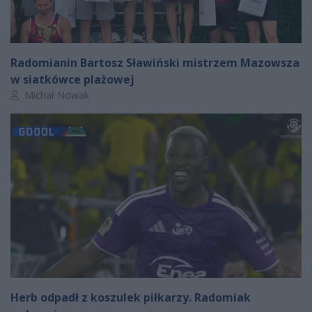
Radomianin Bartosz Sławiński mistrzem Mazowsza
w siatkówce plażowej
Autor artykułu:
Michał Nowak
Herb odpadł z koszulek piłkarzy. Radomiak