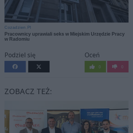
Podziel się
Oceń
0
0
ZOBACZ TEŻ: