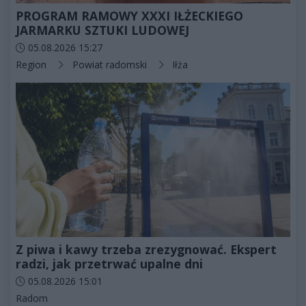
PROGRAM RAMOWY XXXI IŁŻECKIEGO
JARMARKU SZTUKI LUDOWEJ
Data dodania artykułu:
05.08.2026 15:27
Kategorie artykułu:
Region
Powiat radomski
Iłża
Z piwa i kawy trzeba zrezygnować. Ekspert
radzi, jak przetrwać upalne dni
Data dodania artykułu:
05.08.2026 15:01
Kategorie artykułu:
Radom