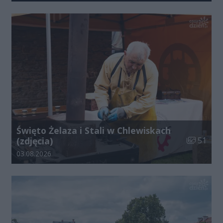
Święto Żelaza i Stali w Chlewiskach
Liczba zdj
(zdjęcia)
51
Data dodania galerii:
03.08.2026