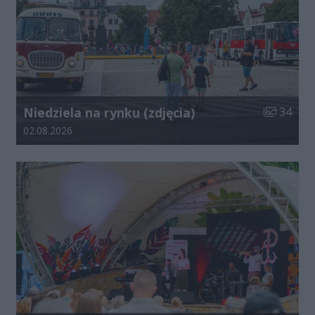
Liczba zdj
Niedziela na rynku (zdjęcia)
34
Data dodania galerii:
02.08.2026