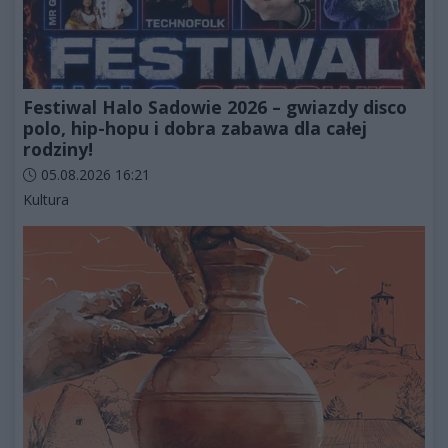
Festiwal Halo Sadowie 2026 – gwiazdy disco
polo, hip-hopu i dobra zabawa dla całej
rodziny!
Data dodania artykułu:
05.08.2026 16:21
Kategorie artykułu:
Kultura