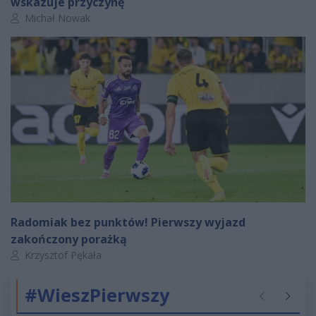
wskazuje przyczynę
Autor artykułu:
Michał Nowak
Radomiak bez punktów! Pierwszy wyjazd
zakończony porażką
Autor artykułu:
Krzysztof Pękała
#WieszPierwszy
Poprzednie
Następ