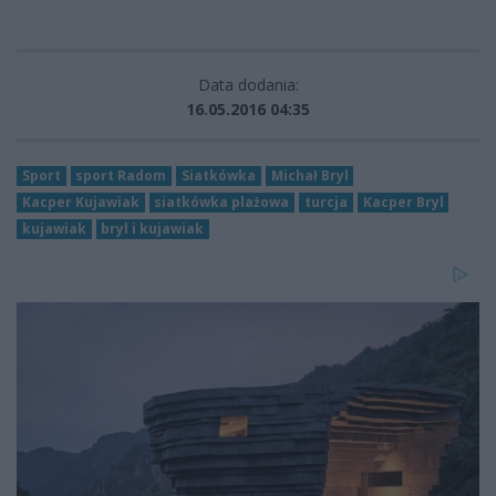
Data dodania:
16.05.2016 04:35
Sport
sport Radom
Siatkówka
Michał Bryl
Kacper Kujawiak
siatkówka plażowa
turcja
Kacper Bryl
kujawiak
bryl i kujawiak