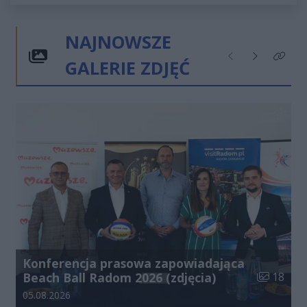
NAJNOWSZE
GALERIE ZDJĘĆ
Poprzednie
Następne
Kliknij
Konferencja prasowa zapowiadająca
Liczba zdj
Beach Ball Radom 2026 (zdjęcia)
18
Data dodania galerii:
05.08.2026