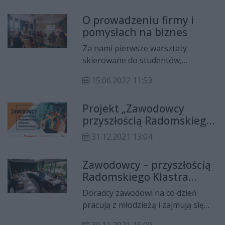
naukowy Wydziału Mechanicznego
O prowadzeniu firmy i
UTH w Radomiu.
pomysłach na biznes
Za nami pierwsze warsztaty
skierowane do studentów,
dotyczące prowadzenia firmy i
15.06.2022 11:53
pomysłów na biznes. 75 tys. zł – tyle
otrzymają laureaci największego
Projekt „Zawodowcy
wojewódzkiego programu
przyszłością Radomskiego
akceleracyjnego dla innowacyjnych i
Klastra Metalowego”
odpowiedzialnych społecznie
31.12.2021 13:04
realizowany przez IPHZR
startupów - Mazovian Startup.
dobiegł końca
Zawodowcy – przyszłością
Radomskiego Klastra
Metalowego
Doradcy zawodowi na co dzień
pracują z młodzieżą i zajmują się
pomocą w wyborze zawodu czy