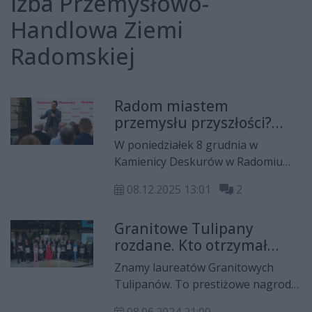
Izba Przemysłowo-
Handlowa Ziemi
Radomskiej
Radom miastem
przemysłu przyszłości?
Prawdziwa gratka dla
W poniedziałek 8 grudnia w
przedsiębiorców
Kamienicy Deskurów w Radomiu
odbyła się konferencja pt. "Marka,
08.12.2025 13:01
2
Współpraca, Sukces - Radom w Sieci
Biznesu". To wydarzenie
Granitowe Tulipany
zwieńczające projekt "Radom
rozdane. Kto otrzymał
miastem przemysłu przyszłości",
nagrody?
które było idealną okazją do tego,
Znamy laureatów Granitowych
by podsumować wszelkie działania
Tulipanów. To prestiżowe nagrody
podjęte w ostatnich miesiącach.
przyznawane przez Izbę