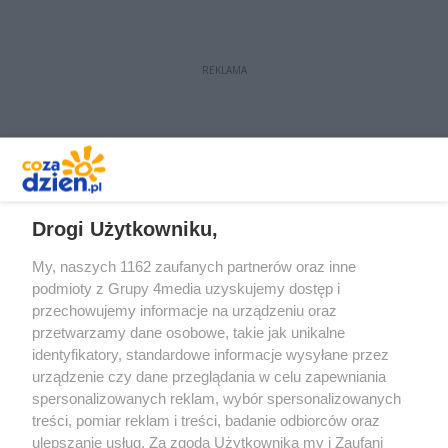
REKLAMA
REKLAMA
Drogi Użytkowniku,
My, naszych 1162 zaufanych partnerów oraz inne
podmioty z Grupy 4media uzyskujemy dostęp i
przechowujemy informacje na urządzeniu oraz
przetwarzamy dane osobowe, takie jak unikalne
identyfikatory, standardowe informacje wysyłane przez
urządzenie czy dane przeglądania w celu zapewniania
spersonalizowanych reklam, wybór spersonalizowanych
Redakcja
Reklama
Prywatność
Praca Łódź
treści, pomiar reklam i treści, badanie odbiorców oraz
the:protocol
ulepszanie usług. Za zgodą Użytkownika my i Zaufani