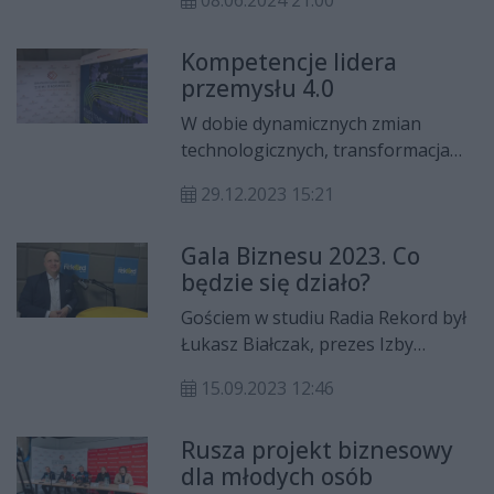
08.06.2024 21:00
Przemysłowo-Handlową Ziemi
Radomskiej. Wyróżnienia otrzymało
Kompetencje lidera
sześć firm.
przemysłu 4.0
W dobie dynamicznych zmian
technologicznych, transformacja
cyfrowa stała się kluczowym
29.12.2023 15:21
elementem strategii biznesowych
przedsiębiorstw na całym świecie.
Gala Biznesu 2023. Co
W tym kontekście, rola liderów
będzie się działo?
staje się niezwykle istotna, aby
skutecznie prowadzić organizacje
Gościem w studiu Radia Rekord był
przez erę cyfrowej rewolucji.
Łukasz Białczak, prezes Izby
Zdolność do efektywnego
Przemysłowo – Handlowej Ziemi
przewodzenia przez proces
15.09.2023 12:46
Radomskiej. Rozmawiała Wiktoria
transformacji cyfrowej staje się nie
Stefańska.
tylko umiejętnością, ale wręcz
Rusza projekt biznesowy
niezbędnym atutem w walce o
dla młodych osób