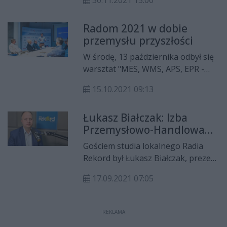
30.11.2021 15:00
kierunku kształcenia. W ramach
szkolenia, której koordynatorem
Radom 2021 w dobie
jest Izba Przemysłowo-Handlowa
przemysłu przyszłości
Ziemi Radomskiej, odbyły się
warsztaty dla doradców
W środę, 13 października odbył się
zawodowych.
warsztat "MES, WMS, APS, EPR -
czyli jak nowoczesne
15.10.2021 09:13
oprogramowanie pomaga w
zarządzaniu firmą" prowadzony
Łukasz Białczak: Izba
przez Marcina Otrębskiego.
Przemysłowo-Handlowa
Spotkanie było częścią cyklu
łączy przedsiębiorców
"Radom 2021 w dobie przemysłu
Gościem studia lokalnego Radia
przyszłości" koordynowanego
Rekord był Łukasz Białczak, prezes
przez Izbę Przemysłowo-Handlową
zarządu Izby Przemysłowo-
Ziemi Radomskiej.
17.09.2021 07:05
Handlowej Ziemi Radomskiej.
Krzysztof Domagała rozmawiał z
nim o roli Izby oraz zbliżającym się
REKLAMA
jubileuszu 30-lecia tej instytucji.