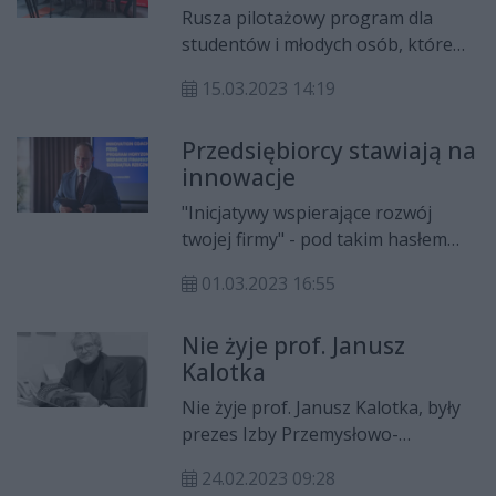
konkurencyjność i trwałość w erze
Rusza pilotażowy program dla
cyfrowej.
studentów i młodych osób, które
chcą rozwijać swój pomysł na
15.03.2023 14:19
biznes. Autorzy najlepszych
projektów otrzymają nagrody
Przedsiębiorcy stawiają na
finansowe w wysokości 10 tys. zł.
innowacje
"Inicjatywy wspierające rozwój
twojej firmy" - pod takim hasłem
odbyło się spotkanie radomskich
01.03.2023 16:55
przedsiębiorców w Hotelu
Promenada.
Nie żyje prof. Janusz
Kalotka
Nie żyje prof. Janusz Kalotka, były
prezes Izby Przemysłowo-
Handlowej Ziemi Radomskiej, a
24.02.2023 09:28
także wieloletni pracownik