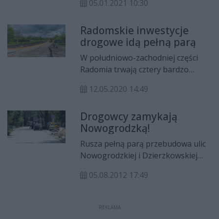
05.01.2021 10:30
zaplanowanych inwestycji
drogowych w Radomiu. Największą
Radomskie inwestycje
i najważniejszą była przebudowa
drogowe idą pełną parą
odcinków dróg krajowych nr 9 i 12.
Istotne zmiany zaszły też w
W południowo-zachodniej części
komunikacji miejskiej. Na trasy
Radomia trwają cztery bardzo
wyjechały nowe autobusy
ważne inwestycje drogowe.
elektryczne.
12.05.2020 14:49
Dynamicznie postępuje rozbudowa
ul. Szydłowieckiej, kończy się
Drogowcy zamykają
przebudowa ul. Kierzkowskiej, a
Nowogrodzką!
drogowcy pracują także na ul.
Radostowskiej oraz połączenia
Rusza pełną parą przebudowa ulic
bulwaru na Zamłyniu z Garbarską i
Nowogrodzkiej i Dzierzkowskiej
Podhalańską.
wokół wznoszonego marketu
05.08.2012 17:49
Kaufland. Drogowcy będą
prowadzili prace etapami, co
zapewni dojazd do terenu budowy
REKLAMA
oraz okolicznych budynków.