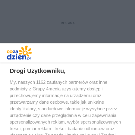
Inwestycja pochłonie nieco ponad
2,5 mln zł.
REKLAMA
REKLAMA
Drogi Użytkowniku,
My, naszych 1162 zaufanych partnerów oraz inne
podmioty z Grupy 4media uzyskujemy dostęp i
przechowujemy informacje na urządzeniu oraz
przetwarzamy dane osobowe, takie jak unikalne
identyfikatory, standardowe informacje wysyłane przez
urządzenie czy dane przeglądania w celu zapewniania
spersonalizowanych reklam, wybór spersonalizowanych
Redakcja
Reklama
Prywatność
Praca Łódź
treści, pomiar reklam i treści, badanie odbiorców oraz
the:protocol
ulepszanie usług. Za zgodą Użytkownika my i Zaufani