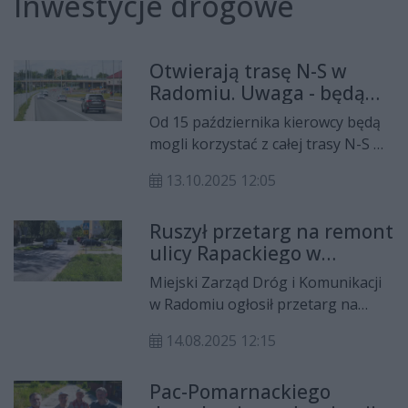
Inwestycje drogowe
Otwierają trasę N-S w
Radomiu. Uwaga - będą
zmiany na trasach
Od 15 października kierowcy będą
autobusów
mogli korzystać z całej trasy N-S w
śródmieściu Radomia oraz w
13.10.2025 12:05
osiedlu Nad Potokiem. Takie
informacje przekazał Miejski
Ruszył przetarg na remont
Zarząd Dróg i Komunikacji. Uwaga -
ulicy Rapackiego w
nastąpią zmiany w trasach kursów
Radomiu
autobusów.
Miejski Zarząd Dróg i Komunikacji
w Radomiu ogłosił przetarg na
wykonanie remontu warstwy
14.08.2025 12:15
ścieralnej ulicy Rapackiego,
obejmującego odcinek od ul.
Pac-Pomarnackiego
Chrobrego do ul. Górniczej 3.