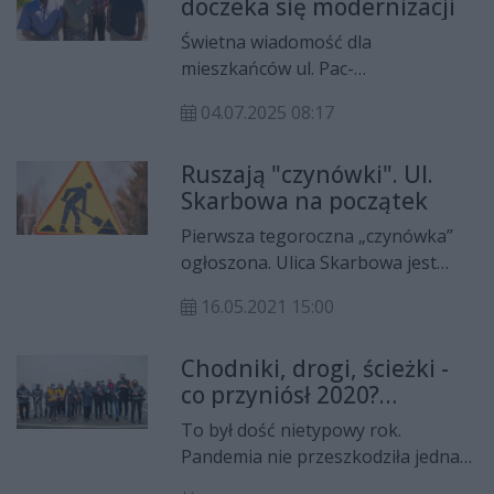
doczeka się modernizacji
Świetna wiadomość dla
mieszkańców ul. Pac-
Pomarnackiego - jeszcze w tym
04.07.2025 08:17
roku droga zmieni się nie do
poznania. Pojawi się asfalt i
Ruszają "czynówki". Ul.
pobocza wysypane kruszywem.
Skarbowa na początek
Pierwsza tegoroczna „czynówka”
ogłoszona. Ulica Skarbowa jest
pierwszą drogą, którą Miejski
16.05.2021 15:00
Zarząd Dróg i Komunikacji chce
wybudować w porozumieniu z
Chodniki, drogi, ścieżki -
mieszkańcami Radomia.
co przyniósł 2020?
Podsumowanie MZDiK
To był dość nietypowy rok.
Pandemia nie przeszkodziła jednak
w zrealizowaniu większości