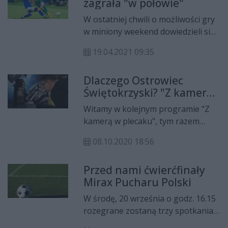
zagrała "w połowie"
W ostatniej chwili o możliwości gry
w miniony weekend dowiedzieli się
piłkarze klubów Tymex Ligi
19.04.2021 09:35
Okręgowej. W efekcie, w ramach 23.
kolejki, rozegrano zaledwie połowę
Dlaczego Ostrowiec
spotkań.
Świętokrzyski? "Z kamerą
w plecaku"
Witamy w kolejnym programie "Z
kamerą w plecaku", tym razem
zwiedzamy Ostrowiec
08.10.2020 18:56
Świętokrzyski. Jedno z mniej
znanych miast w województwie
Przed nami ćwierćfinały
świętokrzyskim, ale drugie po
Mirax Pucharu Polski
Kielcach zarówno pod względem
obszaru jak i liczby ludności.
W środę, 20 września o godz. 16.15
Zobaczcie co kryje w sobie to
rozegrane zostaną trzy spotkania
unikatowe miasto!
ćwierćfinałowe Mirax Pucharu