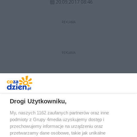
20.09.2017 08:46
Polski.
REKLAMA
REKLAMA
REKLAMA
Drogi Użytkowniku,
My, naszych 1162 zaufanych partnerów oraz inne
podmioty z Grupy 4media uzyskujemy dostęp i
przechowujemy informacje na urządzeniu oraz
przetwarzamy dane osobowe, takie jak unikalne