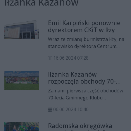
Iłżanka Kazanów
Emil Karpiński ponownie
dyrektorem CKiT w Iłży
Wraz ze zmianą burmistrza Iłży, na
stanowisko dyrektora Centrum
Kultury i Turystyki został
16.06.2024 07:28
przywrócony Emil Karpiński. Jak
zapowiada, wszystkie
Iłżanka Kazanów
dotychczasowe inicjatywy będą
rozpoczęła obchody 70-
kontynuowane, pojawią się także
lecia istnienia
nowe projekty.
Za nami pierwsza część obchodów
70-lecia Gminnego Klubu
Sportowego Iłżanka Kazanów. W
06.06.2024 10:40
dniach 31 maja i 2 czerwca
zorganizowano festyny i turnieje
Radomska okręgówka
dla dzieci.