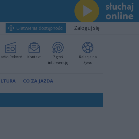
Zaloguj się
Ułatwienia dostępności
Radio Rekord
Kontakt
Zgłoś
Relacje na
interwencję
żywo
ULTURA
CO ZA JAZDA
nkurencyjne w Ustce!
ano umowę
Polski
 decyzję prokuratury
ów pokazali klasę
worzyć nową sportową tradycję"
ruchu