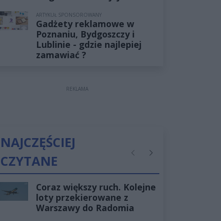
ARTYKUŁ SPONSOROWANY
Gadżety reklamowe w
Poznaniu, Bydgoszczy i
Lublinie - gdzie najlepiej
zamawiać ?
REKLAMA
NAJCZĘŚCIEJ
CZYTANE
Poprzednie
Następne
Coraz większy ruch. Kolejne
loty przekierowane z
Warszawy do Radomia