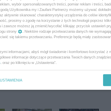
klam, wybór spersonalizowanych treści, pomiar reklam i treści, bad
 zgodą Użytkownika my i Zaufani Partnerzy możemy używać dokład
az aktywnie skanować charakterystykę urządzenia do celów identyfi
ść, prosimy o zgodę na korzystanie z tych technologii poprzez klikn
a i zawsze możesz ją zmienić/wycofać klikając przycisk ustawień pr
ogu strony
. Niektóre rodzaje przetwarzania danych nie wymagaj
iwić się takiemu przetwarzaniu. Preferencje będą miały zastosowania
szymi informacjami, abyś mógł świadomie i komfortowo korzystać z
gółowe informacje dotyczące przetwarzania Twoich danych znajdzi
s
. oraz po kliknięciu w „Ustawienia”.
Oceń
USTAWIENIA
0
0