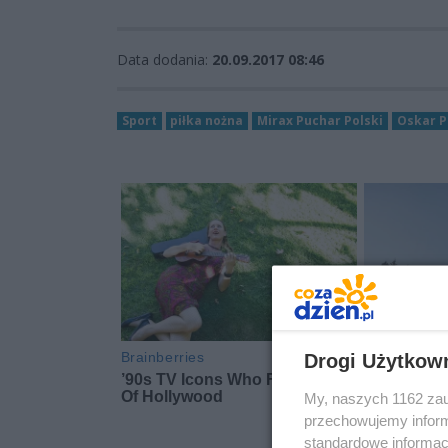
Data dodania:
20.09.2017 08:46
Sport
piłka nożna
Mirax Puchar Polski
Oskar P
Drogi Użytkow
My, naszych 1162 zau
przechowujemy informa
standardowe informac