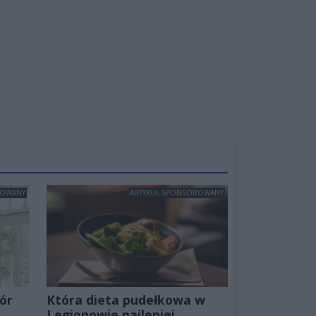
ROWANY
ARTYKUŁ SPONSOROWANY
ór
Która dieta pudełkowa w
Legionowie najlepiej