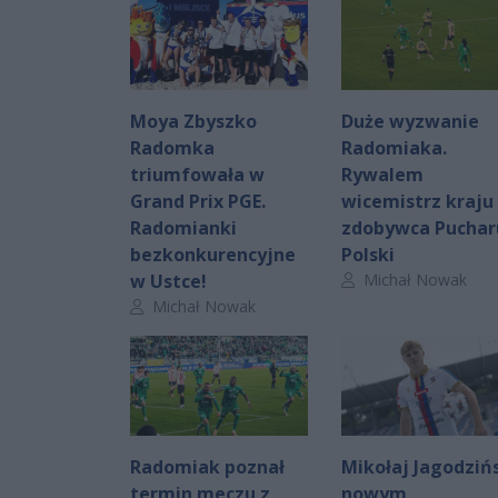
Moya Zbyszko
Duże wyzwanie
Radomka
Radomiaka.
triumfowała w
Rywalem
Grand Prix PGE.
wicemistrz kraju 
Radomianki
zdobywca Puchar
bezkonkurencyjne
Polski
Autor artykułu:
w Ustce!
Michał Nowak
Autor artykułu:
Michał Nowak
Radomiak poznał
Mikołaj Jagodziń
termin meczu z
nowym