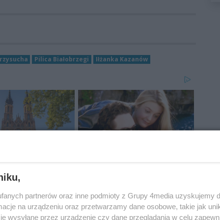
rzysucha
Pilica Białobrzegi
Iłżanka Kazanów
niku,
fanych partnerów oraz inne podmioty z Grupy 4media uzyskujemy d
cje na urządzeniu oraz przetwarzamy dane osobowe, takie jak unika
je wysyłane przez urządzenie czy dane przeglądania w celu zapewn