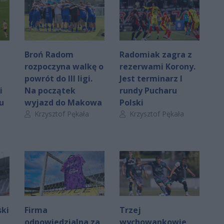
Broń Radom
Radomiak zagra z
rozpoczyna walkę o
rezerwami Korony.
powrót do III ligi.
Jest terminarz I
i
Na początek
rundy Pucharu
u
wyjazd do Makowa
Polski
Autor artykułu:
Autor artykułu:
Krzysztof Pękała
Krzysztof Pękała
ski
Firma
Trzej
odpowiedzialna za
wychowankowie