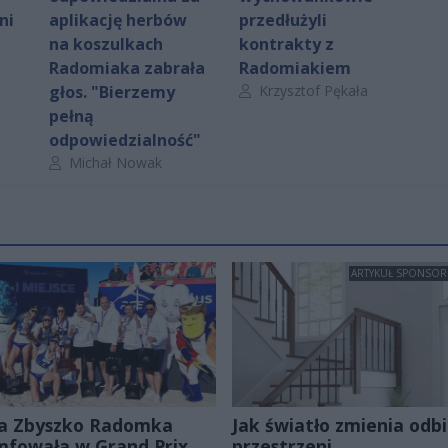
ni
aplikację herbów
przedłużyli
na koszulkach
kontrakty z
Radomiaka zabrała
Radomiakiem
Autor artykułu:
głos. "Bierzemy
Krzysztof Pękała
pełną
odpowiedzialność"
Autor artykułu:
Michał Nowak
ARTYKUŁ SPONSO
a Zbyszko Radomka
Jak światło zmienia odbi
mfowała w Grand Prix
przestrzeni