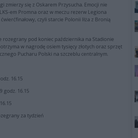
gi zmierzy się z Oskarem Przysucha. Emocji nie
z LKS-em Promna oraz w meczu rezerw Legiona
erćfinałowy, czyli starcie Polonii Iłża z Bronią
e rozegrany pod koniec października na Stadionie
otrzyma w nagrodę osiem tysięcy złotych oraz sprzęt
cznego Pucharu Polski na szczeblu centralnym.
godz. 16.15
9 godz. 16.15
16.15
ozegrany za tydzień