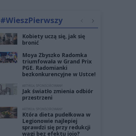
#WieszPierwszy
Poprzednie
Następne
Kobiety uczą się, jak się
bronić
Moya Zbyszko Radomka
triumfowała w Grand Prix
PGE. Radomianki
bezkonkurencyjne w Ustce!
ARTYKUŁ SPONSOROWANY
Jak światło zmienia odbiór
przestrzeni
ARTYKUŁ SPONSOROWANY
Która dieta pudełkowa w
Legionowie najlepiej
sprawdzi się przy redukcji
wagi bez efektu jojo?