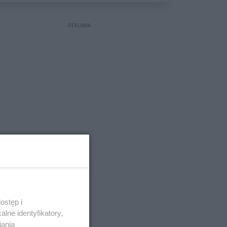
wyceniona na ponad milion
złotych
REKLAMA
ostęp i
lne identyfikatory,
iania