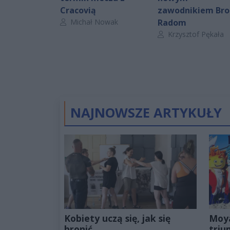
Cracovią
zawodnikiem Bro
Autor artykułu:
Michał Nowak
Radom
Autor artykułu:
Krzysztof Pękała
NAJNOWSZE ARTYKUŁY
Kobiety uczą się, jak się
Moy
bronić
triu