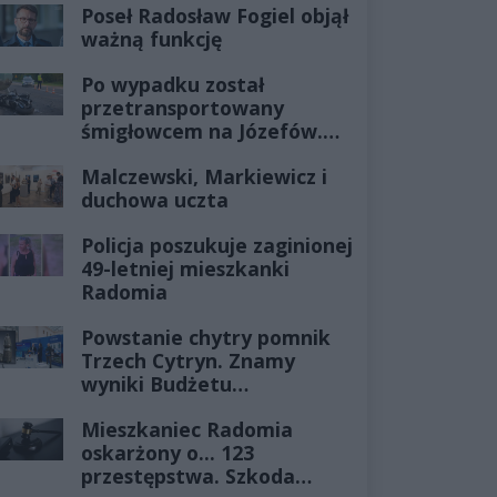
Poseł Radosław Fogiel objął
ważną funkcję
Po wypadku został
przetransportowany
śmigłowcem na Józefów.
Historia mrozi krew w
Malczewski, Markiewicz i
żyłach
duchowa uczta
Policja poszukuje zaginionej
49-letniej mieszkanki
Radomia
Powstanie chytry pomnik
Trzech Cytryn. Znamy
wyniki Budżetu
Obywatelskiego 2027
Mieszkaniec Radomia
oskarżony o... 123
przestępstwa. Szkoda