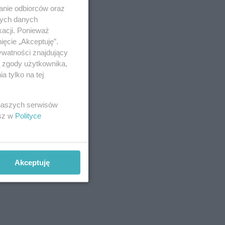
anie odbiorców oraz
nych danych
kacji. Ponieważ
ięcie „Akceptuję”.
ywatności znajdujący
ą zgody użytkownika,
 tylko na tej
 naszych serwisów
esz w
Polityce
Akceptuję