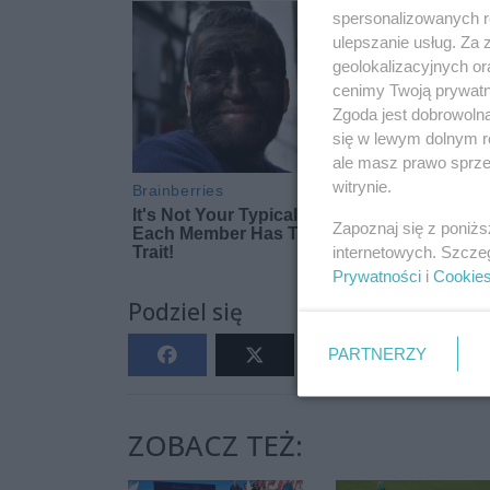
spersonalizowanych re
ulepszanie usług. Za
geolokalizacyjnych or
cenimy Twoją prywatno
Zgoda jest dobrowoln
się w lewym dolnym r
ale masz prawo sprzec
witrynie.
Zapoznaj się z poniż
internetowych. Szcze
Prywatności
i
Cookie
Podziel się
PARTNERZY
ZOBACZ TEŻ: