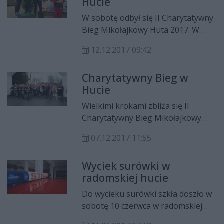
Hucie
W sobotę odbył się II Charytatywny
Bieg Mikołajkowy Huta 2017. W
imprezie wzięło udział wiele osób,
12.12.2017 09:42
które w aktywny sposób pomogły
wychowankom ośrodka.
Charytatywny Bieg w
Hucie
Wielkimi krokami zbliża się II
Charytatywny Bieg Mikołajkowy
Huta 2017. Druga edycja biegowej
07.12.2017 11:55
imprezy będzie dobrą okazją, by
pomóc potrzebującym.
Wyciek surówki w
radomskiej hucie
Do wycieku surówki szkła doszło w
sobotę 10 czerwca w radomskiej
hucie przy ul. Zubrzyckiego. Dzięki