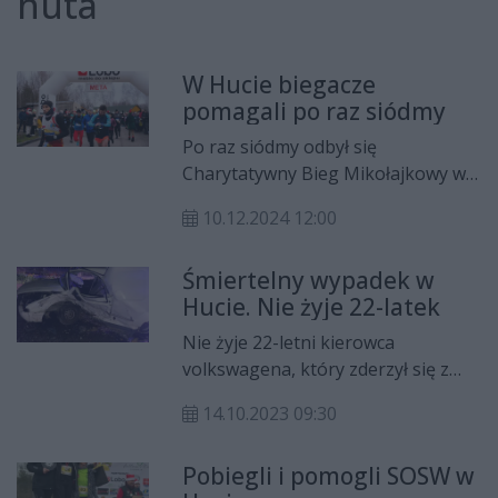
huta
W Hucie biegacze
pomagali po raz siódmy
Po raz siódmy odbył się
Charytatywny Bieg Mikołajkowy w
Hucie. Dochód z imprezy
10.12.2024 12:00
przeznaczony jest na potrzeby
Specjalnego Ośrodka Szkolno-
Śmiertelny wypadek w
Wychowawczego w Hucie.
Hucie. Nie żyje 22-latek
Nie żyje 22-letni kierowca
volkswagena, który zderzył się z
osobówką. Do tragicznego
14.10.2023 09:30
wypadku doszło w gminie
Chlewiska.
Pobiegli i pomogli SOSW w