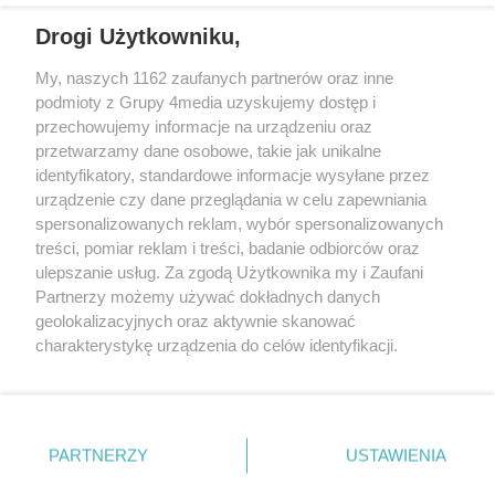
Drogi Użytkowniku,
My, naszych 1162 zaufanych partnerów oraz inne
podmioty z Grupy 4media uzyskujemy dostęp i
przechowujemy informacje na urządzeniu oraz
przetwarzamy dane osobowe, takie jak unikalne
identyfikatory, standardowe informacje wysyłane przez
urządzenie czy dane przeglądania w celu zapewniania
spersonalizowanych reklam, wybór spersonalizowanych
Redakcja
Reklama
Prywatność
Praca Łódź
treści, pomiar reklam i treści, badanie odbiorców oraz
the:protocol
ulepszanie usług. Za zgodą Użytkownika my i Zaufani
Partnerzy możemy używać dokładnych danych
geolokalizacyjnych oraz aktywnie skanować
charakterystykę urządzenia do celów identyfikacji.
Ponieważ cenimy Twoją prywatność, prosimy o zgodę na
Szukaj
korzystanie z tych technologii poprzez kliknięcie
„Akceptuję”. Zgoda jest dobrowolna i zawsze możesz ją
zmienić/wycofać klikając przycisk ustawień prywatności
Facebook.com
Youtube.com
PARTNERZY
USTAWIENIA
znajdujący się w lewym dolnym rogu strony
. Niektóre
rodzaje przetwarzania danych nie wymagają zgody