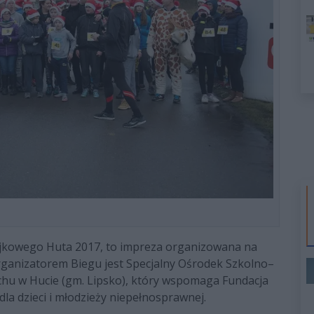
jkowego Huta 2017, to impreza organizowana na
. Organizatorem Biegu jest Specjalny Ośrodek Szkolno–
u w Hucie (gm. Lipsko), który wspomaga Fundacja
dla dzieci i młodzieży niepełnosprawnej.