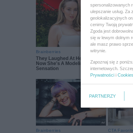
spersonalizowanych re
ulepszanie usług. Za
geolokalizacyjnych or
cenimy Twoją prywatno
Zgoda jest dobrowoln
się w lewym dolnym r
ale masz prawo sprzec
witrynie.
Zapoznaj się z poniż
internetowych. Szcze
Prywatności
i
Cookie
PARTNERZY