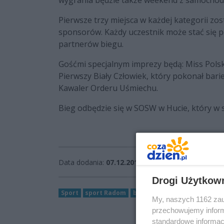
wygrania będzie także weekend z samocho
Pierwsze trzy miejsca w każdej kategorii 
sponsorów. Każdy uczestnik może stać się 
partnerów biegu.
Gośćmi specjalnym imprezy będą: Miss Polsk
Pierwszy Biały Człowiek, który pokonał barier
Kawaler Orderu Uśmiechu.
Bieg odbędzie się w SOSW w Hucie, który w s
Data dodania:
07.12.2017 11:55
Drogi Użytkow
Sport
sport Radom
bieganie
huta
biegi
Cha
My, naszych 1162 zau
przechowujemy informa
standardowe informac