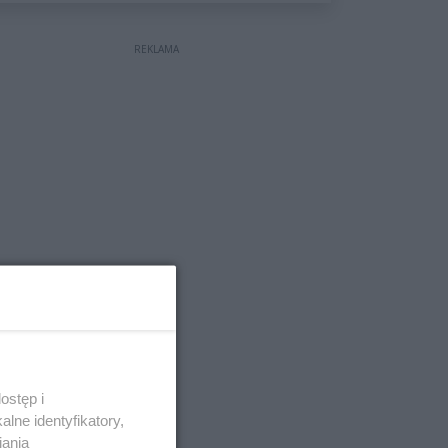
wyceniona na ponad milion
złotych
REKLAMA
ostęp i
lne identyfikatory,
iania