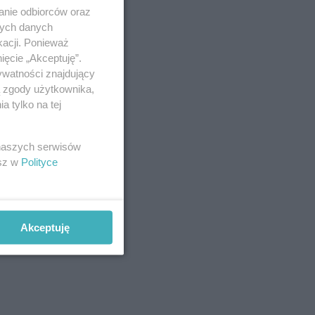
anie odbiorców oraz
nych danych
kacji. Ponieważ
ięcie „Akceptuję”.
ywatności znajdujący
ą zgody użytkownika,
 tylko na tej
 naszych serwisów
esz w
Polityce
Akceptuję