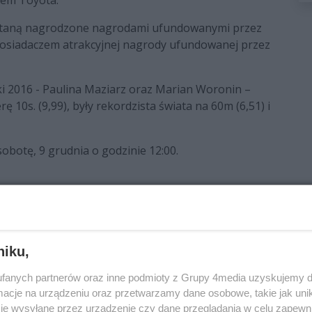
dem Toyota.
zostaną nagrodzone nagrodami ufundowanymi przez
posiadaczem atrakcyjnej nagrody ufundowanej przez
i 2016 - Paulina Maziarz oraz Marian Woronin –
ę 10s. (9,99), były rekordzista świata na 60m (6,51) i
obotę, 9 grudnia o godzinie 12:00.
niku,
rytatywny Bieg Mikołajkowy
fanych partnerów oraz inne podmioty z Grupy 4media uzyskujemy d
cje na urządzeniu oraz przetwarzamy dane osobowe, takie jak unika
je wysyłane przez urządzenie czy dane przeglądania w celu zapewn