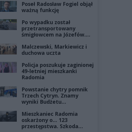
Poseł Radosław Fogiel objął
ważną funkcję
Po wypadku został
przetransportowany
śmigłowcem na Józefów.
Historia mrozi krew w
Malczewski, Markiewicz i
żyłach
duchowa uczta
Policja poszukuje zaginionej
49-letniej mieszkanki
Radomia
Powstanie chytry pomnik
Trzech Cytryn. Znamy
wyniki Budżetu
Obywatelskiego 2027
Mieszkaniec Radomia
oskarżony o... 123
przestępstwa. Szkoda