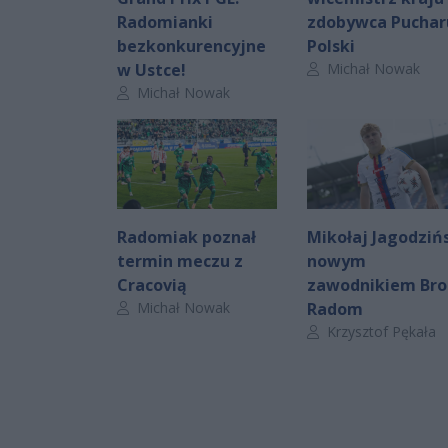
Radomianki
zdobywca Puchar
bezkonkurencyjne
Polski
Autor artykułu:
w Ustce!
Michał Nowak
Autor artykułu:
Michał Nowak
Radomiak poznał
Mikołaj Jagodziń
termin meczu z
nowym
Cracovią
zawodnikiem Bro
Autor artykułu:
Michał Nowak
Radom
Autor artykułu:
Krzysztof Pękała