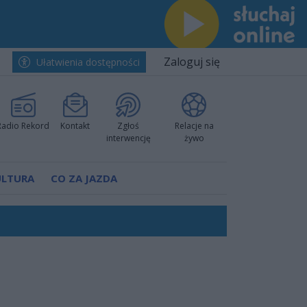
Zaloguj się
Ułatwienia dostępności
Radio Rekord
Kontakt
Zgłoś
Relacje na
interwencję
żywo
ULTURA
CO ZA JAZDA
nkurencyjne w Ustce!
ano umowę
Polski
 decyzję prokuratury
ów pokazali klasę
worzyć nową sportową tradycję"
ruchu