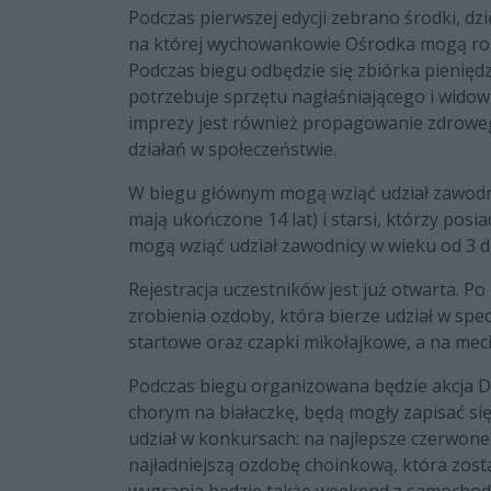
Podczas pierwszej edycji zebrano środki, d
na której wychowankowie Ośrodka mogą rozw
Podczas biegu odbędzie się zbiórka pienięd
potrzebuje sprzętu nagłaśniającego i widown
imprezy jest również propagowanie zdroweg
działań w społeczeństwie.
W biegu głównym mogą wziąć udział zawodn
mają ukończone 14 lat) i starsi, którzy posia
mogą wziąć udział zawodnicy w wieku od 3 do
Rejestracja uczestników jest już otwarta. Po
zrobienia ozdoby, która bierze udział w sp
startowe oraz czapki mikołajkowe, a na meci
Podczas biegu organizowana będzie akcja D
chorym na białaczkę, będą mogły zapisać si
udział w konkursach: na najlepsze czerwone 
najładniejszą ozdobę choinkową, która zo