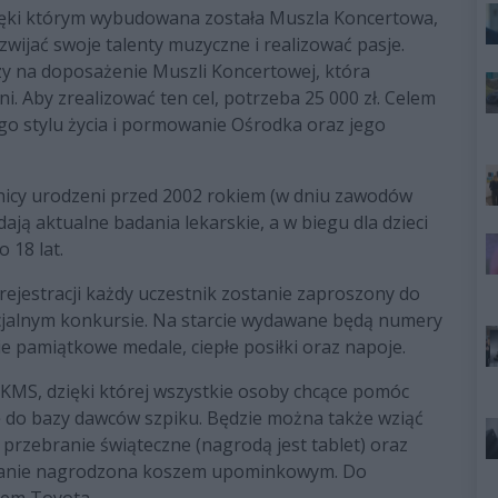
zięki którym wybudowana została Muszla Koncertowa,
ijać swoje talenty muzyczne i realizować pasje.
zy na doposażenie Muszli Koncertowej, która
i. Aby zrealizować ten cel, potrzeba 25 000 zł. Celem
o stylu życia i pormowanie Ośrodka oraz jego
icy urodzeni przed 2002 rokiem (w dniu zawodów
dają aktualne badania lekarskie, a w biegu dla dzieci
 18 lat.
 rejestracji każdy uczestnik zostanie zaproszony do
ecjalnym konkursie. Na starcie wydawane będą numery
e pamiątkowe medale, ciepłe posiłki oraz napoje.
KMS, dzięki której wszystkie osoby chcące pomóc
ę do bazy dawców szpiku. Będzie można także wziąć
przebranie świąteczne (nagrodą jest tablet) oraz
stanie nagrodzona koszem upominkowym. Do