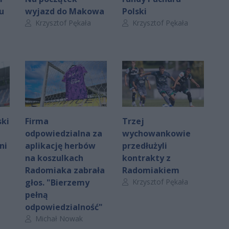
u
wyjazd do Makowa
Polski
Autor artykułu:
Autor artykułu:
Krzysztof Pękała
Krzysztof Pękała
ski
Firma
Trzej
odpowiedzialna za
wychowankowie
ni
aplikację herbów
przedłużyli
na koszulkach
kontrakty z
Radomiaka zabrała
Radomiakiem
Autor artykułu:
głos. "Bierzemy
Krzysztof Pękała
pełną
odpowiedzialność"
Autor artykułu:
Michał Nowak