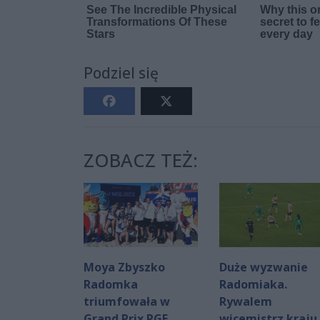
Podziel się
ZOBACZ TEŻ:
Moya Zbyszko
Duże wyzwanie
Radomka
Radomiaka.
triumfowała w
Rywalem
Grand Prix PGE.
wicemistrz kraju 