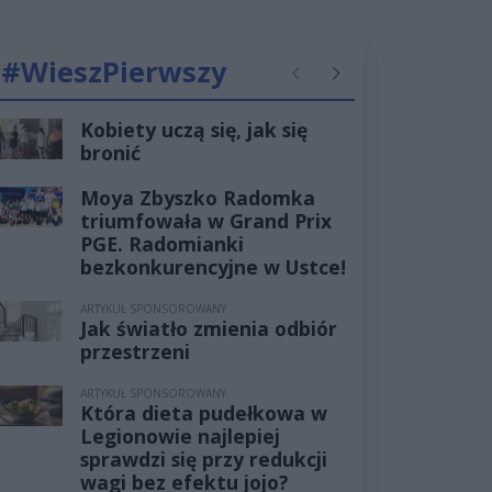
#WieszPierwszy
Poprzednie
Następne
Kobiety uczą się, jak się
bronić
Moya Zbyszko Radomka
triumfowała w Grand Prix
PGE. Radomianki
bezkonkurencyjne w Ustce!
ARTYKUŁ SPONSOROWANY
Jak światło zmienia odbiór
przestrzeni
ARTYKUŁ SPONSOROWANY
Która dieta pudełkowa w
Legionowie najlepiej
sprawdzi się przy redukcji
wagi bez efektu jojo?