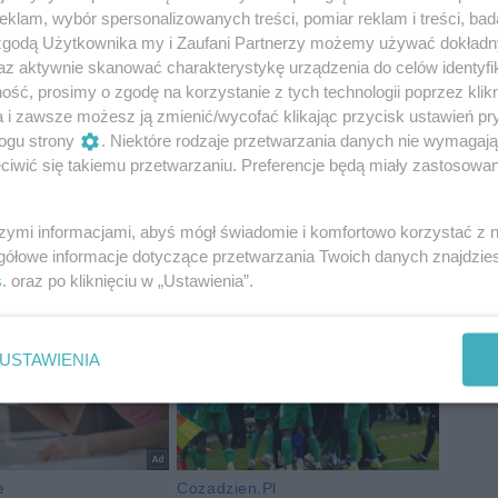
klam, wybór spersonalizowanych treści, pomiar reklam i treści, bad
 zgodą Użytkownika my i Zaufani Partnerzy możemy używać dokład
az aktywnie skanować charakterystykę urządzenia do celów identyfi
ść, prosimy o zgodę na korzystanie z tych technologii poprzez klikn
a i zawsze możesz ją zmienić/wycofać klikając przycisk ustawień pr
ogu strony
. Niektóre rodzaje przetwarzania danych nie wymagaj
iwić się takiemu przetwarzaniu. Preferencje będą miały zastosowania
szymi informacjami, abyś mógł świadomie i komfortowo korzystać z
gółowe informacje dotyczące przetwarzania Twoich danych znajdzi
s
. oraz po kliknięciu w „Ustawienia”.
USTAWIENIA