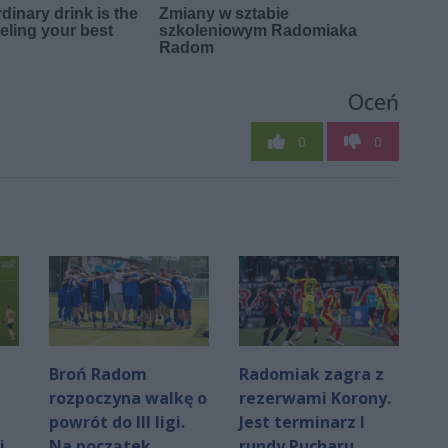
Oceń
0
0
Broń Radom
Radomiak zagra z
rozpoczyna walkę o
rezerwami Korony.
powrót do III ligi.
Jest terminarz I
i
Na początek
rundy Pucharu