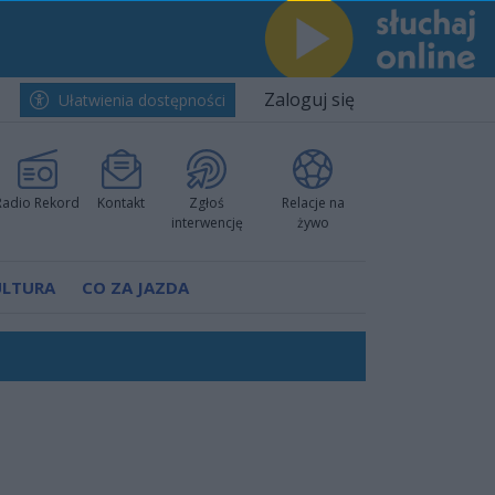
Zaloguj się
Ułatwienia dostępności
Radio Rekord
Kontakt
Zgłoś
Relacje na
interwencję
żywo
ULTURA
CO ZA JAZDA
ano umowę
Polski
 decyzję prokuratury
ów pokazali klasę
worzyć nową sportową tradycję"
ruchu