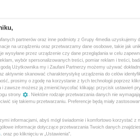
iuk w Tancu z Gwiazdami?
niku,
fanych partnerów oraz inne podmioty z Grupy 4media uzyskujemy d
cje na urządzeniu oraz przetwarzamy dane osobowe, takie jak unika
„nie nadaję się na kochankę”
je wysyłane przez urządzenie czy dane przeglądania w celu zapewn
klam, wybór spersonalizowanych treści, pomiar reklam i treści, bad
 zgodą Użytkownika my i Zaufani Partnerzy możemy używać dokład
az aktywnie skanować charakterystykę urządzenia do celów identyfi
ść, prosimy o zgodę na korzystanie z tych technologii poprzez klikn
a i zawsze możesz ją zmienić/wycofać klikając przycisk ustawień pr
EJNA DIWA TAŃCA Z GWIAZDAMI
ogu strony
. Niektóre rodzaje przetwarzania danych nie wymagaj
każdej edycji popularnego i kochanego przez widzów
iwić się takiemu przetwarzaniu. Preferencje będą miały zastosowania
 trafia się co najmniej jedna diwa. Jest to z reguły
a, że z pewnością wygra już na starcie i to tylko
szymi informacjami, abyś mógł świadomie i komfortowo korzystać z
 inni się o tym przekonają. Prawda jest jednak taka,
gółowe informacje dotyczące przetwarzania Twoich danych znajdzi
zypadków psują tylko sobie i innym humor, a
s
. oraz po kliknięciu w „Ustawienia”.
DZIE OPERACJE PLASTYCZNE?
yło tak nie ma. Według doniesień Faktu, możemy mieć