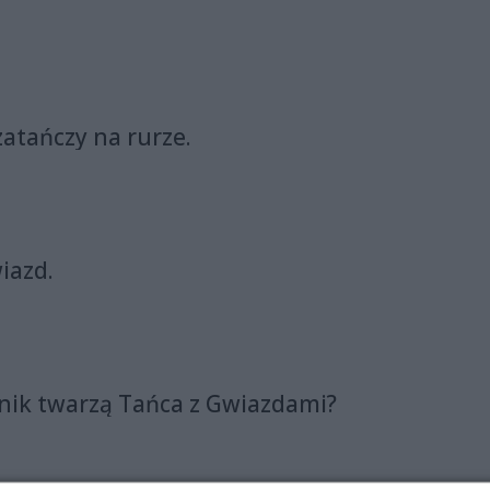
atańczy na rurze.
iazd.
nik twarzą Tańca z Gwiazdami?