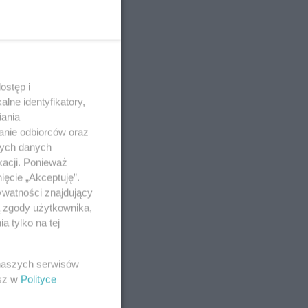
ostęp i
lne identyfikatory,
iania
anie odbiorców oraz
nych danych
kacji. Ponieważ
ięcie „Akceptuję”.
ywatności znajdujący
ą zgody użytkownika,
 tylko na tej
 naszych serwisów
esz w
Polityce