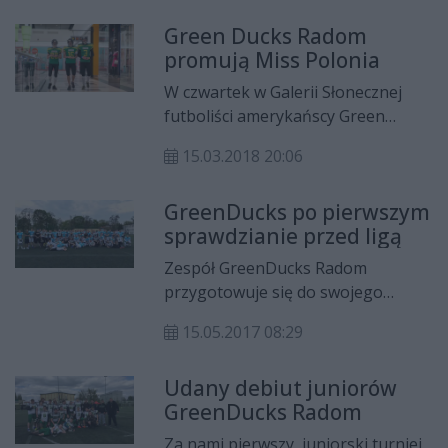
niedzielę, 8 kwietnia o godz. 14 na
Green Ducks Radom
boisku przy XI LO im. Staszica.
promują Miss Polonia
Zapraszamy do oglądania
telewizyjnej transmisji z tego
W czwartek w Galerii Słonecznej
pojedynku.
futboliści amerykańscy Green
Ducks Radom promowali konkurs
15.03.2018 20:06
Miss Polonia 2018 - Ziemia
Radomska.
GreenDucks po pierwszym
sprawdzianie przed ligą
Zespół GreenDucks Radom
przygotowuje się do swojego
czwartego sezonu w Polskiej Lidze
15.05.2017 08:29
Futbolu Amerykańskiego. Drużyna
Zielonych Kaczorów, w ostatnią
Udany debiut juniorów
niedzielę (14 maja) rozegrała
GreenDucks Radom
pierwszy sparing. Rywalem
radomian na wyjeździe był zespół
Za nami pierwszy, juniorski turniej