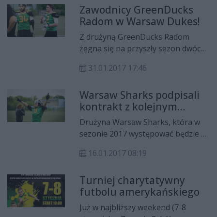
i regionu znajdziesz na profilu
Zawodnicy GreenDucks
z filipińskim szkoleniowcem. - Luke
Sport.Cozadzien.pl na Facebooku
Radom w Warsaw Dukes!
przedłuża kontrakt na sezon 2017 i
- TUTAJ
pozostaje na stanowisku trenera
Z drużyną GreenDucks Radom
głównego naszego zespołu.
żegna się na przyszły sezon dwóch
kolejnych zawodników.
31.01.2017 17:46
Wychowankowie Kaczorów, Damian
Cheda (po prawej na zdjęciu) i Adam
Warsaw Sharks podpisali
Kurasiewicz (po lewej na zdjęciu),
kontrakt z kolejnym
przenoszą się do zespołu Warsaw
Kaczorem
Dukes, wicemistrza PLFA II z
Drużyna Warsaw Sharks, która w
sezonu 2015 oraz półfinalisty
sezonie 2017 występować będzie w
zeszłorocznych rozgrywek PLFA I.
rozgrywkach PLFA I
16.01.2017 08:19
zakontraktowała kolejnego
zawodnika GreenDucks Radom. Po
Turniej charytatywny
transferze Mateusza Ponety i
futbolu amerykańskiego
Patryka Karolaka, kolejnym
wzmocnieniem ofensywy Sharks
Już w najbliższy weekend (7-8
będzie runningback, Rafał Frąk!