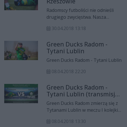
Rzeszowie
Radomscy futboliści nie odnieśli
drugiego zwycięstwa. Nasza
drużyna przegrała z Rzeszów
30.04.2018 13:18
Rockets 19:30.
Green Ducks Radom -
Tytani Lublin
Green Ducks Radom - Tytani Lublin
08.04.2018 22:20
Green Ducks Radom -
Tytani Lublin (transmisja
TV)
Green Ducks Radom zmierzą się z
Tytanami Lublin w meczu I kolejki
Ligi Futbolu Amerykańskiego.
08.04.2018 13:30
Spotkanie zostanie rozegrane w