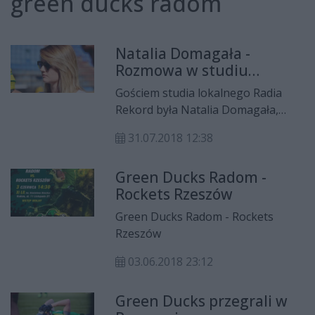
green ducks radom
Natalia Domagała -
Rozmowa w studiu
lokalnym Radia Rekord
Gościem studia lokalnego Radia
Rekord była Natalia Domagała,
wiceprezes Green Ducks Radom.
31.07.2018 12:38
Rozmowę prowadził Krzysztof
Domagała
Green Ducks Radom -
Rockets Rzeszów
Green Ducks Radom - Rockets
Rzeszów
03.06.2018 23:12
Green Ducks przegrali w