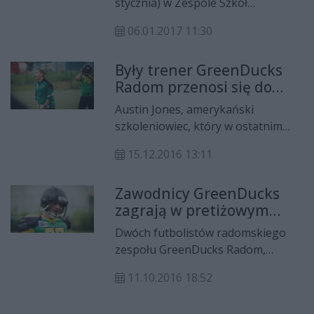
stycznia) w Zespole Szkół
Publicznych im. Witolda
06.01.2017 11:30
Gombrowicza we Wsoli rozegrany
zostanie Turniej Charytatywny
Były trener GreenDucks
Futbolu Flagowego. Podczas
Radom przenosi się do
weekendowych rozgrywek nie
Warsaw Sharks!
zabraknie zbiórki pieniążków dla
Austin Jones, amerykański
chorego Nikosia.
szkoleniowiec, który w ostatnim
sezonie PLFA II, trenował formację
15.12.2016 13:11
defensywną Zielonych Kaczorów, w
przyszłym roku będzie
Zawodnicy GreenDucks
współpracował z zespołem
zagrają w pretiżowym
warszawskich Rekinów! Dla
turnieju
amerykańskiego trenera, będzie to
Dwóch futbolistów radomskiego
już drugi team, jaki poprowadzi w
zespołu GreenDucks Radom,
Polskiej Lidze Futbolu
rozegra w bardzo prestiżowym
Amerykańskiego.
11.10.2016 18:52
turnieju. Rozgrywający, a zarazem
head coach Luke Zetazate i