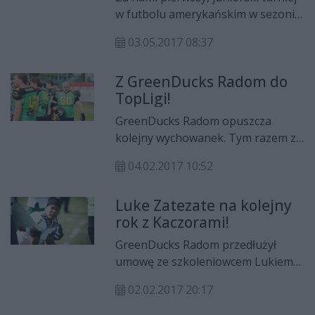
Angels Toruń.
w futbolu amerykańskim w sezonie
2017 PLFAJ8. W tych rozgrywkach
03.05.2017 08:37
zadebiutował pierwszy raz w swojej
historii klubu, zespół GreenDucks
Z GreenDucks Radom do
Radom. Podopieczni Krzysztofa
TopLigi!
Gajewskiego na inaugurację
sezonu zaliczyli zwycięstwo oraz
GreenDucks Radom opuszcza
porażkę.
kolejny wychowanek. Tym razem z
zespołem Zielonych Kaczorów na
04.02.2017 10:52
przyszły sezon żegna się Mateusz
Krupa (na zdjęciu po prawej), który
Luke Zatezate na kolejny
w nowym sezonie spróbuje swoich
rok z Kaczorami!
sił w najwyższej klasie
rozgrywkowej Polskiej Ligi Futbolu
GreenDucks Radom przedłużył
Amerykańskiego! Nowym zespołem
umowę ze szkoleniowcem Lukiem
popularnego "Krupka" będzie
Zetazate! We wtorek (31 stycznia)
Warsaw Eagles!Najświeższe
02.02.2017 20:17
klub Zielonych Kaczorów
wiadomości sportowe z Radomia
poinformował o dalszej współpracy