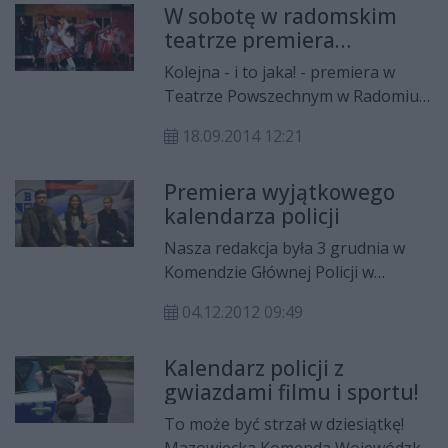
W sobotę w radomskim
rozpoczynają się o godz. 19.
teatrze premiera
"Wesela"!
Kolejna - i to jaka! - premiera w
Teatrze Powszechnym w Radomiu.
W najbliższą sobotę (20 września),
18.09.2014 12:21
o godz. 18 obejrzymy "Wesele"
Stanisława Wyspiańskiego w
Premiera wyjątkowego
reżyserii Mikołaja Grabowskiego!
kalendarza policji
Nasza redakcja była 3 grudnia w
Komendzie Głównej Policji w
Warszawie, na premierze
04.12.2012 09:49
niezwykłego kalendarza. "Każdy ma
wpływ na bezpieczeństwo" to
Kalendarz policji z
wydawnictwo, uwieczniające
gwiazdami filmu i sportu!
kilkanaście sesji zdjęciowych z
udziałem gwiazd filmu, telewizji i
To może być strzał w dziesiątkę!
sportu.
Mazowiecka Komenda Wojewódzka