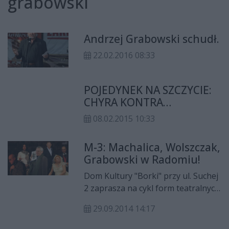
grabowski
Andrzej Grabowski schudł.
22.02.2016 08:33
POJEDYNEK NA SZCZYCIE:
CHYRA KONTRA
DOROCIŃSKI!
08.02.2015 10:33
M-3: Machalica, Wolszczak,
Grabowski w Radomiu!
Dom Kultury "Borki" przy ul. Suchej
2 zaprasza na cykl form teatralnych
"M-3". Będzie okazja do podziwiania
29.09.2014 14:17
świetnych aktorów w niebanalnych
spektaklach. Wszystkie