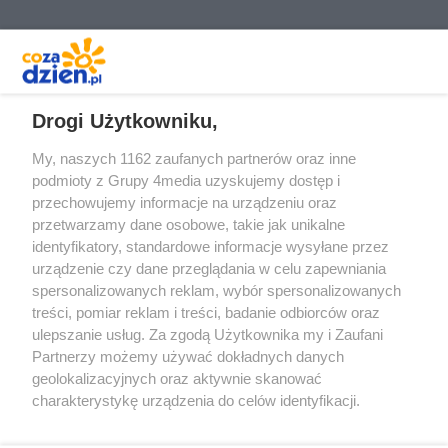
REKLAMA
Drogi Użytkowniku,
My, naszych 1162 zaufanych partnerów oraz inne
podmioty z Grupy 4media uzyskujemy dostęp i
przechowujemy informacje na urządzeniu oraz
przetwarzamy dane osobowe, takie jak unikalne
identyfikatory, standardowe informacje wysyłane przez
urządzenie czy dane przeglądania w celu zapewniania
spersonalizowanych reklam, wybór spersonalizowanych
Redakcja
Reklama
Prywatność
Praca Łódź
treści, pomiar reklam i treści, badanie odbiorców oraz
the:protocol
ulepszanie usług. Za zgodą Użytkownika my i Zaufani
Partnerzy możemy używać dokładnych danych
geolokalizacyjnych oraz aktywnie skanować
charakterystykę urządzenia do celów identyfikacji.
Ponieważ cenimy Twoją prywatność, prosimy o zgodę na
Szukaj
korzystanie z tych technologii poprzez kliknięcie