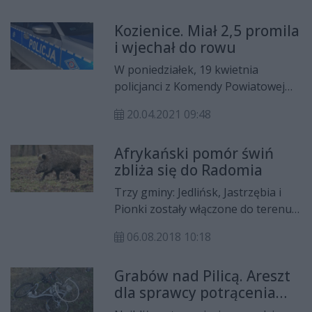
aresztu.
Kozienice. Miał 2,5 promila
i wjechał do rowu
W poniedziałek, 19 kwietnia
policjanci z Komendy Powiatowej
Policji w Kozienicach zatrzymali
20.04.2021 09:48
pijanego kierowcę. W miejscowości
Grabów nad Pilicą 37-latek wjechał
Afrykański pomór świń
do rowu, ponieważ stracił
zbliża się do Radomia
panowanie nad autem, miał ponad
2,5 promila alkoholu w organizmie.
Trzy gminy: Jedlińsk, Jastrzębia i
Pionki zostały włączone do terenu
ochronnego w związku
06.08.2018 10:18
afrykańskim pomorem świń (ASF)
na terenie kraju.
Grabów nad Pilicą. Areszt
dla sprawcy potrącenia
rowerzysty