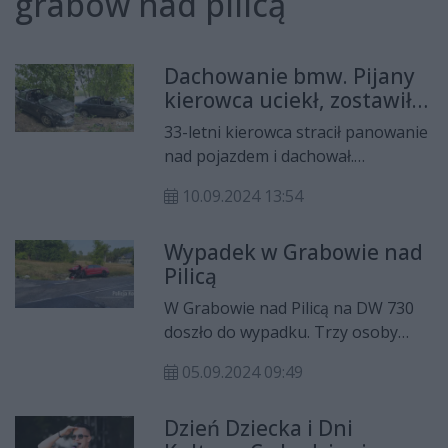
grabów nad pilicą
Dachowanie bmw. Pijany
kierowca uciekł, zostawił
rannego pasażera
33-letni kierowca stracił panowanie
nad pojazdem i dachował.
Mężczyzna uciekł, pozostawiając
10.09.2024 13:54
przygniecionego przez auto
pasażera. Mieszkaniec powiatu
Wypadek w Grabowie nad
kozienickiego był kompletnie
Pilicą
pijany, miał prawie trzy promile
alkoholu w organizmie.
W Grabowie nad Pilicą na DW 730
doszło do wypadku. Trzy osoby
trafiły do szpitala. Na miejscu trwają
05.09.2024 09:49
utrudnienia w ruchu.
Dzień Dziecka i Dni