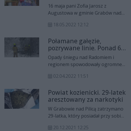
16 maja pani Zofia Jarosz z
Augustowa w gminie Grabów nad
Pilicą (pow. kozienicki) świętowała
18.05.2022 12:12
setne urodziny.
Połamane gałęzie,
pozrywane linie. Ponad 60
tys. odbiorców bez prądu
Opady śniegu nad Radomiem i
regionem spowodowały ogromne
problemy. Strażacy cały czas
02.04.2022 11:51
pracują nad usunięciem
połamanych drzew i gałęzi, a
Powiat kozienicki. 29-latek
pracownicy PGE pracują nad
aresztowany za narkotyki
usunięciem awarii. Bez prądu
pozostaje ponad 60 tys. odbiorców.
W Grabowie nad Pilicą zatrzymano
29-latka, który posiadał przy sobie
amfetaminę i marihuanę.
20.12.2021 12:25
Mężczyzna trafił na trzy miesiące do