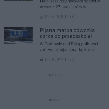
Najbliższe trzy miesiące spędzi w
areszcie 27-latek, który w
poniedziałek doprowadził do
16.05.2018 14:38
śmiertelnego potrącenia
rowerzysty i uciekł z miejsca
Pijana matka odwoziła
zdarzenia. Śledczy szybko odnaleźli
córkę do przedszkola!
rozbite auto i zatrzymali
podejrzanego o wypadek
W Grabowie nad Pilicą policjanci
mężczyznę. Teraz grozi mu za to
zatrzymali pijaną matkę która
nawet 12 lat więzienia.
mając 2,5 promila w organizmie,
16.09.2014 14:27
przywiozła do przedszkola 5 letnią
córkę. Jak się okazało 50-letnia
mieszkanka gm. Grabów nad Pilicą
REKLAMA
nie posiada w ogóle prawa jazdy.
REKLAMA