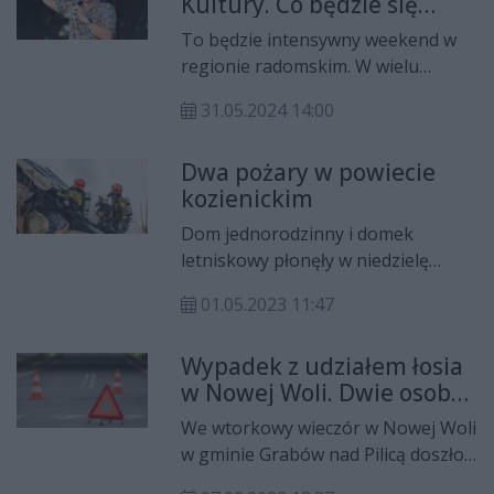
Kultury. Co będzie się
działo w weekend w
To będzie intensywny weekend w
regionie?
regionie radomskim. W wielu
miejscowościach organizowane
31.05.2024 14:00
będą imprezy z okazji Dnia Dziecka.
Nie zabraknie także innych
Dwa pożary w powiecie
wydarzeń, podczas których
kozienickim
wystąpią znani artyści. Zobaczcie
sami!
Dom jednorodzinny i domek
letniskowy płonęły w niedzielę
wieczorem w powiecie kozienickim.
01.05.2023 11:47
W obu zdarzeniach nikt nie
ucierpiał.
Wypadek z udziałem łosia
w Nowej Woli. Dwie osoby
w szpitalu
We wtorkowy wieczór w Nowej Woli
w gminie Grabów nad Pilicą doszło
do wypadku. Samochód osobowy