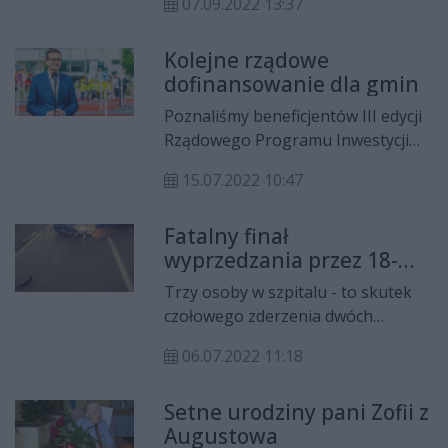
07.09.2022 13:37
zderzył się z łosiem, który wbiegł na
jezdnię. Dwie osoby trafiły do
Kolejne rządowe
szpitala.
dofinansowanie dla gmin
Poznaliśmy beneficjentów III edycji
Rządowego Programu Inwestycji
Strategicznych dla terenów byłych
15.07.2022 10:47
PGR-ów. Dofinansowanie otrzymało
40 projektów.
Fatalny finał
wyprzedzania przez 18-
latka
Trzy osoby w szpitalu - to skutek
czołowego zderzenia dwóch
pojazdów w Czerwonce koło
06.07.2022 11:18
Grabowa nad Pilicą. 18-latek w
trakcie wyprzedzania zderzył się z
Setne urodziny pani Zofii z
innym pojazdem.
Augustowa