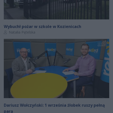
Wybuchł pożar w szkole w Kozienicach
Autor artykułu:
Natalia Pętelska
Dariusz Wołczyński: 1 września żłobek ruszy pełną
parą