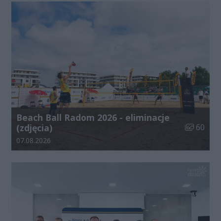
Beach Ball Radom 2026 - eliminacje
Liczba zdj
(zdjęcia)
60
Data dodania galerii:
07.08.2026