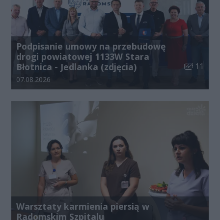
Podpisanie umowy na przebudowę
drogi powiatowej 1133W Stara
Liczba zdj
Błotnica - Jedlanka (zdjęcia)
11
Data dodania galerii:
07.08.2026
Warsztaty karmienia piersią w
Radomskim Szpitalu