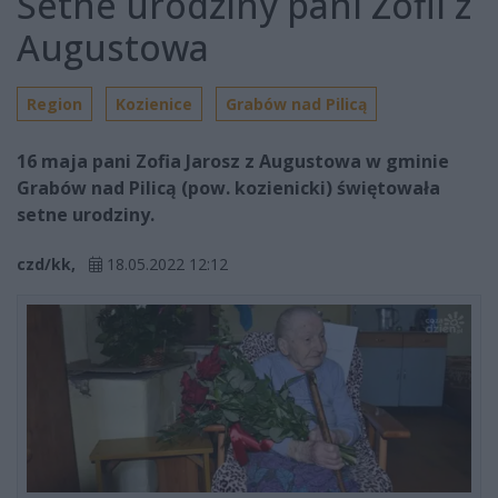
Setne urodziny pani Zofii z
Augustowa
Region
Kozienice
Grabów nad Pilicą
16 maja pani Zofia Jarosz z Augustowa w gminie
Grabów nad Pilicą (pow. kozienicki) świętowała
setne urodziny.
czd/kk,
18.05.2022 12:12