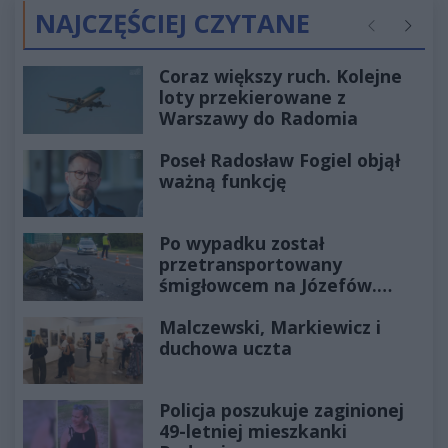
NAJCZĘŚCIEJ CZYTANE
Poprzednie
Następ
Coraz większy ruch. Kolejne
loty przekierowane z
Warszawy do Radomia
Poseł Radosław Fogiel objął
ważną funkcję
Po wypadku został
przetransportowany
śmigłowcem na Józefów.
Historia mrozi krew w żyłach
Malczewski, Markiewicz i
duchowa uczta
Policja poszukuje zaginionej
49-letniej mieszkanki