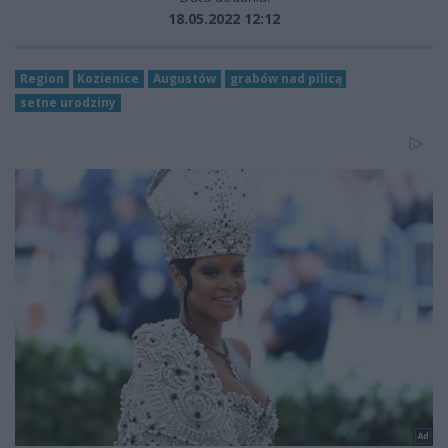
18.05.2022 12:12
Region
Kozienice
Augustów
grabów nad pilicą
setne urodziny