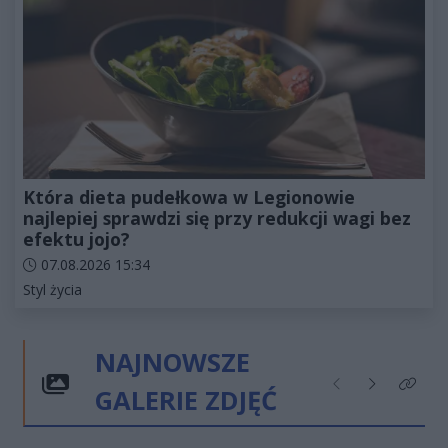
Która dieta pudełkowa w Legionowie
najlepiej sprawdzi się przy redukcji wagi bez
efektu jojo?
Data dodania artykułu:
07.08.2026 15:34
Kategorie artykułu:
Styl życia
NAJNOWSZE
GALERIE ZDJĘĆ
Poprzednie
Następne
Kliknij