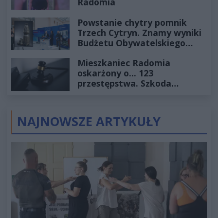
Radomia
Powstanie chytry pomnik
Trzech Cytryn. Znamy wyniki
Budżetu Obywatelskiego
2027
Mieszkaniec Radomia
oskarżony o... 123
przestępstwa. Szkoda
wyceniona na ponad milion
złotych
NAJNOWSZE ARTYKUŁY