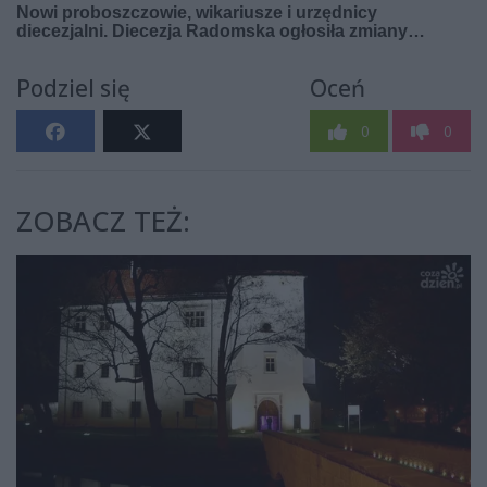
Podziel się
Oceń
0
0
ZOBACZ TEŻ: