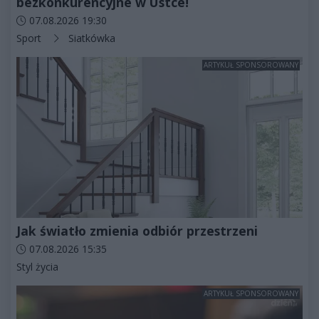
bezkonkurencyjne w Ustce!
Data dodania artykułu:
07.08.2026 19:30
Kategorie artykułu:
Sport
Siatkówka
ARTYKUŁ SPONSOROWANY
Jak światło zmienia odbiór przestrzeni
Data dodania artykułu:
07.08.2026 15:35
Kategorie artykułu:
Styl życia
ARTYKUŁ SPONSOROWANY