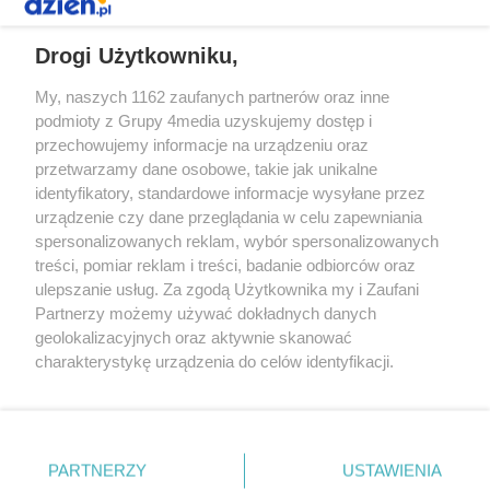
REKLAMA
Drogi Użytkowniku,
My, naszych 1162 zaufanych partnerów oraz inne
podmioty z Grupy 4media uzyskujemy dostęp i
przechowujemy informacje na urządzeniu oraz
przetwarzamy dane osobowe, takie jak unikalne
identyfikatory, standardowe informacje wysyłane przez
urządzenie czy dane przeglądania w celu zapewniania
spersonalizowanych reklam, wybór spersonalizowanych
Redakcja
Reklama
Prywatność
Praca Łódź
treści, pomiar reklam i treści, badanie odbiorców oraz
the:protocol
ulepszanie usług. Za zgodą Użytkownika my i Zaufani
Partnerzy możemy używać dokładnych danych
geolokalizacyjnych oraz aktywnie skanować
charakterystykę urządzenia do celów identyfikacji.
Ponieważ cenimy Twoją prywatność, prosimy o zgodę na
Szukaj
korzystanie z tych technologii poprzez kliknięcie
„Akceptuję”. Zgoda jest dobrowolna i zawsze możesz ją
zmienić/wycofać klikając przycisk ustawień prywatności
Facebook.com
Youtube.com
PARTNERZY
USTAWIENIA
znajdujący się w lewym dolnym rogu strony
. Niektóre