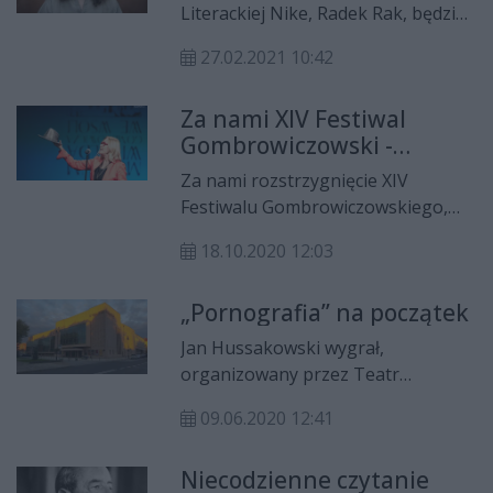
Ekspozycję będzie można oglądać
Literackiej Nike, Radek Rak, będzie
przy Hansabibliothek (Altonaer
gościem spotkania on-line, na
Strasse 15) do 19 grudnia.
27.02.2021 10:42
które zaprasza Muzeum Witolda
Gombrowicza. Z pisarzem będzie
Za nami XIV Festiwal
rozmawiała Anna Spólna.
Gombrowiczowski -
Transmisja na żywo odbędzie się w
zwyciężył Maladype
środę (03.03), początek o godzinie
Za nami rozstrzygnięcie XIV
Theatre z Budapesztu
18.00.
Festiwalu Gombrowiczowskiego,
które odbyło się w sobotę (17.10) w
18.10.2020 12:03
Teatrze Powszechnym. Przyznano
wiele wyróżnień i nagród - także tę
„Pornografia” na początek
najważniejszą, czyli Grand Prix
festiwalu.
Jan Hussakowski wygrał,
organizowany przez Teatr
Powszechny, konkurs dla młodych
09.06.2020 12:41
reżyserów. Zmierzy się z
„Pornografią” Witolda
Niecodzienne czytanie
Gombrowicza.