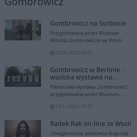
Gombrowicz
Gombrowicz na Sorbonie
Przygotowana przez Muzeum
Witolda Gombrowicza we Wsoli
wystawa „Gombrowicz. Ja,
23.03.2025 08:05
Europejczyk” otwarta została na
Uniwersytecie Paryskim.
Gombrowicz w Berlinie -
wsolska wystawa na
niemieckim
Plenerowa wystawa „Gombrowicz”
Hansabibliothek
przygotowana przez Muzeum
Witolda Gombrowicza we Wsoli
13.11.2021 15:27
otwarta została w Berlinie.
Ekspozycję przybliżającą sylwetkę
Radek Rak on-line ze Wsoli
pisarza współorganizował berliński
oddział Instytutu Pileckiego.
Ubiegłoroczny zdobywca Nagrody