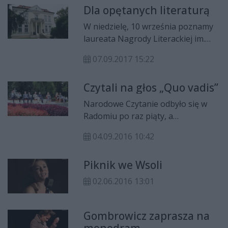
Dla opętanych literaturą
października, organizuje Muzeum
Witolda Gombrowicza we Wsoli we
W niedzielę, 10 września poznamy
współpracy z Instytutem Adama
laureata Nagrody Literackiej im.
Mickiewicza.
Witolda Gombrowicza. Festiwal
07.09.2017 15:22
„Opętani literaturą” już po raz
drugi towarzyszy Nagrodzie
Czytali na głos „Quo vadis”
Literackiej im. Witolda
Gombrowicza.
Narodowe Czytanie odbyło się w
Radomiu po raz piąty, a
przedstawiciele różnych środowisk
04.09.2016 10:42
prezentowali dzieło Henryka
Sienkiewicza pt. „Quo vadis”.
Piknik we Wsoli
Wydarzeniu towarzyszył happening
oparty na krytyce pisarza.
02.06.2016 13:01
„Sienkiewicz – ta katastrofa
naszego rozumu” czy „Zagłoba na
dietę. Sienkiewicz na półkę” to tylko
Gombrowicz zaprasza na
niektóre hasła, jakie na
monodram