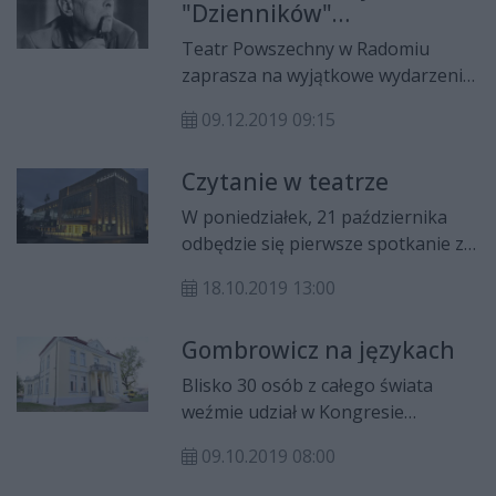
"Dzienników"
Gombrowicza
Teatr Powszechny w Radomiu
zaprasza na wyjątkowe wydarzenie,
na spotkanie z Witoldem
09.12.2019 09:15
Gombrowiczem zorganizowane w
niecodziennej formie.
Czytanie w teatrze
W poniedziałek, 21 października
odbędzie się pierwsze spotkanie z
cyklu „Czytamy Gombrowicza”,
18.10.2019 13:00
które organizuje Teatr
Powszechny.
Gombrowicz na językach
Blisko 30 osób z całego świata
weźmie udział w Kongresie
Tłumaczy Gombrowicza, który
09.10.2019 08:00
odbędzie się w Polsce i we Francji.
Kongres, który potrwa od 10 do 17