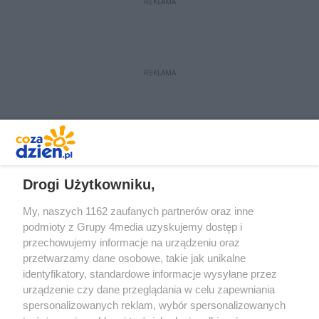
REKLAMA
REKLAMA
REKLAMA
Drogi Użytkowniku,
My, naszych 1162 zaufanych partnerów oraz inne
podmioty z Grupy 4media uzyskujemy dostęp i
przechowujemy informacje na urządzeniu oraz
przetwarzamy dane osobowe, takie jak unikalne
identyfikatory, standardowe informacje wysyłane przez
urządzenie czy dane przeglądania w celu zapewniania
spersonalizowanych reklam, wybór spersonalizowanych
Redakcja
Reklama
Prywatność
Praca Łódź