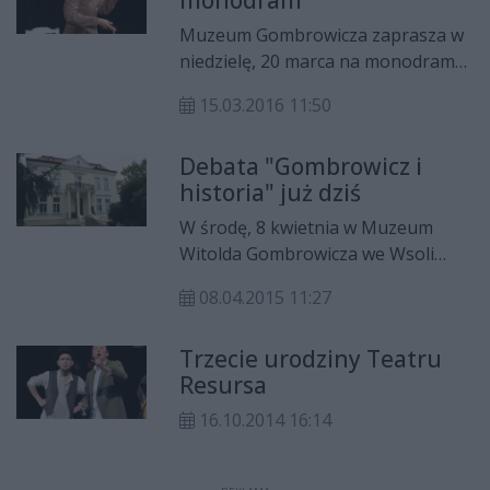
transparentach prezentowali
Muzeum Gombrowicza zaprasza w
„manifestanci”.
niedzielę, 20 marca na monodram
„Jordan” w wykonaniu Doroty
15.03.2016 11:50
Landowskiej, aktorki Teatru Studio.
Spektakl ten po raz pierwszy
Debata "Gombrowicz i
pokazywany był w roku 1996 w
historia" już dziś
warszawskim Teatrze
Powszechnym, obecnie grany jest
W środę, 8 kwietnia w Muzeum
jako spektakl mistrzowski.
Witolda Gombrowicza we Wsoli
odbędzie się debata "Gombrowicz i
08.04.2015 11:27
historia". To pierwsze z cyklu
wydarzeń towarzyszących
Trzecie urodziny Teatru
premierze „Operetki”,
Resursa
przygotowanej przez Warszawską
Operę Kameralną.
16.10.2014 16:14