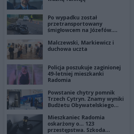
Po wypadku został
przetransportowany
śmigłowcem na Józefów.
Historia mrozi krew w żyłach
Malczewski, Markiewicz i
duchowa uczta
Policja poszukuje zaginionej
49-letniej mieszkanki
Radomia
Powstanie chytry pomnik
Trzech Cytryn. Znamy wyniki
Budżetu Obywatelskiego
2027
Mieszkaniec Radomia
oskarżony o... 123
przestępstwa. Szkoda