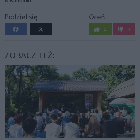
Podziel się
Oceń
0
0
ZOBACZ TEŻ: