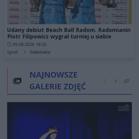
Udany debiut Beach Ball Radom. Radomianin
Piotr Filipowicz wygrał turniej u siebie
Data dodania artykułu:
09.08.2026 18:20
Kategorie artykułu:
Sport
Siatkówka
NAJNOWSZE
GALERIE ZDJĘĆ
Poprzednie
Następne
Kliknij