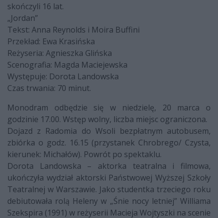
skończyli 16 lat.
„Jordan”
Tekst: Anna Reynolds i Moira Buffini
Przekład: Ewa Krasińska
Reżyseria: Agnieszka Glińska
Scenografia: Magda Maciejewska
Występuje: Dorota Landowska
Czas trwania: 70 minut.
Monodram odbędzie się w niedzielę, 20 marca o
godzinie 17.00. Wstęp wolny, liczba miejsc ograniczona.
Dojazd z Radomia do Wsoli bezpłatnym autobusem,
zbiórka o godz. 16.15 (przystanek Chrobrego/ Czysta,
kierunek: Michałów). Powrót po spektaklu.
Dorota Landowska – aktorka teatralna i filmowa,
ukończyła wydział aktorski Państwowej Wyższej Szkoły
Teatralnej w Warszawie. Jako studentka trzeciego roku
debiutowała rolą Heleny w „Śnie nocy letniej” Williama
Szekspira (1991) w reżyserii Macieja Wojtyszki na scenie