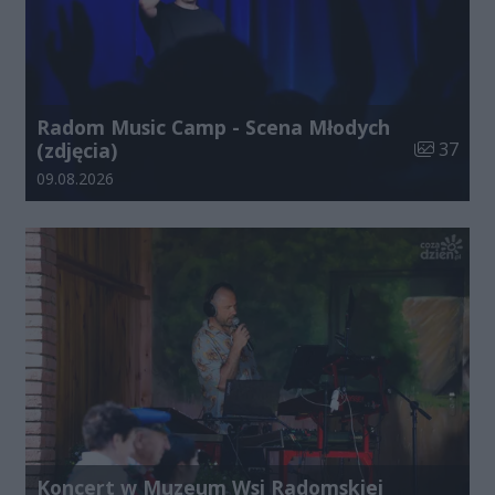
Radom Music Camp - Scena Młodych
Liczba zdj
(zdjęcia)
37
Data dodania galerii:
09.08.2026
Koncert w Muzeum Wsi Radomskiej