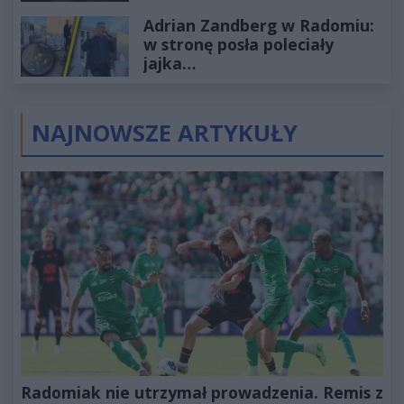
wyceniona na ponad milion
Adrian Zandberg w Radomiu:
złotych
w stronę posła poleciały
jajka…
NAJNOWSZE ARTYKUŁY
Radomiak nie utrzymał prowadzenia. Remis z