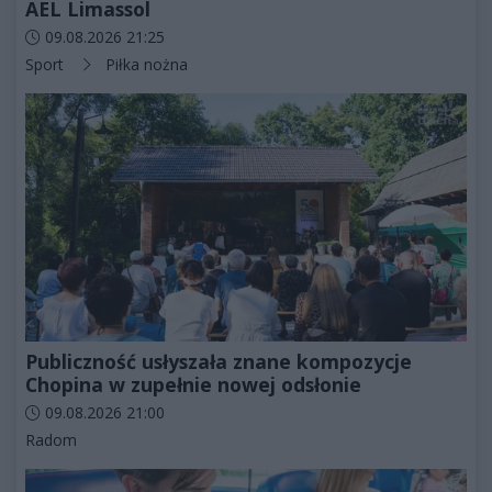
AEL Limassol
Data dodania artykułu:
09.08.2026 21:25
Kategorie artykułu:
Sport
Piłka nożna
Publiczność usłyszała znane kompozycje
Chopina w zupełnie nowej odsłonie
Data dodania artykułu:
09.08.2026 21:00
Kategorie artykułu:
Radom