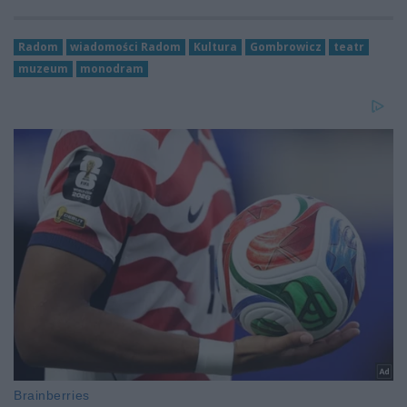
Radom
wiadomości Radom
Kultura
Gombrowicz
teatr
muzeum
monodram