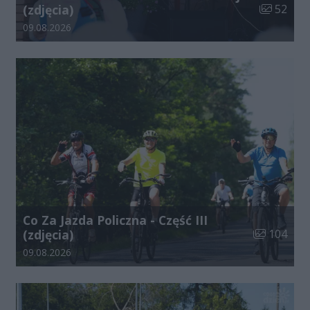
Liczba zdj
(zdjęcia)
52
Data dodania galerii:
09.08.2026
Co Za Jazda Policzna - Część III
Liczba zdjęć
(zdjęcia)
104
Data dodania galerii:
09.08.2026