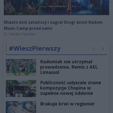
Miasto dziś zatańczy i zagra! Drugi dzień Radom
Music Camp przed nami
Autor artykułu:
Natalia Pętelska
#WieszPierwszy
Poprzednie
Następ
Radomiak nie utrzymał
prowadzenia. Remis z AEL
Limassol
Publiczność usłyszała znane
kompozycje Chopina w
zupełnie nowej odsłonie
Brakuje krwi w regionie!