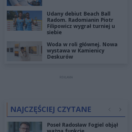
Udany debiut Beach Ball
Radom. Radomianin Piotr
Filipowicz wygrał turniej u
siebie
Woda w roli głównej. Nowa
wystawa w Kamienicy
Deskurów
REKLAMA
NAJCZĘŚCIEJ CZYTANE
Poprzednie
Następ
Poseł Radosław Fogiel objął
ważną funkcję