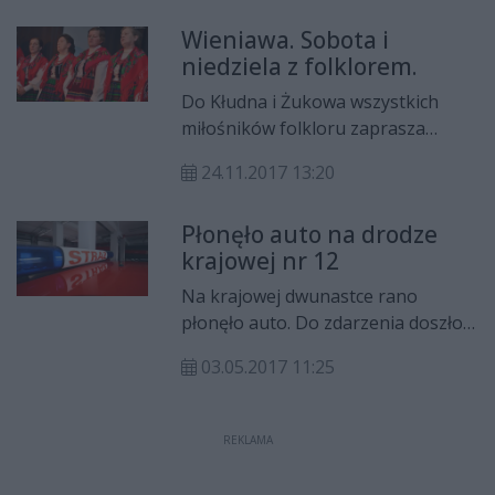
gminy - w tym urzędnicy, personel
Wieniawa. Sobota i
PSP, GCKiS i klub Senior+ w
niedziela z folklorem.
Komorowie.
Do Kłudna i Żukowa wszystkich
miłośników folkloru zaprasza
Gminne Centrum Kultury i Sportu w
24.11.2017 13:20
Wieniawie.
Płonęło auto na drodze
krajowej nr 12
Na krajowej dwunastce rano
płonęło auto. Do zdarzenia doszło
kilka kilometrów przed Przysuchą,
03.05.2017 11:25
na terenie gminy Wieniawa.
REKLAMA