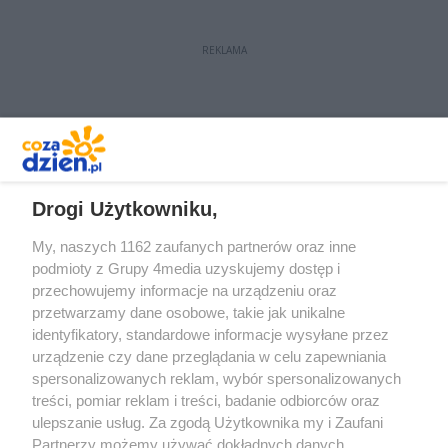
REKLAMA
REKLAMA
Drogi Użytkowniku,
My, naszych 1162 zaufanych partnerów oraz inne
podmioty z Grupy 4media uzyskujemy dostęp i
przechowujemy informacje na urządzeniu oraz
przetwarzamy dane osobowe, takie jak unikalne
identyfikatory, standardowe informacje wysyłane przez
urządzenie czy dane przeglądania w celu zapewniania
spersonalizowanych reklam, wybór spersonalizowanych
Redakcja
Reklama
Prywatność
Praca Łódź
treści, pomiar reklam i treści, badanie odbiorców oraz
the:protocol
ulepszanie usług. Za zgodą Użytkownika my i Zaufani
Partnerzy możemy używać dokładnych danych