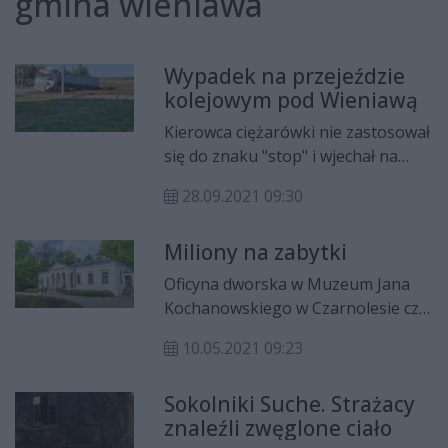
gmina wieniawa
Wypadek na przejeździe
kolejowym pod Wieniawą
Kierowca ciężarówki nie zastosował
się do znaku "stop" i wjechał na
przejazd kolejowy zderzając się z
28.09.2021 09:30
pociągiem. Maszynista trafił do
szpitala. Do zdarzenia doszło w
Miliony na zabytki
poniedziałek, ok. godz. 16 w
Sokolnikach Suchych pod Wieniawą.
Oficyna dworska w Muzeum Jana
Kochanowskiego w Czarnolesie czy
zabytkowe budynki w gminie
10.05.2021 09:23
Wieniawa znalazły się wśród 17
obiektów, które zostaną
Sokolniki Suche. Strażacy
odnowione przy pomocy Unii
znaleźli zwęglone ciało
Europejskiej. Zarząd Województwa