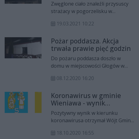
Mazowieckiego przyznał ponad
Zwęglone ciało znaleźli przysuscy
17,4 mln zł z programu
strażacy w pogorzelisku w
regionalnego na wsparcie
Sokolnikach Suchych. Do pożaru
projektów z zakresu kultury.
19.03.2021 10:22
drewnianego domu doszło w
czwartek, 18 marca ok. godz. 6.
Pożar poddasza. Akcja
trwała prawie pięć godzin
Do pożaru poddasza doszło w
domu w miejscowości Głogów w
gminie Wieniawa. Akcja gaśnicza
08.12.2020 16:20
trwała ok. pięciu godzin. Nikt w
zdarzeniu nie ucierpiał. Spaleniu
Koronawirus w gminie
uległo wyposażenie i znaczna część
Wieniawa - wynik
poddasza.
pozytywny ma wójt
Pozytywny wynik w kierunku
Krzysztof Sobczak
koronawirusa otrzymał Wójt Gminy
Wieniawa, Krzosztof Sobczak.
18.10.2020 16:55
Podobnie jak kilkadziesiąt osób z