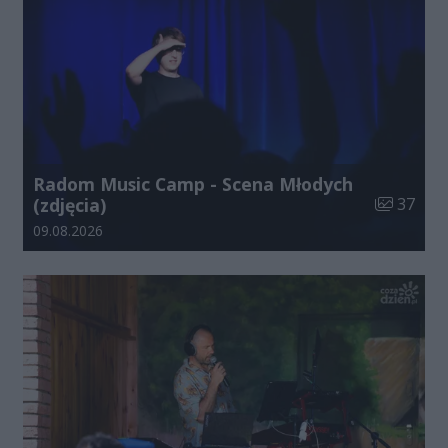
Radom Music Camp - Scena Młodych
Liczba zdj
(zdjęcia)
37
Data dodania galerii:
09.08.2026