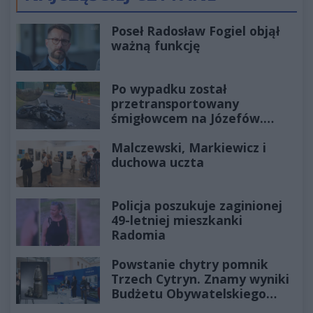
Poprzednie
Następ
Poseł Radosław Fogiel objął
ważną funkcję
Po wypadku został
przetransportowany
śmigłowcem na Józefów.
Historia mrozi krew w żyłach
Malczewski, Markiewicz i
duchowa uczta
Policja poszukuje zaginionej
49-letniej mieszkanki
Radomia
Powstanie chytry pomnik
Trzech Cytryn. Znamy wyniki
Budżetu Obywatelskiego
2027