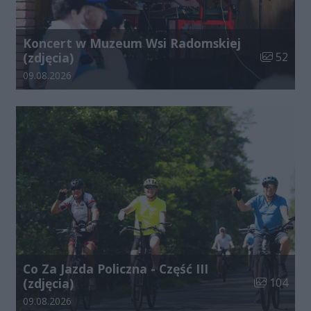
Koncert w Muzeum Wsi Radomskiej
Liczba zdj
(zdjęcia)
52
Data dodania galerii:
09.08.2026
Co Za Jazda Policzna - Część III
Liczba zdjęć
(zdjęcia)
104
Data dodania galerii:
09.08.2026