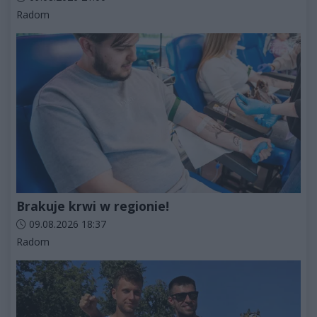
Kategorie artykułu:
Radom
Brakuje krwi w regionie!
Data dodania artykułu:
09.08.2026 18:37
Kategorie artykułu:
Radom