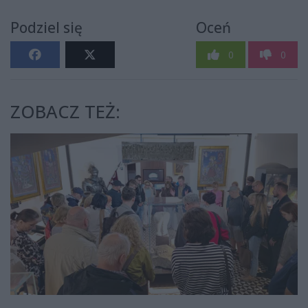
Podziel się
Oceń
0
0
ZOBACZ TEŻ: