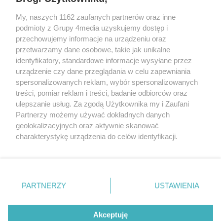
My, naszych 1162 zaufanych partnerów oraz inne
podmioty z Grupy 4media uzyskujemy dostęp i
przechowujemy informacje na urządzeniu oraz
przetwarzamy dane osobowe, takie jak unikalne
identyfikatory, standardowe informacje wysyłane przez
urządzenie czy dane przeglądania w celu zapewniania
spersonalizowanych reklam, wybór spersonalizowanych
Redakcja
Reklama
Prywatność
Praca Łódź
treści, pomiar reklam i treści, badanie odbiorców oraz
the:protocol
ulepszanie usług. Za zgodą Użytkownika my i Zaufani
Partnerzy możemy używać dokładnych danych
geolokalizacyjnych oraz aktywnie skanować
charakterystykę urządzenia do celów identyfikacji.
Ponieważ cenimy Twoją prywatność, prosimy o zgodę na
Szukaj
korzystanie z tych technologii poprzez kliknięcie
„Akceptuję”. Zgoda jest dobrowolna i zawsze możesz ją
zmienić/wycofać klikając przycisk ustawień prywatności
Facebook.com
Youtube.com
PARTNERZY
USTAWIENIA
znajdujący się w lewym dolnym rogu strony
. Niektóre
rodzaje przetwarzania danych nie wymagają zgody
użytkownika, ale masz prawo sprzeciwić się takiemu
Akceptuję