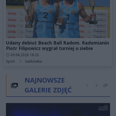
Udany debiut Beach Ball Radom. Radomianin
Piotr Filipowicz wygrał turniej u siebie
Data dodania artykułu:
09.08.2026 18:20
Kategorie artykułu:
Sport
Siatkówka
NAJNOWSZE
GALERIE ZDJĘĆ
Poprzednie
Następne
Kliknij