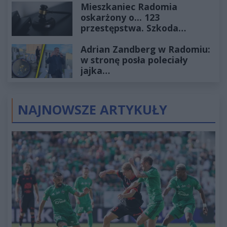
Mieszkaniec Radomia
oskarżony o... 123
przestępstwa. Szkoda
wyceniona na ponad milion
Adrian Zandberg w Radomiu:
złotych
w stronę posła poleciały
jajka…
NAJNOWSZE ARTYKUŁY