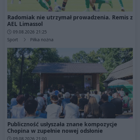
Radomiak nie utrzymał prowadzenia. Remis z
AEL Limassol
Data dodania artykułu:
09.08.2026 21:25
Kategorie artykułu:
Sport
Piłka nożna
Publiczność usłyszała znane kompozycje
Chopina w zupełnie nowej odsłonie
Data dodania artykułu:
09.08.2026 21:00