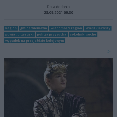
Data dodania:
28.09.2021 09:30
Region
gmina wieniawa
wiadomości region
WieszPierwszy
powiat przysuski
policja przysucha
sokolniki suche
wypadek na przejeździe kolejowym