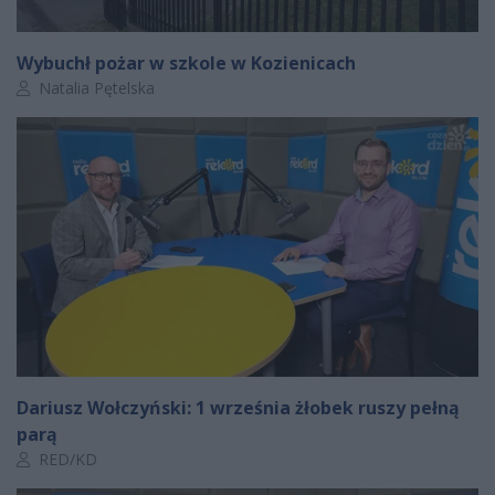
Wybuchł pożar w szkole w Kozienicach
Autor artykułu:
Natalia Pętelska
Dariusz Wołczyński: 1 września żłobek ruszy pełną
parą
Autor artykułu:
RED/KD