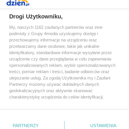
REKLAMA
Drogi Użytkowniku,
My, naszych 1162 zaufanych partnerów oraz inne
podmioty z Grupy 4media uzyskujemy dostęp i
przechowujemy informacje na urządzeniu oraz
przetwarzamy dane osobowe, takie jak unikalne
identyfikatory, standardowe informacje wysyłane przez
urządzenie czy dane przeglądania w celu zapewniania
spersonalizowanych reklam, wybór spersonalizowanych
Redakcja
Reklama
Prywatność
Praca Łódź
treści, pomiar reklam i treści, badanie odbiorców oraz
the:protocol
ulepszanie usług. Za zgodą Użytkownika my i Zaufani
Partnerzy możemy używać dokładnych danych
geolokalizacyjnych oraz aktywnie skanować
charakterystykę urządzenia do celów identyfikacji.
Ponieważ cenimy Twoją prywatność, prosimy o zgodę na
Szukaj
korzystanie z tych technologii poprzez kliknięcie
„Akceptuję”. Zgoda jest dobrowolna i zawsze możesz ją
zmienić/wycofać klikając przycisk ustawień prywatności
Facebook.com
Youtube.com
PARTNERZY
USTAWIENIA
znajdujący się w lewym dolnym rogu strony
. Niektóre