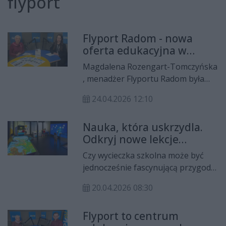
flyport
Flyport Radom - nowa
oferta edukacyjna w
centrum lotniczo-
Magdalena Rozengart-Tomczyńska
kosmicznym
, menadżer Flyportu Radom była
gościem Radia Rekord. Natalia
24.04.2026 12:10
Pętelska rozmawiała z nią m.in o
nowej ofercie edukacyjnej, lekcjach
Nauka, która uskrzydla.
tematycznych dotyczących kosmosu
Odkryj nowe lekcje
i lotnictwa oraz korzyściach
tematyczne we Flyporcie!
korzystania z tego miejsca.
Czy wycieczka szkolna może być
jednocześnie fascynującą przygodą
i wartościową lekcją, która realizuje
20.04.2026 08:30
punkty z podstawy programowej?
We Flyporcie udowadniamy, że tak!
Flyport to centrum
Jedyne w Polsce centrum lotniczo-