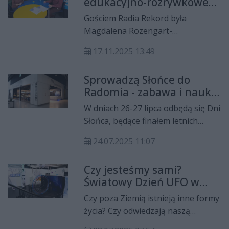
edukacyjno-rozrywkowe
kosmiczne wprowadza nową ofertę
dla każdego – od dzieci po
lekcji tematycznych, które zmieniają
Gościem Radia Rekord była
seniorów
teorię w niezapomniane
Magdalena Rozengart-
doświadczenie.
Tomczyńska, menadżer Flyportu
17.11.2025 13:49
Radom. Krzysztof Domagała
rozmawiał z nią m.in. o wyjątkowej
Sprowadzą Słońce do
ofercie edukacyjno-rozrywkowej
Radomia - zabawa i nauka
centrum zlokalizowanego na
we Flyporcie
lotnisku w Radomiu, czterech
W dniach 26-27 lipca odbędą się Dni
tematycznych strefach
Słońca, będące finałem letnich
poświęconych lataniu i kosmosowi,
wydarzeń we Flyporcie. Warsztaty,
wydarzeniach specjalnych,
24.07.2025 11:07
kosmiczne przygody i nauka o
mikołajkach, planowanej rocznicy
Układzie Słonecznym – na
pierwszego lotu braci Wright oraz
Czy jesteśmy sami?
uczestników czeka wiele pełnych
o tym, dlaczego Flyport jest
Światowy Dzień UFO w
emocji przygód.
miejscem nie tylko dla dzieci, ale i
Radomiu
Czy poza Ziemią istnieją inne formy
dorosłych pasjonatów nauki i
życia? Czy odwiedzają naszą
lotnictwa.
planetę? Możliwość poszukiwania