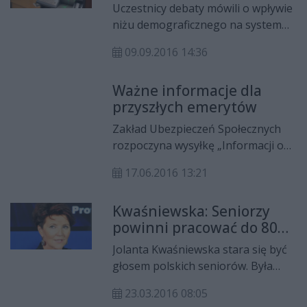
Uczestnicy debaty mówili o wpływie
niżu demograficznego na system
emerytalny oraz o jego aktualnej
09.09.2016 14:36
kondycji i sposobach usprawnienia
w przyszłości.
Ważne informacje dla
przyszłych emerytów
Zakład Ubezpieczeń Społecznych
rozpoczyna wysyłkę „Informacji o
stanie konta ubezpieczonego w
17.06.2016 13:21
ZUS” i apeluje do klientów o
uważne przeczytanie tej
Kwaśniewska: Seniorzy
korespondencji. Dane w niej
powinni pracować do 80
zawarte dotyczą przyszłości
roku życia!
każdego z nas.
Jolanta Kwaśniewska stara się być
głosem polskich seniorów. Była
pierwsza dama zarzeka się, że
23.03.2016 08:05
doskonale zna problemy starszego