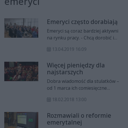
emeryci
Emeryci często dorabiają
Emeryci są coraz bardziej aktywni
na rynku pracy. - Chcą dorobić i
korzystają z dobrej koniunktury
13.04.2019 16:09
gospodarczej – przyznaje Piotr
Olewiński, regionalny rzecznik
Więcej pieniędzy dla
prasowy ZUS woj. mazowieckiego.
najstarszych
Dobra wiadomość dla stulatków –
od 1 marca ich comiesięczne
świadczenie wzrośnie o prawie 200
18.02.2018 13:00
zł i wyniesie 3 731,13 zł. Pobierana
kwota będzie wyższa, ponieważ
Rozmawiali o reformie
rośnie przeciętne wynagrodzenie
emerytalnej
za pracę.