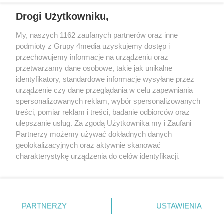
Drogi Użytkowniku,
My, naszych 1162 zaufanych partnerów oraz inne
podmioty z Grupy 4media uzyskujemy dostęp i
przechowujemy informacje na urządzeniu oraz
przetwarzamy dane osobowe, takie jak unikalne
identyfikatory, standardowe informacje wysyłane przez
urządzenie czy dane przeglądania w celu zapewniania
spersonalizowanych reklam, wybór spersonalizowanych
Redakcja
Reklama
Prywatność
Praca Łódź
treści, pomiar reklam i treści, badanie odbiorców oraz
the:protocol
ulepszanie usług. Za zgodą Użytkownika my i Zaufani
Partnerzy możemy używać dokładnych danych
geolokalizacyjnych oraz aktywnie skanować
charakterystykę urządzenia do celów identyfikacji.
Ponieważ cenimy Twoją prywatność, prosimy o zgodę na
Szukaj
korzystanie z tych technologii poprzez kliknięcie
„Akceptuję”. Zgoda jest dobrowolna i zawsze możesz ją
zmienić/wycofać klikając przycisk ustawień prywatności
Facebook.com
Youtube.com
PARTNERZY
USTAWIENIA
znajdujący się w lewym dolnym rogu strony
. Niektóre
rodzaje przetwarzania danych nie wymagają zgody