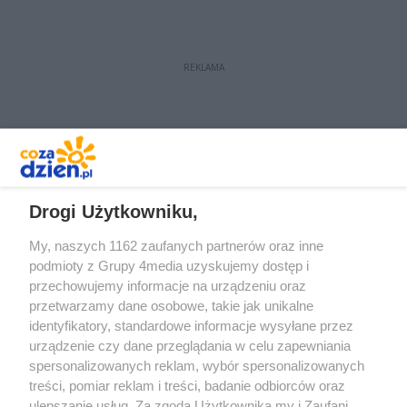
na COVID -19 potwierdzono w DPS-
ie w Wierzbicy. Starosta radomski
zadeklarował wsparcie placówce. W
REKLAMA
poniedziałek, 11 maja ma spotkać
się z dyrekcją DPS-u
REKLAMA
Drogi Użytkowniku,
My, naszych 1162 zaufanych partnerów oraz inne
podmioty z Grupy 4media uzyskujemy dostęp i
przechowujemy informacje na urządzeniu oraz
przetwarzamy dane osobowe, takie jak unikalne
identyfikatory, standardowe informacje wysyłane przez
urządzenie czy dane przeglądania w celu zapewniania
spersonalizowanych reklam, wybór spersonalizowanych
Redakcja
Reklama
Prywatność
Praca Łódź
treści, pomiar reklam i treści, badanie odbiorców oraz
the:protocol
ulepszanie usług. Za zgodą Użytkownika my i Zaufani