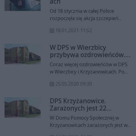
ach
Agatę Kornhauser-Dudę. To ich
kolejne spotkanie z małżonką
Od 18 stycznia w całej Polsce
prezydenta Andrzeja Dudy.
rozpoczęła się akcja szczepień
pensjonariuszy oraz personelu
18.01.2021 11:52
Domów Pomocy Społecznej. W
powiecie radomskim są trzy takie
W DPS w Wierzbicy
placówki.
przybywa ozdrowieńców.
W Krzyżanowicach wzrost
Coraz więcej ozdrowieńców w DPS
zakażeń
w Wierzbicy i Krzyżanowicach. Po
trzeciej serii testów na obecność
25.05.2020 09:30
koronawirusa u pracowników i
podopiecznych, więcej dało wynik
DPS Krzyżanowice.
negatywny.
Zarażonych jest 22
pracowników i trzy
W Domu Pomocy Społecznej w
mieszkanki
Krzyżanowicach zarażonych jest w
sumie 22 pracowników i trzy