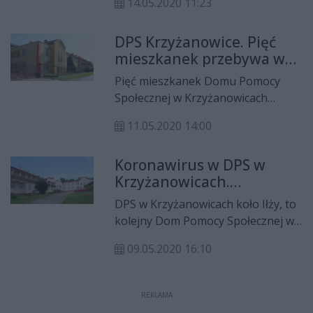
14.05.2020 11:23
podopieczne. Po drugiej serii
testów okazało się, że pozytywny
DPS Krzyżanowice. Pięć
wynik ma 14 z 76 przebadanych
mieszkanek przebywa w
pracowników. W pierwszej serii
szpitalu
testów wykryto osiem przypadków
Pięć mieszkanek Domu Pomocy
pozytywnych.
Społecznej w Krzyżanowicach
zostało przewiezionych do szpitala,
11.05.2020 14:00
większość z nich przebywa w
Radomskim Szpitalu
Koronawirus w DPS w
Specjalistycznym. W poniedziałek,
Krzyżanowicach.
11maja DPS odwiedził Waldemar
Zarażonych jest 11 osób
Trelka, starosta radomski.
DPS w Krzyżanowicach koło Iłży, to
kolejny Dom Pomocy Społecznej w
powiecie radomskim w którym
09.05.2020 16:10
wykryto koronawirusa. Zakażenie
wykryto u trzech mieszkanek domu
i ośmiu osób z personelu.
REKLAMA
Wcześniej przypadki zachorowań