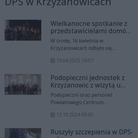
DPS w Krzyżanowicach
Wielkanocne spotkanie z
przedstawicielami domów
pomocy społecznej
W środę, 16 kwietnia w
Krzyżanowicach odbyło się
wielkanocne spotkanie z udziałem
19.04.2025 10:07
przedstawicieli domów pomocy
społecznej w Powiecie Radomskim.
Podopieczni jednostek z
Krzyżanowic z wizytą u
Pierwszej Damy RP
Podopieczni oraz personel
Powiatowego Centrum
Opiekuńczo–Mieszkalnego oraz
13.10.2024 09:00
Domu Pomocy Społecznej w
Krzyżanowicach odwiedzili w Pałacu
Ruszyły szczepienia w DPS-
Prezydenckim Pierwszą Damę RP -