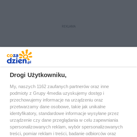
REKLAMA
REKLAMA
Drogi Użytkowniku,
My, naszych 1162 zaufanych partnerów oraz inne
podmioty z Grupy 4media uzyskujemy dostęp i
przechowujemy informacje na urządzeniu oraz
przetwarzamy dane osobowe, takie jak unikalne
identyfikatory, standardowe informacje wysyłane przez
urządzenie czy dane przeglądania w celu zapewniania
spersonalizowanych reklam, wybór spersonalizowanych
Redakcja
Reklama
Prywatność
Praca Łódź
treści, pomiar reklam i treści, badanie odbiorców oraz