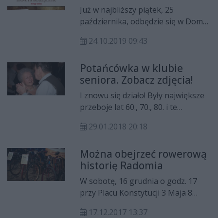
Już w najbliższy piątek, 25
października, odbędzie się w Domu
Kultury "Idalin" I Festiwal Piosenek
24.10.2019 09:43
Wojciecha Młynarskiego pod
hasłem „Strasznie lubię Cię
Potańcówka w klubie
piosenko”.
seniora. Zobacz zdjęcia!
I znowu się działo! Były największe
przeboje lat 60., 70., 80. i te
najnowsze. Był i zespół, i DJ, i
29.01.2018 20:18
dziesiątki osób, dla których
"Niedzielna potańcówka" w Klubie
Można obejrzeć rowerową
Seniora w Domu Kultury Idalin jest
historię Radomia
ważnym elementem tygodnia. Te
spotkania stały się już tradycją. W
W sobotę, 16 grudnia o godz. 17
każdą niedzielę o godz. 17 w Klubie
przy Placu Konstytucji 3 Maja 8
Seniora wybrzmiewają świetne
odbyło się oficjalne otwarcie
taneczne rytmy, a bawią się przy
17.12.2017 13:37
wystawy Mobilnego Muzeum