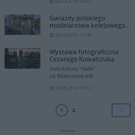
08.04.2016 09:33
Gwiazdy polskiego
modelarstwa kolejowego
na Idalinie
26.04.2015 13:48
Wystawa fotograficzna
Cezarego Kowalczuka
Dom Kultury "Idalin"
(ul. Bluszczowa 4/8)
24.09.2014 10:53
1
2
REKLAMA