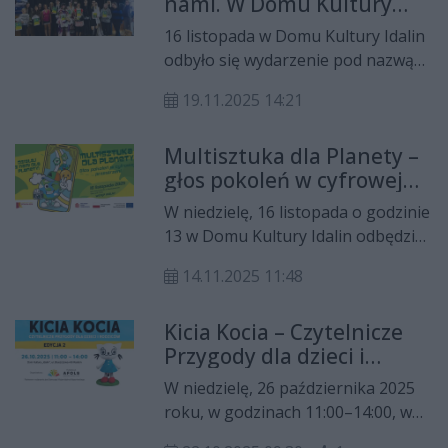
nami. W Domu Kultury
Rozegraj Historię". Wydarzenie było
Idalin było wiele atrakcji
kolejną częścią obchodów 50.
16 listopada w Domu Kultury Idalin
rocznicy Radomskiego Czerwca
odbyło się wydarzenie pod nazwą
1976 roku.
"Multisztuka dla Planety – głos
19.11.2025 14:21
pokoleń w cyfrowej przestrzeni”.
Było wiele atrakcji.
Multisztuka dla Planety –
głos pokoleń w cyfrowej
przestrzeni. Dom Kultury
W niedzielę, 16 listopada o godzinie
Idalin zaprasza na ciekawe
13 w Domu Kultury Idalin odbędzie
wydarzenie
się wydarzenie pod nazwą
14.11.2025 11:48
"Multisztuka dla Planety – głos
pokoleń w cyfrowej przestrzeni".
Kicia Kocia – Czytelnicze
Przygody dla dzieci i
rodziców- Edycja 2 już 26
W niedzielę, 26 października 2025
października w Domu
roku, w godzinach 11:00–14:00, w
Kultury Idalin w Radomiu!
Domu Kultury Idalin w Radomiu