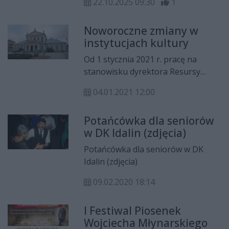
22.10.2025 09:30
1
odbędzie się druga edycja
wyjątkowego wydarzenia „Kicia
Noworoczne zmiany w
Kocia – Czytelnicze Przygody dla
instytucjach kultury
dzieci i rodziców”. To interaktywne,
bezpłatne spotkanie, którego
Od 1 stycznia 2021 r. pracę na
celem jest rozwijanie miłości do
stanowisku dyrektora Resursy
książek i umiejętności czytelniczych
Obywatelskiej rozpoczęła Justyna
wśród najmłodszych.
04.01.2021 12:00
Górska-Streicher, która we
wrześniu wygrała konkurs na to
Potańcówka dla seniorów
stanowisko. Funkcję zmienił
w DK Idalin (zdjęcia)
również Leszek Ruszczyk, który od
1 stycznia nie jest już p.o. Muzeum
Potańcówka dla seniorów w DK
im. Jacka Malczewskiego w
Idalin (zdjęcia)
Radomiu.
09.02.2020 18:14
I Festiwal Piosenek
Wojciecha Młynarskiego