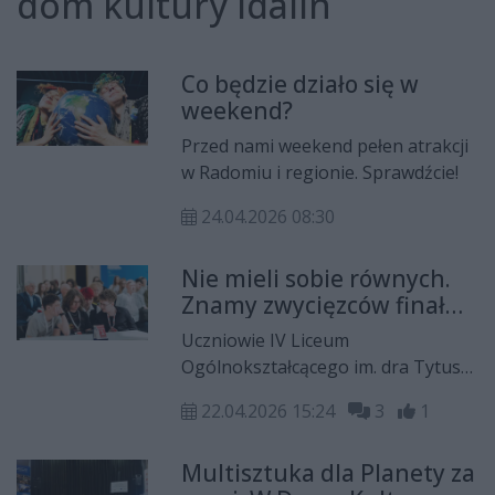
dom kultury idalin
Co będzie działo się w
weekend?
Przed nami weekend pełen atrakcji
w Radomiu i regionie. Sprawdźcie!
24.04.2026 08:30
Nie mieli sobie równych.
Znamy zwycięzców finału
"Radom '76 - Rozegraj
Uczniowie IV Liceum
Historię"
Ogólnokształcącego im. dra Tytusa
Chałubińskiego zwyciężyli w finale
22.04.2026 15:24
3
1
interaktywnego quizu
edukacyjnego dla uczniów szkół
Multisztuka dla Planety za
ponadpodstawowych "Radom ’76 –