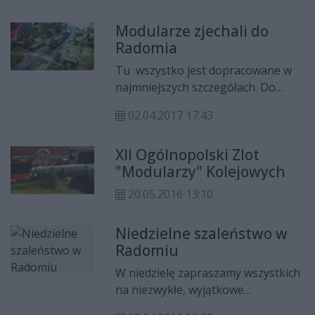
nich tłumy. Dziś prezentujemy
Rowerów „Rowerowa historia
galerię zdjęć z ostatniej niedzielnej
Modularze zjechali do
Radomia i nie tylko”.
zabawy, ale w przyszłym tygodniu
Radomia
szykuje się już kolejna potańcówka.
Tu wszystko jest dopracowane w
najmniejszych szczegółach. Do
Radomia na dwa dni zjechali
02.04.2017 17:43
modularze z całego kraju.
Prezentują makietę kolejową w
XII Ogólnopolski Zlot
skali 1:87
"Modularzy" Kolejowych
20.05.2016 13:10
Niedzielne szaleństwo w
Radomiu
W niedzielę zapraszamy wszystkich
na niezwykłe, wyjątkowe
wydarzenia w naszym mieście.