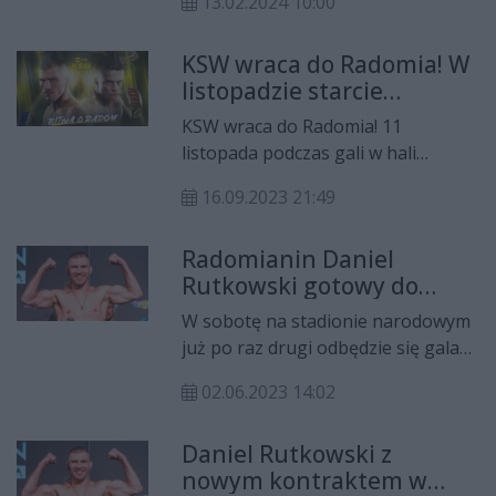
13.02.2024 10:00
odbędzie się 16 marca będzie
Brazylijczyk Julio Cesar Neves Jr.
KSW wraca do Radomia! W
listopadzie starcie
Rutkowski vs
KSW wraca do Radomia! 11
Kaczmarczyk!
listopada podczas gali w hali
Radomskiego Centrum Sportu
16.09.2023 21:49
powalczy dwóch radomian - Daniel
Rutkowski i Patryk Kaczmarczyk!
Radomianin Daniel
Rutkowski gotowy do
starcia podczas XTB KSW
W sobotę na stadionie narodowym
Colosseum 2
już po raz drugi odbędzie się gala
XTB KSW Colosseum 2. Fani, którzy
02.06.2023 14:02
zdecydują się wziąć w niej udział
zobaczą 11. pojedynków a wśród
Daniel Rutkowski z
nich starcie Daniela Rutkowskiego
nowym kontraktem w
z Adamem Soldayevem.