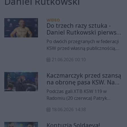
Daniel Rutkowski
WIDEO
Do trzech razy sztuka -
Daniel Rutkowski pierwszy
raz wygrał w KSW w
Po dwóch przegranych w federacji
Radomiu!
KSW przed własną publicznością,
Daniel Rutkowski w końcu
21.06.2026 00:10
zwycięski w Radomiu! Zawodnik
Cross Fight Radom pokonał po
Kaczmarczyk przed szansą
piętnastu minutach walki Daniela
na obronę pasa KSW. Na
Tarchilę na gali XTB KSW 119 w hali
gali w Radomiu powalczą
Enea RCS.
Podczas gali XTB KSW 119 w
też Rutkowski, Kacprzak
Radomiu (20 czerwca) Patryk
czy Chudzik
Kaczmarczyk stanie do obrony
18.06.2026 14:38
mistrzowskiego pasa kategorii
piórkowej. Jego rywalem przed
Kontuzja Soldaeva!
własną publicznością będzie Leo