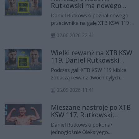
Rutkowski ma nowego
Brichta. W hali Enea RCS powalczą
rywala na KSW 119
też inni radomianie - Daniel
Daniel Rutkowski poznał nowego
Rutkowski, Piotr Kacprzak czy Piotr
przeciwnika na galę XTB KSW 119 w
Chudzik.
Radomiu. Z powodu kontuzji żebra
02.06.2026 22:41
z walki wycofał się Adam Soldaev, a
jego miejsce zajął mołdawski
Wielki rewanż na XTB KSW
zawodnik Daniel Tarchila.
119. Daniel Rutkowski
znów zmierzy się z
Podczas gali XTB KSW 119 kibice
Adamem Soldaevem
zobaczą rewanż dwóch byłych
pretendentów do pasa wagi
05.05.2026 11:41
piórkowej. Adam Soldaev, numer
jeden rankingu, zmierzy się z
Mieszane nastroje po XTB
Danielem Rutkowskim, który
KSW 117. Rutkowski
zajmuje trzecie miejsce w
wygrał, Odzimkowski
zestawieniu, a pojedynek odbędzie
Daniel Rutkowski pokonał
znokautowany
się 20 czerwca w hali Radomskiego
jednogłośnie Oleksiyego
Centrum Sportu.