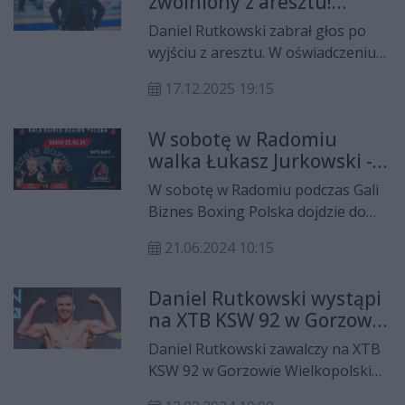
zwolniony z aresztu!
powróci do okrągłej klatki na
Sportowiec wydał
pojedynek z Oleksiiem
Daniel Rutkowski zabrał głos po
oświadczenie.
Polishchukiem.
wyjściu z aresztu. W oświadczeniu
Publikujemy je w całości
podkreśla, że po 15 miesiącach
17.12.2025 19:15
izolacji sąd zdecydował o jego
zwolnieniu po przeprowadzeniu
W sobotę w Radomiu
postępowania dowodowego.
walka Łukasz Jurkowski -
Oświadczenie sportowca
Daniel Rutkowski
prezentujemy w całości i w
W sobotę w Radomiu podczas Gali
niezmienionej formie.
Biznes Boxing Polska dojdzie do
pojedynku pomiędzy Łukaszem
21.06.2024 10:15
"Jurasem" Jurkowskim z Danielem
Rutkowskim!
Daniel Rutkowski wystąpi
na XTB KSW 92 w Gorzowie
Wielkopolskim
Daniel Rutkowski zawalczy na XTB
KSW 92 w Gorzowie Wielkopolskim.
Rywalem radomianina na gali, która