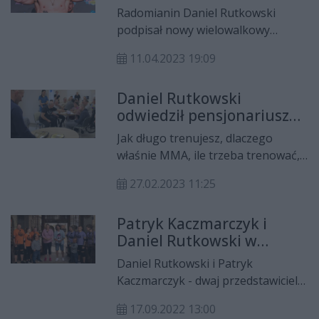
KSW i walką z Adamem
Radomianin Daniel Rutkowski
Soldaevem
podpisał nowy wielowalkowy
kontrakt z organizacją mieszanych
11.04.2023 19:09
sztuk walk - KSW. To nie jedyna
dobra wiadomość dla kibiców
Daniel Rutkowski
popularnego Rutka. Zawodnik już 3
odwiedził pensjonariuszy
czerwca wystąpi podczas gali XTB
w Krzyżanowicach
KSW Colosseum 2, która odbędzie
Jak długo trenujesz, dlaczego
się na stadionie PGE Narodowy!
właśnie MMA, ile trzeba trenować,
czy dużo się zarabia? Takie i inne
27.02.2023 11:25
pytania usłyszał Daniel Rutkowski,
zawodnik mieszanych sportów
Patryk Kaczmarczyk i
walki od mieszkańców
Daniel Rutkowski w
Powiatowego Centrum Opiekuńczo
odcinku Fort Boyard
Mieszkalnego w Krzyżanowicach.
Daniel Rutkowski i Patryk
Wszystko w ramach spotkań w
Kaczmarczyk - dwaj przedstawiciele
cyklu “Spełniamy ludzkie marzenia”.
radomskich sportów walki w
17.09.2022 13:00
federacji KSW - wystąpili w odcinku