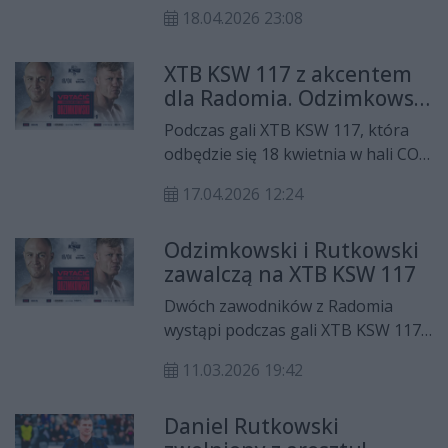
Polishchuka podczas gali XTB KSW
18.04.2026 23:08
117, ale powodów do zadowolenia
nie miał Albert Odzimkowski, który
XTB KSW 117 z akcentem
przegrał przed czasem z Andim
dla Radomia. Odzimkowski
Vrtaćiciem.
i Rutkowski powalczą w
Podczas gali XTB KSW 117, która
Warszawie
odbędzie się 18 kwietnia w hali COS
Torwar w Warszawie, kibice z
17.04.2026 12:24
Radomia będą mogli śledzić
występy dwóch dobrze znanych
Odzimkowski i Rutkowski
zawodników — Alberta
zawalczą na XTB KSW 117
Odzimkowskiego i Daniela
Rutkowskiego. Albert Odzimkowski
Dwóch zawodników z Radomia
zmierzy się z Andim Vrtačiciem, a
wystąpi podczas gali XTB KSW 117,
Daniel Rutkowski stanie
która odbędzie się 18 kwietnia w
naprzeciwko Oleksiia Polishchuka.
11.03.2026 19:42
COS Torwar w Warszawie. Albert
Odzimkowski zmierzy się z Andim
Daniel Rutkowski
Vrtačiciem, a Daniel Rutkowski