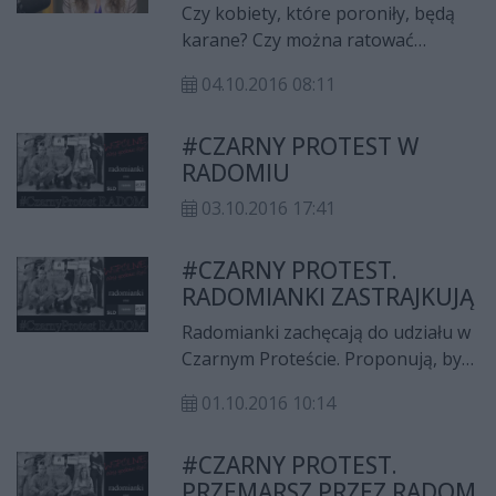
Czy kobiety, które poroniły, będą
karane? Czy można ratować
kobiety, które zaszły w ciążę
04.10.2016 08:11
pozamaciczną? Czy badania
prenatalne zostaną zakazane? O
#CZARNY PROTEST W
projekcie ustawy antyaborcyjnej
RADOMIU
rozmawiamy z Irminą Boniecką z
fundacji Pro - Prawo do Życia.
03.10.2016 17:41
#CZARNY PROTEST.
RADOMIANKI ZASTRAJKUJĄ
Radomianki zachęcają do udziału w
Czarnym Proteście. Proponują, by
na jeden dzień porzucić obowiązki
01.10.2016 10:14
w pracy i w domu. Możliwości
sprzeciwu wobec restrykcyjnych
#CZARNY PROTEST.
zapisów ustawy antyaborcyjnej jest
PRZEMARSZ PRZEZ RADOM
więcej. Wszystko wydarzy się 3