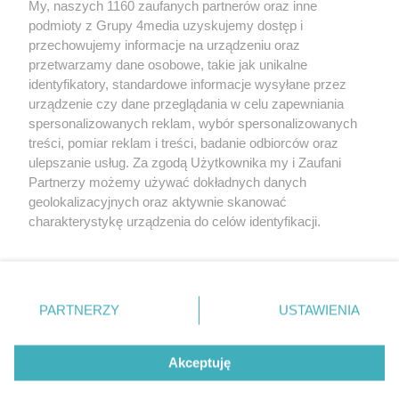
My, naszych 1160 zaufanych partnerów oraz inne
podmioty z Grupy 4media uzyskujemy dostęp i
przechowujemy informacje na urządzeniu oraz
przetwarzamy dane osobowe, takie jak unikalne
identyfikatory, standardowe informacje wysyłane przez
urządzenie czy dane przeglądania w celu zapewniania
spersonalizowanych reklam, wybór spersonalizowanych
Redakcja
Reklama
Prywatność
Praca Łódź
treści, pomiar reklam i treści, badanie odbiorców oraz
the:protocol
ulepszanie usług. Za zgodą Użytkownika my i Zaufani
Partnerzy możemy używać dokładnych danych
geolokalizacyjnych oraz aktywnie skanować
charakterystykę urządzenia do celów identyfikacji.
Ponieważ cenimy Twoją prywatność, prosimy o zgodę na
Szukaj
korzystanie z tych technologii poprzez kliknięcie
„Akceptuję”. Zgoda jest dobrowolna i zawsze możesz ją
zmienić/wycofać klikając przycisk ustawień prywatności
Facebook.com
Youtube.com
PARTNERZY
USTAWIENIA
znajdujący się w lewym dolnym rogu strony
. Niektóre
rodzaje przetwarzania danych nie wymagają zgody
użytkownika, ale masz prawo sprzeciwić się takiemu
Akceptuję
przetwarzaniu. Preferencje będą miały zastosowania tylko
na tej witrynie.
CMS portalu
przygotowany przez