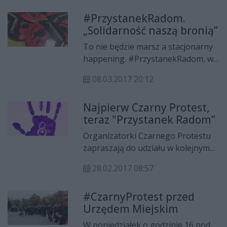
zapobieganiu przemocy na tle
#PrzystanekRadom.
seksualnym. Podpisy pod petycją,
„Solidarność naszą bronią”
która ma trafić do prezydenta
Radomia, zbierają środowiska
To nie będzie marsz a stacjonarny
związane z akcją
happening. #PrzystanekRadom, w
#PrzystanekRadom.
naszym mieście nazwany
08.03.2017 20:12
#PrzystanekKobiet ma zwrócić
uwagę na dysproporcje w życiu
Najpierw Czarny Protest,
społecznym pomiędzy kobietami i
teraz "Przystanek Radom”
mężczyznami. Organizatorzy chcą
również poruszyć sprawy
Organizatorki Czarnego Protestu
utrudnionego dostępu do badań
zapraszają do udziału w kolejnym
prenatalnych, in vitro, braku
evencie. „Przystanek Radom” ma
rzetelnej edukacji seksualnej oraz
28.02.2017 08:57
pokazać, z jakimi problemami
przemocy wobec kobiet, zarówno
borykają się współczesne kobiety.
fizycznej jak i ekonomicznej.
#CzarnyProtest przed
Urzędem Miejskim
W poniedziałek o godzinie 16 pod