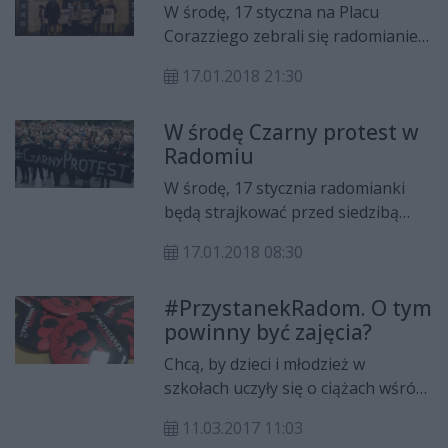
W środę, 17 styczna na Placu
Corazziego zebrali się radomianie,
by wyrazić swój sprzeciw
17.01.2018 21:30
wydarzeniom w Sejmie w mionym
tygodniu. – My nie chcemy
W środę Czarny protest w
piętnować tych posłów z opozycji,
Radomiu
którzy głosowali przeciw, ale tych,
którzy nie brali udziału, a to jest ich
W środę, 17 stycznia radomianki
obowiązek – mówi Katarzyna
będą strajkować przed siedzibą
Kołodziejczyk z Radomskiej
magistratu w ramach Czarnego
Inicjatywy Kobiecej, organizator
17.01.2018 08:30
Protestu.
Czarnego Protestu w Radomiu.
#PrzystanekRadom. O tym
powinny być zajęcia?
Chcą, by dzieci i młodzież w
szkołach uczyły się o ciążach wśród
nastolatek, chorobach
11.03.2017 11:03
przenoszonych drogą płciową i