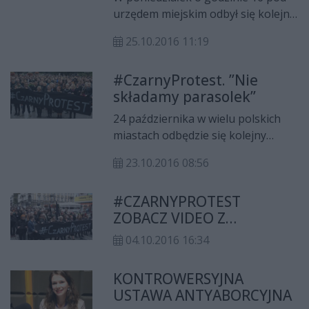
urzędem miejskim odbył się kolejny
czarny protest. Przeciwniczki
25.10.2016 11:19
zaostrzenia przepisów
antyaborcyjnych tym razem
#CzarnyProtest. ”Nie
pokazywały stanowiska polityków
składamy parasolek”
Prawa i Sprawiedliwości,
profesorów czy też księży
24 października w wielu polskich
nawołujących zarówno do
miastach odbędzie się kolejny
całkowitego zakazu aborcji jak
protest przeciwko zaostrzeniu
również zakazu antykoncepcji.
23.10.2016 08:56
prawa aborcyjnego. W Radomiu
również chcą zaakcentować
#CZARNYPROTEST
sprzeciw wobec zamierzeń
ZOBACZ VIDEO Z
środowisk pro-life, które przy
PROTESTU W RADOMIU
aprobacie parlamentarzystów
04.10.2016 16:34
Prawa i Sprawiedliwości,
potwierdzają zmianę przepisów w
KONTROWERSYJNA
tym zakresie.
USTAWA ANTYABORCYJNA