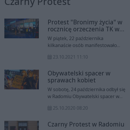
Czarny Protest
Protest "Bronimy życia" w
rocznicę orzeczenia TK ws.
aborcji
W piątek, 22 października
kilkanaście osób manifestowało
przed siedzibą PiS-u w Radomiu w
23.10.2021 11:10
rocznicę orzeczenia Trybunału
Konstytucyjnego ws. aborcji.
Obywatelski spacer w
sprawach kobiet
W sobotę, 24 października odbył się
w Radomiu Obywatelski spacer w
sprawach kobiet. To ciąg dalszy
25.10.2020 08:20
protestów przeciwko decyzji
Trybunału Konstytucyjnego o
Czarny Protest w Radomiu
zaostrzeniu prawa aborcyjnego.