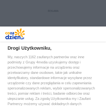
REKLAMA
REKLAMA
Drogi Użytkowniku,
My, naszych 1162 zaufanych partnerów oraz inne
podmioty z Grupy 4media uzyskujemy dostęp i
przechowujemy informacje na urządzeniu oraz
przetwarzamy dane osobowe, takie jak unikalne
identyfikatory, standardowe informacje wysyłane przez
urządzenie czy dane przeglądania w celu zapewniania
spersonalizowanych reklam, wybór spersonalizowanych
Redakcja
Reklama
Prywatność
Praca Łódź
treści, pomiar reklam i treści, badanie odbiorców oraz
the:protocol
ulepszanie usług. Za zgodą Użytkownika my i Zaufani
Partnerzy możemy używać dokładnych danych