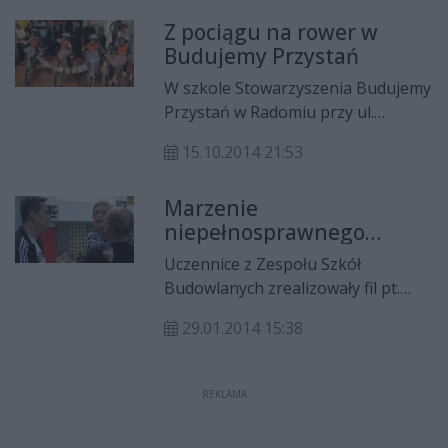
Z pociągu na rower w
Budujemy Przystań
W szkole Stowarzyszenia Budujemy
Przystań w Radomiu przy ul.
Wośnickiej 125 uroczyście
15.10.2014 21:53
obchodzono Święto Edukacji
Narodowej. Dzieci dostały rowery
Marzenie
edukacyjne.
niepełnosprawnego
Bartka spełnione
Uczennice z Zespołu Szkół
Budowlanych zrealizowały fil pt.
"Marzenie", w którym
29.01.2014 15:38
udokumentowały, jak spełnia się
marzenie 12-letniego
niepełnosprawnego Bartka.
REKLAMA