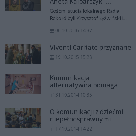
Aneta Kalbarczyk -
podjęcia samodzielnego życia.
rozmowa w Radiu Rekord
Gośćmi studia lokalnego Radia
Rekord byli Krzysztof Łyżwiński i
Aneta Kalbarczyk ze
06.10.2016 14:37
stowarzyszenia "Budujemy
Przystań". Rozmawiała Aneta
Viventi Caritate przyznane
Pawłowska-Krać.
19.10.2015 15:28
Komunikacja
alternatywna pomaga
chorym dzieciom
31.10.2014 10:35
O komunikacji z dziećmi
niepełnosprawnymi
17.10.2014 14:22