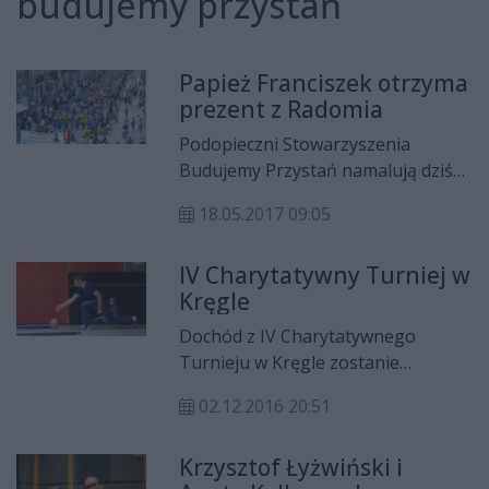
budujemy przystań
Papież Franciszek otrzyma
prezent z Radomia
Podopieczni Stowarzyszenia
Budujemy Przystań namalują dziś
płótno dla papieża Franciszka.
18.05.2017 09:05
IV Charytatywny Turniej w
Kręgle
Dochód z IV Charytatywnego
Turnieju w Kręgle zostanie
przekazany na budowę pracowni, w
02.12.2016 20:51
której dorośli podopieczni
stowarzyszenia Budujemy przystań
Krzysztof Łyżwiński i
będą przygotowywać się do