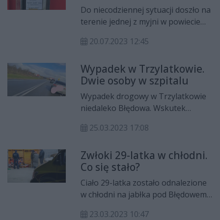
Do niecodziennej sytuacji doszło na
terenie jednej z myjni w powiecie
grójeckim. W niedzielę, 16 lipca
20.07.2023 12:45
jedna z kobiet nakleiła na maszynie
kartkę, w której poinformowała, że
Wypadek w Trzylatkowie.
z powodu parafialnego odpustu
Dwie osoby w szpitalu
obowiązuje zakaz korzystania z
obiektu.
Wypadek drogowy w Trzylatkowie
niedaleko Błędowa. Wskutek
zderzenia się pojazdów osobowych
25.03.2023 17:08
dwie osoby zostały zabrane do
szpitala.
Zwłoki 29-latka w chłodni.
Co się stało?
Ciało 29-latka zostało odnalezione
w chłodni na jabłka pod Błędowem.
Mężczyzna wszedł do
23.03.2023 10:47
pomieszczenia z kontrolowaną