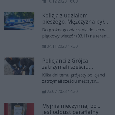
10.12.2023 16:00
biblioteczną tworzy ta główna
placówka, w Błędowie oraz dwie
Kolizja z udziałem
filie: w Lipiu i Wilkowie Drugim. GBP
pieszego. Mężczyzna był
gromadzi: beletrystykę dla dzieci i
pijany
dorosłych, a także literaturę
Do groźnego zdarzenia doszło w
popularnonaukową ze wszystkich
piątkowy wieczór (03.11) na terenie
dziedzin wiedzy.
gminy Błędów. Pieszy stracił
04.11.2023 17:30
równowagę i został zahaczony
lusterkiem przez nadjeżdżający
Policjanci z Grójca
samochód. Okazało się, że
zatrzymali sześciu
mężczyzna był pijany.
poszukiwanych
Kilka dni temu grójeccy policjanci
zatrzymali sześciu mężczyzn
ukrywających się przed wymiarem
23.07.2023 14:30
sprawiedliwości. Jeden z nich
najbliższe siedem miesięcy spędzi w
Myjnia nieczynna, bo...
areszcie.
jest odpust parafialny