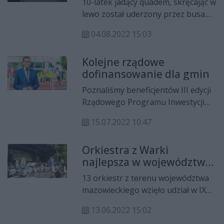
10-latek jadący quadem, skręcając w
lewo został uderzony przez busa.
Helikopterem został
04.08.2022 15:03
przetransportowany do szpitala w
Warszawie. Policja wyjaśnia
Kolejne rządowe
okoliczności i przyczynę wypadku.
dofinansowanie dla gmin
Poznaliśmy beneficjentów III edycji
Rządowego Programu Inwestycji
Strategicznych dla terenów byłych
15.07.2022 10:47
PGR-ów. Dofinansowanie otrzymało
40 projektów.
Orkiestra z Warki
najlepsza w województwie
mazowieckim!
13 orkiestr z terenu województwa
mazowieckiego wzięło udział w IX
Konkursie Orkiestr Dętych Krajowej
13.06.2022 15:02
Sieci Obszarów Wiejskich.