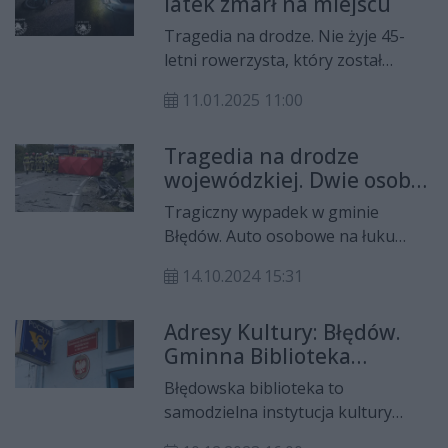
latek zmarł na miejscu
Tragedia na drodze. Nie żyje 45-
letni rowerzysta, który został
potrącony przez samochód.
11.01.2025 11:00
Tragedia na drodze
wojewódzkiej. Dwie osoby
nie żyją
Tragiczny wypadek w gminie
Błędów. Auto osobowe na łuku
drogi zderzyło się z ciężarówką.
14.10.2024 15:31
Dwie osoby nie żyją.
Adresy Kultury: Błędów.
Gminna Biblioteka
Publiczna
Błędowska biblioteka to
samodzielna instytucja kultury
finansowana przez gminę. Sieć