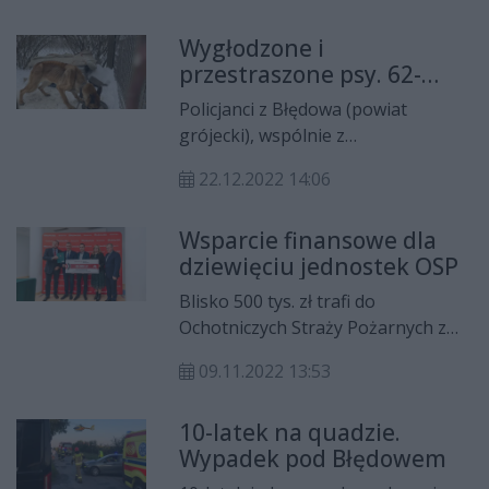
atmosferą.
Wygłodzone i
przestraszone psy. 62-
latek usłyszał zarzuty
Policjanci z Błędowa (powiat
znęcania się nad
grójecki), wspólnie z
zwierzętami
wolontariuszami schroniska dla
22.12.2022 14:06
zwierząt, odebrali właścicielowi
wychudzone psy. Zwierzęta
Wsparcie finansowe dla
przebywały na niezamieszkałej
dziewięciu jednostek OSP
posesji. 62-latek usłyszał już
zarzuty znęcania się nad
Blisko 500 tys. zł trafi do
zwierzętami.
Ochotniczych Straży Pożarnych z
subregionu radomskiego. Jednostki
09.11.2022 13:53
przeznaczą te środki m.in. na zakup
sprzętu, modernizację strażnic czy
10-latek na quadzie.
remont samochodów gaśniczych.
Wypadek pod Błędowem