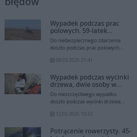
błędów
Wypadek podczas prac
polowych. 59-latek
helikopterem trafił do
Do niebezpiecznego zdarzenia
szpitala
doszło podczas prac polowych.
Poszkodowany 59-latek został
08.03.2025 21:41
przetransportowany helikopterem
Lotniczego Pogotowia
Wypadek podczas wycinki
Ratunkowego do szpitala.
drzewa, dwie osoby w
szpitalu
Do nieszczęśliwego wypadku
doszło podczas wycinki drzewa.
Dwie osoby zostały poszkodowane
12.02.2025 10:32
i z obrażeniami ciała trafiły do
szpitala.
Potrącenie rowerzysty. 45-