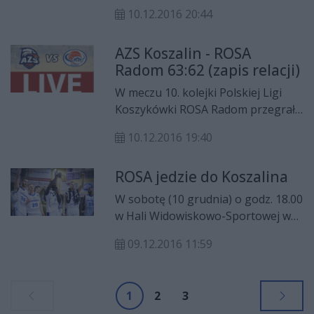
Koszalin 62:63 w meczu 10. kolejki
10.12.2016 20:44
Polskiej Ligi Koszykówki. Mimo
porażki „Smoki” pozostały na
AZS Koszalin - ROSA
szóstym miejscu w tabeli.
Radom 63:62 (zapis relacji)
W meczu 10. kolejki Polskiej Ligi
Koszykówki ROSA Radom przegrała
na wyjeździe z AZS-em Koszalin
10.12.2016 19:40
63:63.
ROSA jedzie do Koszalina
W sobotę (10 grudnia) o godz. 18.00
w Hali Widowiskowo-Sportowej w
Koszalinie zostanie rozegrane
09.12.2016 11:59
spotkanie 10. kolejki Polskiej Ligi
Koszykówki, w którym miejscowy
AZS zmierzy się z ROSĄ Radom.
1
2
3
Relację na żywo będą mogli