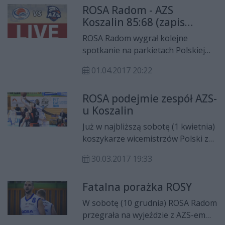
ROSA Radom - AZS
pierwszej rundzie. Jak wyglądało to
Koszalin 85:68 (zapis
efektowne zwycięstwo "Smoków"
relacji)
mogą Państwo zobaczyć w galerii
ROSA Radom wygrał kolejne
autorstwa Aleksandry
spotkanie na parkietach Polskiej
Krzemińskiej.
Ligi Koszykówki. Tym razem
01.04.2017 20:22
"Smoki" pokonały we własnej hali
AZS Koszalin 85:68.
ROSA podejmie zespół AZS-
u Koszalin
Już w najbliższą sobotę (1 kwietnia)
koszykarze wicemistrzów Polski z
Radomia staną przed szansą na
30.03.2017 19:33
kolejny komplet punktów w
Polskiej Lidze Koszykówki. Tym
Fatalna porażka ROSY
razem przeciwnikiem zawodników
Wojciecha Kamińskiego będzie AZS
W sobotę (10 grudnia) ROSA Radom
Koszalin.
przegrała na wyjeździe z AZS-em