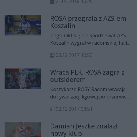
21.03.2018 15:20
miejscowym AZS-em. Stawką meczu
będzie przedłużenie dobrej,
ROSA przegrała z AZS-em
wyjazdowej serii i odegranie się na
Koszalin
"Akademikach" za bolesną porażkę
we własnej hali.
Tego nikt się nie spodziewał. AZS
Koszalin wygrał w radomskiej hali
MOSiR-u z ROSĄ 92:75 w meczu 9.
03.12.2017 10:53
kolejki Polskiej Ligi Koszykówki. Po
tej porażce radomianie zajmują 11.
Wraca PLK. ROSA zagra z
miejsce w tabeli.
outsiderem
Koszykarze ROSY Radom wracają
do rywalizacji ligowej po przerwie
reprezentacyjnej. Ich najbliższym
02.12.2017 08:51
rywalem będzie zespół AZS-u
Koszalin.
Damian Jeszke znalazł
nowy klub