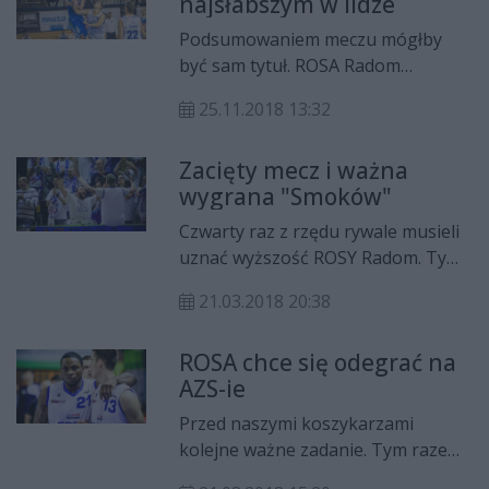
najsłabszym w lidze
Podsumowaniem meczu mógłby
być sam tytuł. ROSA Radom
przegrała w Koszalinie z zespołem,
25.11.2018 13:32
który wcześniej legitymował się
bilansem 0-7. Teraz, pod wodzą
Zacięty mecz i ważna
nowego trenera, "Akademicy"
wygrana "Smoków"
przełamali się właśnie na
radomianach.
Czwarty raz z rzędu rywale musieli
uznać wyższość ROSY Radom. Tym
razem "Smoki" po trudnym i
21.03.2018 20:38
wyrównanym spotkaniu pokonały
AZS Koszalin 92:85. Wyjazdowa
ROSA chce się odegrać na
wygrana była kolejnym cennym
AZS-ie
łupem naszego zespołu w drodze
do play-offs.
Przed naszymi koszykarzami
kolejne ważne zadanie. Tym razem
ROSA zagra w Koszalinie z