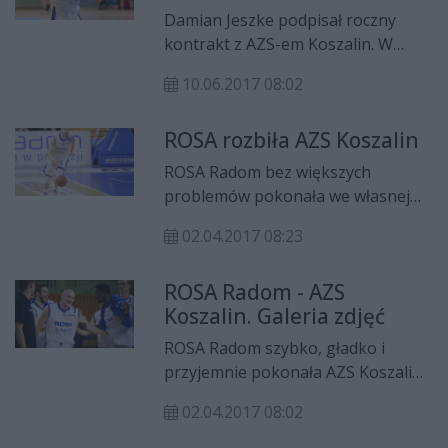
Damian Jeszke podpisał roczny
kontrakt z AZS-em Koszalin. W
poprzednich czterech sezonach
10.06.2017 08:02
zawodnik bronił barw ROSY Radom.
ROSA rozbiła AZS Koszalin
ROSA Radom bez większych
problemów pokonała we własnej
hali AZS Koszalin w meczu 25.
02.04.2017 08:23
kolejki Polskiej Ligi Koszykówki. Po
tym zwycięstwie „Smoki” umocniły
ROSA Radom - AZS
się na piątym miejscu w tabeli.
Koszalin. Galeria zdjęć
ROSA Radom szybko, gładko i
przyjemnie pokonała AZS Koszalin.
Wicemistrzowie Polski nie dali
02.04.2017 08:02
przyjezdnym żadnych szans i
zrewanżowali się za porażkę w