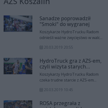
AZS Koszalin
Sanadze poprowadził
"Smoki" do wygranej
Koszykarze HydroTrucku Radom
odnieśli ważne zwycięstwo w walce
o ligowy byt. Radomianie ograli AZS
20.03.2019 20:55
Koszalin 91:78.
HydroTruck gra z AZS-em,
czyli wizyta starych
znajomych
Koszykarzy HydroTrucku Radom
czeka trudne starcie z AZS-em
Koszalin. Ekipa prowadzona przez
20.03.2019 10:45
znanego w Radomiu Marka
Łukomskiego odbiła się od dna i
ROSA przegrała z
wyprzedziła "Smoki" w tabeli.