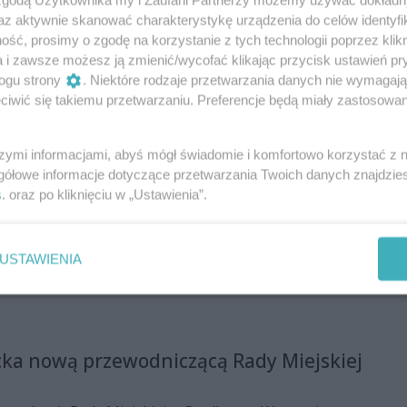
zmawiał Michał Kaczor.
az aktywnie skanować charakterystykę urządzenia do celów identyfi
ść, prosimy o zgodę na korzystanie z tych technologii poprzez klikn
a i zawsze możesz ją zmienić/wycofać klikając przycisk ustawień pr
olicą lokalnych przysmaków
ogu strony
. Niektóre rodzaje przetwarzania danych nie wymagaj
iwić się takiemu przetwarzaniu. Preferencje będą miały zastosowania
 konkursy, warsztaty, a także potańcówka - to tylko
óre czekały na uczestników festiwalu kulinarnego
szymi informacjami, abyś mógł świadomie i komfortowo korzystać z
ki". Na miejscu obecne było również Radio Rekord,
gółowe informacje dotyczące przetwarzania Twoich danych znajdzi
-lecie.
s
. oraz po kliknięciu w „Ustawienia”.
omidzi Hit Festiwal
) tłumy przybyły na stadion Szydłowianki do Szydłowca
USTAWIENIA
zi Hit Festiwal. Na scenie wystąpili m.in. Cleo, Skolim
zi Dawid Narożny.
ka nową przewodniczącą Rady Miejskiej