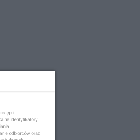
ostęp i
lne identyfikatory,
iania
anie odbiorców oraz
nych danych