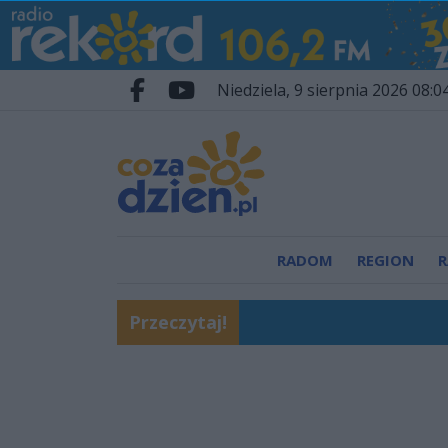
Przejdź do głównych treści
Przejdź do wyszukiwarki
Przejdź do głównego menu
niedziela, 9 sierpnia 2026 08:0
Facebook.com
Youtube.com
RADOM
REGION
R
Przeczytaj!
Radomiak bezradny w s
Śledztwo umorzone. Bą