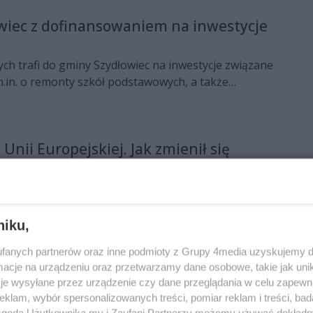
wiec z dofinansowaniem na inwestycje
tych trafi do gminy Szydłowiec na inwestycje związane
m.in. o remonty szkół podstawowych, a także
wy przedszkola samorządowego.
 Unii Europejskiej. Jak zmienił się
ski dzięki funduszom unijnym?
aliśmy 20-lecie wejścia Polski do Unii Europejskiej.
 województwa mazowieckiego, w tym regionu
ły ogromne środki finansowe. W jaki sposób zostały
niku,
fanych partnerów oraz inne podmioty z Grupy 4media uzyskujemy d
cje na urządzeniu oraz przetwarzamy dane osobowe, takie jak unika
zydłowieckie Wieńcowanie
je wysyłane przez urządzenie czy dane przeglądania w celu zapewn
wieckie Wieńcowanie, czyli dożynki powiatowo-
klam, wybór spersonalizowanych treści, pomiar reklam i treści, bad
rzy przygotowali wiele atrakcji. Z burmistrzem
 zgodą Użytkownika my i Zaufani Partnerzy możemy używać dokład