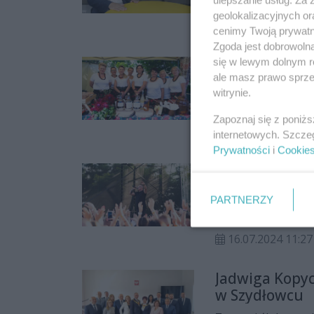
Arturem Ludwem ro
geolokalizacyjnych or
30.08.2024 15:11
cenimy Twoją prywatno
Zgoda jest dobrowoln
Szydłowiec st
się w lewym dolnym r
ale masz prawo sprzec
Lokalne przysmaki,
witrynie.
część atrakcji, kt
Zapoznaj się z poniż
"Szydłowieckie Sma
11.08.2024 11:30
internetowych. Szcze
świętujące swoje 30
Prywatności
i
Cookie
Za nami 12. P
W niedzielę (14.07
PARTNERZY
na 12. edycję Pomid
oraz Piękni i Młod
16.07.2024 11:27
Jadwiga Kopyc
w Szydłowcu