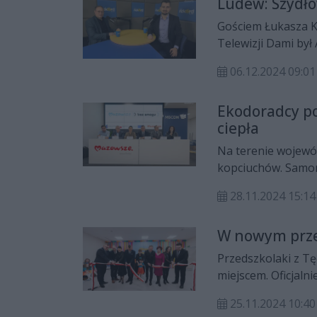
Ludew: Szydło
Gościem Łukasza K
Telewizji Dami był
06.12.2024 09:01
Ekodoradcy p
ciepła
Na terenie wojewó
kopciuchów. Samor
wymiany źródeł ci
28.11.2024 15:14
mają ekodoradcy, k
W nowym przed
Przedszkolaki z T
miejscem. Oficjaln
poszedł już w niep
25.11.2024 10:40